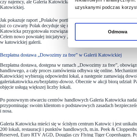
czy najemcy, ale Galeria Katowicka w całości pokrywa koszty dowozu
Katowickiej.
uzyskanymi podczas korzysta
Jak pokazuje raport „Polaków portfel własny – zakupy w dobie pand
już co czwarty Polak decyduje się na zamawianie jedzenia online. Po
Katowicka przygotowała rozwiązanie, które zadowoli nie tylko klien
Odmowa
Celem nowo powstałej inicjatywy „Dowozimy za free” jest zachęcenie do
w katowickiej galerii.
Bezpłatna dostawa „Dowozimy za free” w Galerii Katowickiej
Bezpłatna dostawa, dostępna w ramach „Dowozimy za free”, obowiąz
handlowego, a cały proces zamówienia odbywa się online. Mechanizm je
Katowickiej wybierają odpowiedni lokal, a następnie zamawiają dowo
galeriakatowicka.eu/bezplatny-dowoz. Obecnie w akcji biorą udział: P
objęcie usługą większej liczby lokali.
Po ponownym otwarciu centrów handlowych Galeria Katowicka nadal 
przypominając swoim klientom o podstawowych zasadach bezpieczeństwa
i nosa.
Galeria Katowicka mieści się w ścisłym centrum Katowic i jest uni
200 lokali, restauracji i punktów handlowych, m.in. Peek & Cloppen
Reserved, Euro RTV AGD, Douglas czy Flying Tiger Copenhagen. Posi