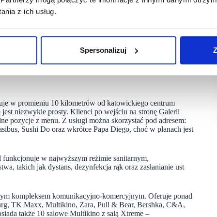
 posiłków – mówi Joanna Bagińska, Dyrektor Galerii
nia z ich usług.
emii”, przygotowany na zlecenie Santander Consumer Banku,
dążając za aktualnymi preferencjami konsumentów Galeria
tów, ale też pozwoli wesprzeć najemców gastronomicznych.
Spersonalizuj
Z
 korzystania z oferty restauracji znajdujących się
uje w promieniu 10 kilometrów od katowickiego centrum
st niezwykle prosty. Klienci po wejściu na stronę Galerii
lne pozycje z menu. Z usługi można skorzystać pod adresem:
asibus, Sushi Do oraz wkrótce Papa Diego, choć w planach jest
funkcjonuje w najwyższym reżimie sanitarnym,
, takich jak dystans, dezynfekcja rąk oraz zasłanianie ust
kalnym kompleksem komunikacyjno-komercyjnym. Oferuje ponad
burg, TK Maxx, Multikino, Zara, Pull & Bear, Bershka, C&A,
ada także 10 salowe Multikino z salą Xtreme –