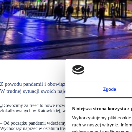
galeria-kato
Z powodu pandemii i obowiązujących obostrzeń restauracje 
Zgoda
W trudnej sytuacji swoich najemców i klientów wspiera Gal
„Dowozimy za free” to nowe rozwiązanie, które pozwoli katowiczanom
Niniejsza strona korzysta z
zlokalizowanych w Katowickiej, w opcji z zupełnie darmową dostawą
Wykorzystujemy pliki cookie 
– Od początku pandemii wdrażamy rozwiązania mające na celu wsparci
ruch w naszej witrynie. Inf
Wychodząc naprzeciw ostatnim trendom konsumenckim wprowadziliśmy 
reklamowym i analitycznym. 