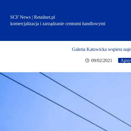
Przejdź
do
treści
SCF News | Retailnet.pl
komercjalizacja i zarządzanie centrami handlowymi
Galeria Katowicka wspiera na
09/02/2021
Apsy