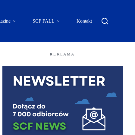
azine
SCF FALL
Kontakt
R E K L A M A