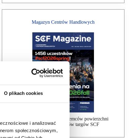
Magazyn Centrów Handlowych
O plikach cookies
Bezpłatna wysyłka dla najemców powierzchni
ołecznościowe i analizować
handlowej, uczestników targów SCF
artnerom społecznościowym,
anymi od Ciebie lub