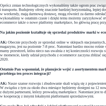
Oprócz zmian technologicznych wykonaliśmy także ogrom prac związa
i transportu. Budujemy ofertę znacznie bardziej horyzontalną, lepiej d
w weekendy, mają darmową dostawę, mogą również za darmo odesłać ni
wykonaliśmy w ostatnim czasie i dzięki temu możemy zaryzykować stw
ecommerce także o nowe platformy marketplace, bo główną pracę pr
N
a jakim poziomie kształtuje się sprzedaż produktów marki w 
AK:
Obecnie przychody ze sprzedaż online w sklepach stacjonarnych,
magazynu
, jest
na poziomie 7-8 proc. Natomiast bardzo mocno rośnie 
mamy przestrzeń, która nieco nas uwalnia z tej konieczności rozwoju s
w momencie, kiedy udział przychodu z ecommerce zaczyna zbliżać się
2020.
Ostatni
o
Pan wspomniał, że planujecie wejść z asortymentem mar
przebiega ten proces integracji?
AK:
Nasze szanse rozwoju i zbudowanie skali wiążą się z pojawieni
W związku z tym za około dwa miesiące będziemy dostępni na 12 now
z dużymi partnerami, którzy prowadzą marketplace. Natomiast jest to
w kooperację z innymi lokalnymi platformami sprzedażowymi.