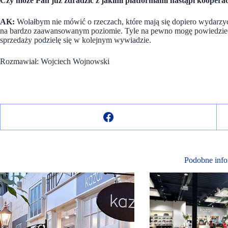
Czy może Pan już zdradzić z jakimi platformami nastąpi koopera
AK:
Wol
ałbym
nie mówić o rzeczach, które mają się
dopiero
wydarzy
na bardzo zaawansowanym poziomie. Tyle na pewno mogę powiedzie
sprzedaży podzielę się w kolejnym wywiadzie.
Rozmawiał: Wojciech Wojnowski
Podobne info