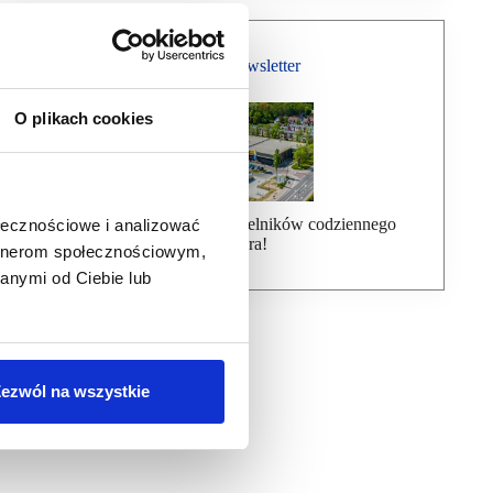
Bezpłatny Newsletter
O plikach cookies
Dołącz do ponad 7000 czytelników codziennego
ołecznościowe i analizować
newslettera!
artnerom społecznościowym,
anymi od Ciebie lub
ezwól na wszystkie