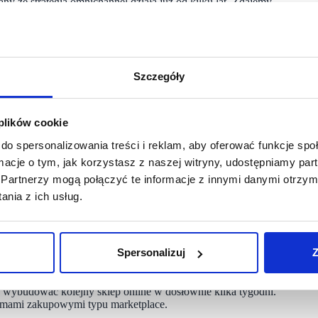
 ze strategią omnichannel działa już od kilku lat. Zdajemy
 cały czas trzymać rękę na pulsie. Dlatego analizujemy rynek
przenikania się i mocniejszej integracji wszystkich kanałów
wieniu przez klienta asortymentu w internecie, który następnie
e udogodnienie dla klientów będących w sklepie
ji z doradcą, który może zaoferować, w tym samym momencie,
Szczegóły
 przez klienta produkt będzie u niego już następnego dnia.
woduje, że klient ma dłuższy czas na ewentualny zwrot
nichannelowej jest zaliczany do przychodu sklepu
cja jest raportowana jako sprzedaż w salonie. Obecnie
 plików cookie
jne rozwiązania przez tablety.
do spersonalizowania treści i reklam, aby oferować funkcje sp
hylić drzwi od kuchni. Czy pandemia wpłynęła jakoś
ormacje o tym, jak korzystasz z naszej witryny, udostępniamy p
Partnerzy mogą połączyć te informacje z innymi danymi otrzym
nia z ich usług.
zyły w momencie wybuchu pandemii oraz marcowego zamknięcia
k mamy dalej działać? Czy nie należy w tej nowej
 inaczej będziemy patrzyli w przyszłość i układali strategię
że należy wzmocnić dział technologiczny. Zatrudniliśmy szereg
Spersonalizuj
Z
y technologicznej. W ramach procesu transformacji cyfrowej
tową Magento2, na której wkrótce będzie działać również
 dodawać kolejne marki, projekty i linie produktowe. Platforma
ie wybudować kolejny sklep online w dosłownie kilka tygodni.
formami zakupowymi typu marketplace.