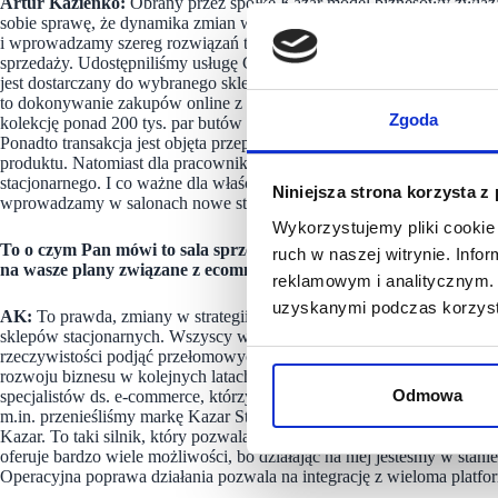
Artur Kazienko:
Obrany przez spółkę Kazar model biznesowy związany
sobie sprawę, że dynamika zmian w ecommerce jest tak duża, że trzeba
i wprowadzamy szereg rozwiązań technologicznych, które prowadzą do 
sprzedaży. Udostępniliśmy usługę Click and collect polegająca na zamó
jest dostarczany do wybranego sklepu lub pod wskazany adres. Kolejn
to dokonywanie zakupów online z poziomu tabletu, a także konsultac
Zgoda
kolekcję ponad 200 tys. par butów z magazynu centralnego. Zamówiony
Ponadto transakcja jest objęta przepisami handlu internetowego, co po
produktu. Natomiast dla pracowników sklepu przychód z transakcji om
stacjonarnego. I co ważne dla właścicieli centrów handlowych, transak
Niniejsza strona korzysta z
wprowadzamy w salonach nowe standardy obsługi klienta, a także kole
Wykorzystujemy pliki cookie 
To o czym Pan mówi to sala sprzedaży, a czy mógłby Pan nieco uc
ruch w naszej witrynie. Inf
na wasze plany związane z ecommerce?
reklamowym i analitycznym. 
uzyskanymi podczas korzysta
AK:
To prawda, zmiany w strategii rozwoju marki Kazar przyspies
sklepów stacjonarnych. Wszyscy w firmie zadaliśmy sobie pytanie – ja
rzeczywistości podjąć przełomowych decyzji, które spowodują, że trochę
rozwoju biznesu w kolejnych latach. Wówczas doszliśmy do wniosku, 
Odmowa
specjalistów ds. e-commerce, którzy obecnie rozwijają markę od stron
m.in. przenieśliśmy markę Kazar Studio na darmową platformę interne
Kazar. To taki silnik, który pozwala nam, w prosty sposób, zarządzać i
oferuje bardzo wiele możliwości, bo działając na niej jesteśmy w stan
Operacyjna poprawa działania pozwala na integrację z wieloma plat