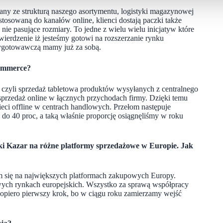
ny ze strukturą naszego asortymentu, logistyki magazynowej
ostosowaną do kanałów online, klienci dostają paczki także
e pasujące rozmiary. To jedne z wielu wielu inicjatyw które
ierdzenie iż jesteśmy gotowi na rozszerzanie rynku
zygotowawczą mamy już za sobą.
ecommerce?
 czyli
sprzedaż tabletowa
produktów wysyłanych z centralnego
sprzedaż online w łącznych przychodach firmy. Dzięki temu
ieci offline w centrach handlowych. Przełom następuje
 do 40 proc
, a taką właśnie proporcję osiągnęliśmy w roku
ki Kazar na różne platformy sprzedażowe w Europie. Jak
em się na największych platformach zakupowych Europy.
ych rynkach europejskich. Wszystko za sprawą współpracy
 dopiero pierwszy krok, bo w ciągu roku zamierzamy wejść