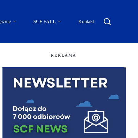
azine
SCF FALL
Kontakt
R E K L A M A