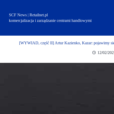
Przejdź
do
treści
SCF News | Retailnet.pl
komercjalizacja i zarządzanie centrami handlowymi
[WYWIAD, część II] Artur Kazienko, Kazar: pojawimy si
12/02/202