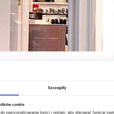
et Sosnowiec zaprasza klientów do salonu Kazar.
i wybór galanterii i akcesoriów. Wszystko w cenach
Szczegóły
 taki sposób, by klienci mogli swobodnie zapoznać się
ner Outlet Sosnowiec na kupujących czeka bogaty wybór
ści do mody, radości z wyrażania siebie i wyrafinowanego
 plików cookie
my czy autorskiej linii zapachów do wnętrz.
do spersonalizowania treści i reklam, aby oferować funkcje sp