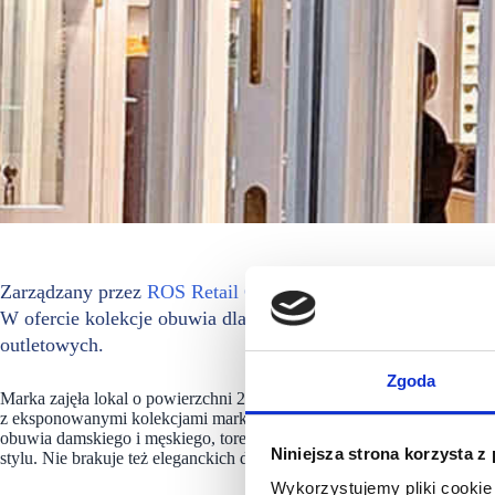
Zarządzany przez
ROS Retail Outlet Shopping
Designer Outl
W ofercie kolekcje obuwia dla kobiet i mężczyzn oraz szerok
outletowych.
Zgoda
Marka zajęła lokal o powierzchni 203 mkw., który zaaranżowany został
z eksponowanymi kolekcjami marki. W nowym salonie Kazar w Desig
obuwia damskiego i męskiego, toreb i torebek, które są symbolem miło
Niniejsza strona korzysta z
stylu. Nie brakuje też eleganckich dodatków, takich jak zegarki, perfu
Wykorzystujemy pliki cookie 