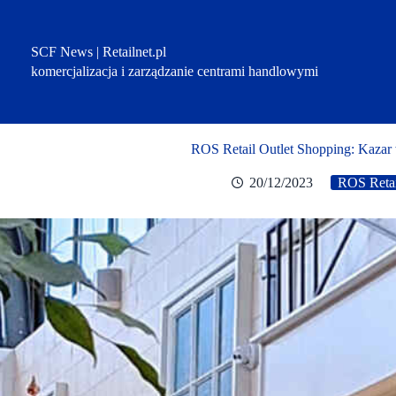
Przejdź
do
treści
SCF News | Retailnet.pl
komercjalizacja i zarządzanie centrami handlowymi
ROS Retail Outlet Shopping: Kazar
20/12/2023
ROS Retai