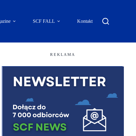
azine
SCF FALL
Kontakt
R E K L A M A