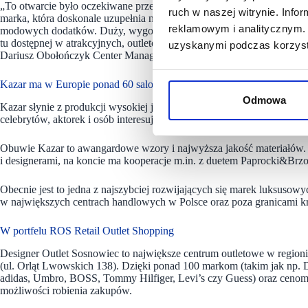
„To otwarcie było oczekiwane przez klientów ceniących wysoką jakoś
ruch w naszej witrynie. Inf
marka, która doskonale uzupełnia naszą ofertę zarówno w segmencie o
reklamowym i analitycznym. 
modowych dodatków. Duży, wygodny lokal pozwoli marce na ekspozycj
tu dostępnej w atrakcyjnych, outletowych cenach. Cieszymy się, że n
uzyskanymi podczas korzysta
Dariusz Obołończyk Center Manager Designer Outlet Sosnowiec, ROS
Kazar ma w Europie ponad 60 salonów
Odmowa
Kazar słynie z produkcji wysokiej jakości obuwia i akcesoriów, dzięki
celebrytów, aktorek i osób interesujących się i związanych modą.
Obuwie Kazar to awangardowe wzory i najwyższa jakość materiałów. 
i designerami, na koncie ma kooperacje m.in. z duetem Paprocki&B
Obecnie jest to jedna z najszybciej rozwijających się marek luksusow
w największych centrach handlowych w Polsce oraz poza granicami kr
W portfelu ROS Retail Outlet Shopping
Designer Outlet Sosnowiec to największe centrum outletowe w regioni
(ul. Orląt Lwowskich 138). Dzięki ponad 100 markom (takim jak np. 
adidas, Umbro, BOSS, Tommy Hilfiger, Levi’s czy Guess) oraz cenom 
możliwości robienia zakupów.