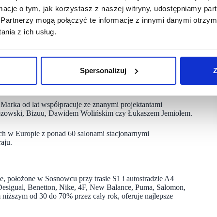
ć i najnowsze trendy w modzie. Kazar to znana i pożądana
ormacje o tym, jak korzystasz z naszej witryny, udostępniamy p
buwniczym, ale też propozycję akcesoriów i eleganckich
Partnerzy mogą połączyć te informacje z innymi danymi otrzym
ę szerokiej oferty skierowanej do kobiet i mężczyzn,
awiązaliśmy współpracę z tak cenioną, polską marką” – mówi
nia z ich usług.
 Retail Outlet Shopping.
Spersonalizuj
Z
 czemu cieszy się dużą popularnością wśród piosenkarek,
Marka od lat współpracuje ze znanymi projektantami
rzozowski, Bizuu, Dawidem Wolińskim czy Łukaszem Jemiołem.
ych w Europie z ponad 60 salonami stacjonarnymi
aju.
e, położone w Sosnowcu przy trasie S1 i autostradzie A4
Desigual, Benetton, Nike, 4F, New Balance, Puma, Salomon,
niższym od 30 do 70% przez cały rok, oferuje najlepsze