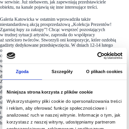
w serwisie. Już niebawem, jak zapewniają przedstawiciele
obiektu, na kanale pojawią się inne interesujące treści.
Galeria Katowicka w ostatnim wprowadziła także
niestandardową akcją prosprzedażową „Kolekcja Prezentów!
Zgarniaj łupy za zakupy”! Chcąc wesprzeć pozostających
w trudnej sytuacji artystów, zaprosiła do współpracy
aż sześcioro twórców. Stworzyli oni kompozycje, które ozdobią
gadżety dedykowane przedsięwzięciu. W dniach 12-14 lutego
odbyła się już pierwsza edycja cyklu akcji. Klienci śląskiego
centrum handlowego za zakupy na kwotę powyżej 150 zł
otrzymywali karty podarunkowe o wartości 50 zł zapakowane
w etui projektu Ryskiego. Z kolei w marcowej odsłonie
wydarzenia za podobną aktywność zdobędą małe, użytkowe
Zgoda
Szczegóły
O plikach cookies
dzieła sztuki z limitowanej edycji. „Kolekcja Prezentów!
Zgarnij łupy za zakupy” będzie organizowana co miesiąc,
przez cały rok. Z Galerii Katowickiej płyną też świetne wieści
dla miłośników kultowego i cieszącego się niebywałą
Niniejsza strona korzysta z plików cookie
popularnością projektu darmowych konsultacji z personal
Wykorzystujemy pliki cookie do spersonalizowania treści
shopperką – od lutego kilkukrotnie zwiększono liczbę
terminów spotkań. Prowadzi je specjalistka od wizerunku
i reklam, aby oferować funkcje społecznościowe i
i autorka książki „Po drugiej stronie lustra”, Agata Dominik-
analizować ruch w naszej witrynie. Informacje o tym, jak
Piętka. Indywidualne terminy można rezerwować pod adresem:
korzystasz z naszej witryny, udostępniamy partnerom
https://galeriakatowicka.eu/stylistka/.
społecznościowym, reklamowym i analitycznym.