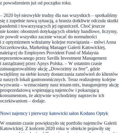
z powodzeniem już od początku roku.
– 2020 był niezwykle trudny dla nas wszystkich – spotkaliśmy
się z zupełnie nową sytuacją, a branża dotkliwie odczuła skutki
pandemii i towarzyszących jej ograniczeń. Choć jeszcze
nie koniec obostrzeń dotykających obiekty handlowe, liczymy,
że powoli wszystko zacznie wracać do normalności
i z optymizmem wdrażamy kolejne rozwiązania – mówi Anna
Szczerkowska, Marketing Manager Galerii Katowickiej,
należącej do Employees Provident Fund of Malaysia
reprezentowanego przez Savills Investment Management
i zarządzanej przez Apsys Polska. – W ostatnim czasie
zainaugurowaliśmy akcję „Dowozimy za free”, gdzie
wzięliśmy na siebie koszty dostarczania zamówień do klientów
z naszych lokali gastronomicznych. Teraz realizujemy kolejne
wyzwania – wzmacniamy nasz tenant-mix, inaugurujemy akcję
prosprzedażową wspierającą najemców i pokazującą
konsumentom, że aktywnie wychodzimy naprzeciw ich
oczekiwaniom – dodaje.
Nowi najemcy i pierwszy katowicki salon Kodano Optyk
W ostatnim czasie powiększyło się portfolio najemców Galerii
Katowickiej. Z końcem 2020 roku w obiekcie pojawiły się