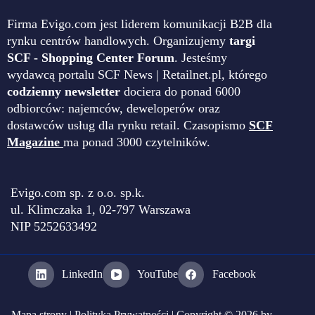
Firma Evigo.com jest liderem komunikacji B2B dla
rynku centrów handlowych. Organizujemy
targi
SCF - Shopping Center Forum
. Jesteśmy
wydawcą portalu SCF News | Retailnet.pl, którego
codzienny newsletter
dociera do ponad 6000
odbiorców: najemców, deweloperów oraz
dostawców usług dla rynku retail. Czasopismo
SCF
Magazine
ma ponad 3000 czytelników.
Evigo.com sp. z o.o. sp.k.
ul. Klimczaka 1, 02-797 Warszawa
NIP 5252633492
LinkedIn
YouTube
Facebook
Mapa strony
|
Polityka Prywatności
| Copyright © 2026 by