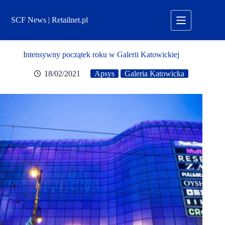
Przejdź
do
SCF News | Retailnet.pl
treści
Intensywny początek roku w Galerii Katowickiej
18/02/2021
Apsys
Galeria Katowicka