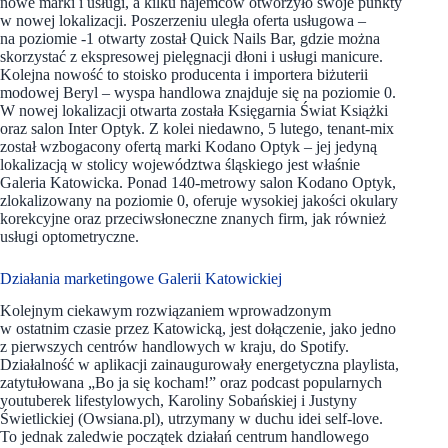
nowe marki i usługi, a kilku najemców otworzyło swoje punkty
w nowej lokalizacji. Poszerzeniu uległa oferta usługowa –
na poziomie -1 otwarty został Quick Nails Bar, gdzie można
skorzystać z ekspresowej pielęgnacji dłoni i usługi manicure.
Kolejna nowość to stoisko producenta i importera biżuterii
modowej Beryl – wyspa handlowa znajduje się na poziomie 0.
W nowej lokalizacji otwarta została Księgarnia Świat Książki
oraz salon Inter Optyk. Z kolei niedawno, 5 lutego, tenant-mix
został wzbogacony ofertą marki Kodano Optyk – jej jedyną
lokalizacją w stolicy województwa śląskiego jest właśnie
Galeria Katowicka. Ponad 140-metrowy salon Kodano Optyk,
zlokalizowany na poziomie 0, oferuje wysokiej jakości okulary
korekcyjne oraz przeciwsłoneczne znanych firm, jak również
usługi optometryczne.
Działania marketingowe Galerii Katowickiej
Kolejnym ciekawym rozwiązaniem wprowadzonym
w ostatnim czasie przez Katowicką, jest dołączenie, jako jedno
z pierwszych centrów handlowych w kraju, do Spotify.
Działalność w aplikacji zainaugurowały energetyczna playlista,
zatytułowana „Bo ja się kocham!” oraz podcast popularnych
youtuberek lifestylowych, Karoliny Sobańskiej i Justyny
Świetlickiej (Owsiana.pl), utrzymany w duchu idei self-love.
To jednak zaledwie początek działań centrum handlowego