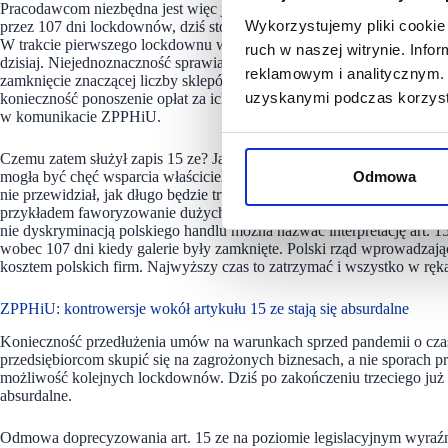
Pracodawcom niezbędna jest więc jednoznaczna interpretacja dotycz
Wykorzystujemy pliki cookie 
przez 107 dni lockdownów, dziś stoi wobec otwartego konfliktu z właś
W trakcie pierwszego lockdownu wprowadzono przepisy, których logik
ruch w naszej witrynie. Inf
dzisiaj. Niejednoznaczność sprawia jednak, że centra handlowe interpr
reklamowym i analitycznym. 
zamknięcie znaczącej liczby sklepów w centrach handlowych, o powi
uzyskanymi podczas korzysta
konieczność ponoszenie opłat za ich użytkowanie. Wynika to wprost 
w komunikacie ZPPHiU.
Czemu zatem służył zapis 15 ze? Jak informują przedstawiciele Z
mogła być chęć wsparcia właścicieli centrów, którzy zgodnie z prawe
Odmowa
nie przewidział, jak długo będzie trwało ograniczenie funkcjonowania
przykładem faworyzowanie dużych podmiotów jak galerie handlowe kos
nie dyskryminacją polskiego handlu można nazwać interpretację art. 1
wobec 107 dni kiedy galerie były zamknięte. Polski rząd wprowadzając
kosztem polskich firm. Najwyższy czas to zatrzymać i wszystko w rę
ZPPHiU: kontrowersje wokół artykułu 15 ze stają się absurdalne
Konieczność przedłużenia umów na warunkach sprzed pandemii o cza
przedsiębiorcom skupić się na zagrożonych biznesach, a nie sporach
możliwość kolejnych lockdownów. Dziś po zakończeniu trzeciego już 
absurdalne.
Odmowa doprecyzowania art. 15 ze na poziomie legislacyjnym wyraźnie