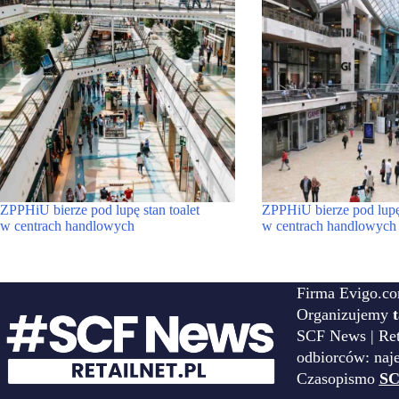
ZPPHiU bierze pod lupę stan toalet
ZPPHiU bierze pod lu
w centrach handlowych
w centrach handlowych
Firma Evigo.co
Organizujemy
SCF News | Reta
odbiorców: naj
Czasopismo
SC