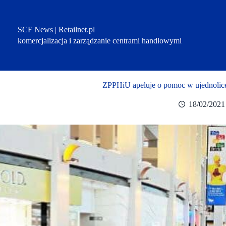
Przejdź
do
treści
SCF News | Retailnet.pl
komercjalizacja i zarządzanie centrami handlowymi
ZPPHiU apeluje o pomoc w ujednolicen
18/02/2021