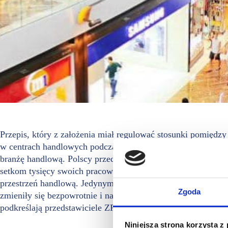
Przepis, który z założenia miał regulować stosunki pomiędzy
w centrach handlowych podczas pierwszego lockdownu, dziś 
branżę handlową. Polscy przedsiębiorcy, reprezentanci firm
setkom tysięcy swoich pracowników, zmagają się nie tylko ze
przestrzeń handlową. Jedynym celem właścicieli centrów jest
Zgoda
zmieniły się bezpowrotnie i należy do nich dostosować umow
podkreślają przedstawiciele ZPPHiU
Niniejsza strona korzysta z