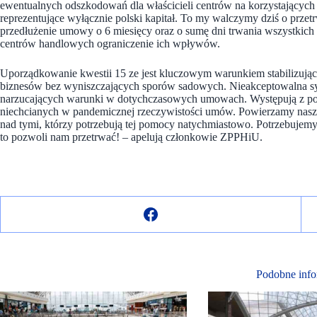
ewentualnych odszkodowań dla właścicieli centrów na korzystających 
reprezentujące wyłącznie polski kapitał. To my walczymy dziś o prze
przedłużenie umowy o 6 miesięcy oraz o sumę dni trwania wszystkic
centrów handlowych ograniczenie ich wpływów.
Uporządkowanie kwestii 15 ze jest kluczowym warunkiem stabilizują
biznesów bez wyniszczających sporów sadowych. Nieakceptowalna syt
narzucających warunki w dotychczasowych umowach. Występują z pozy
niechcianych w pandemicznej rzeczywistości umów. Powierzamy nasz l
nad tymi, którzy potrzebują tej pomocy natychmiastowo. Potrzebujemy 
to pozwoli nam przetrwać! – apelują członkowie ZPPHiU.
Podobne info