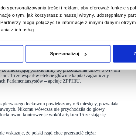
ąca artykułu 15ze. Branża handlowo-usługowa, zahibernowana
do spersonalizowania treści i reklam, aby oferować funkcje sp
cicielami galerii, którzy żądają niewspółmiernych świadczeń.
a była wówczas uzasadniona lecz nie znajduje kontynuacji
ormacje o tym, jak korzystasz z naszej witryny, udostępniamy p
etują je na swoją korzyść. Decyzja administracyjna nakazująca
Partnerzy mogą połączyć te informacje z innymi danymi otrzym
erzchni powyżej 2000 mkw. w sposób naturalny wykluczyła
nia z ich usług.
z zapisów kodeksu cywilnego 475 § 1 kc. – czytamy
PPHiU, jedynym prawdopodobnym powodem jego wprowadzenia
m, zostali pozbawieni części przychodów. Nikt wówczas
Spersonalizuj
Z
 dużych obiektów handlowych. Dzisiaj przepisy te stają rażącym
ztem polskich przedsiębiorców. Jak inaczej jak
5 ze zmuszającą polskie firmy do przedłużania umów o 647 dni
 art. 15 ze wsparł w efekcie głównie kapitał zagraniczny
kach Parlamentarzystów – apeluje ZPPHiU.
s pierwszego lockownu powiększony o 6 miesięcy, pozwalała
 prawnych. Nikomu wówczas nie przychodziła do głowy
lockdownu kontrowersje wokół artykułu 15 ze stają się
 wskazuje, że polski rząd chce przerzucić ciężar