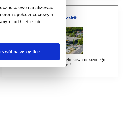
ołecznościowe i analizować
artnerom społecznościowym,
Bezpłatny Newsletter
anymi od Ciebie lub
ezwól na wszystkie
Dołącz do ponad 7000 czytelników codziennego
newslettera!