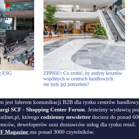
pę ESG
ZPPHiU: Co zrobić, by audyty kosztów
wspólnych w centrach handlowych
nie były już potrzebne?
m jest liderem komunikacji B2B dla rynku centrów handlowy
targi SCF - Shopping Center Forum
. Jesteśmy wydawcą por
ilnet.pl, którego
codzienny newsletter
dociera do ponad 60
emców, deweloperów oraz dostawców usług dla rynku retail.
F Magazine
ma ponad 3000 czytelników.