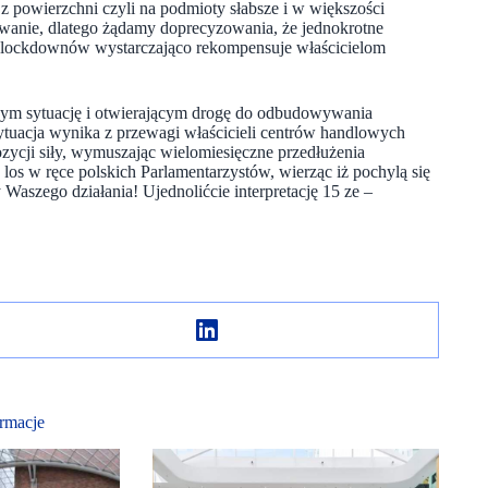
z powierzchni czyli na podmioty słabsze i w większości
trwanie, dlatego żądamy doprecyzowania, że jednokrotne
h lockdownów wystarczająco rekompensuje właścicielom
cym sytuację i otwierającym drogę do odbudowywania
uacja wynika z przewagi właścicieli centrów handlowych
cji siły, wymuszając wielomiesięczne przedłużenia
os w ręce polskich Parlamentarzystów, wierząc iż pochylą się
Waszego działania! Ujednolićcie interpretację 15 ze –
rmacje