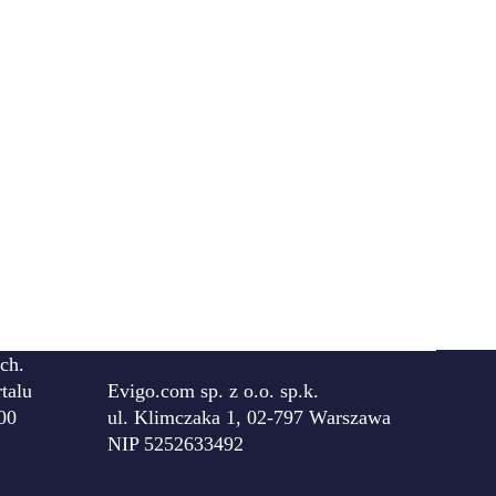
ch.
talu
Evigo.com sp. z o.o. sp.k.
00
ul. Klimczaka 1, 02-797 Warszawa
NIP 5252633492