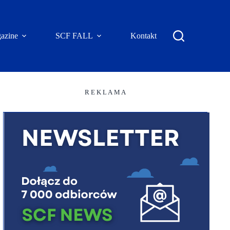
azine
SCF FALL
Kontakt
R E K L A M A