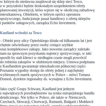
w którym do niedawna znajdował się sklep sieci Tesco,
a w przyszłości będzie doskonałym uzupełnieniem oferty
planowanej inwestycji, która wpisze się w okoliczną zabudowę
mieszkaniową. Obiektem, w którym oprócz operatora
spożywczego, funkcjonuje pasaż handlowy z ofertą sklepów
i punktów usługowych, zarządza Echo Investment.
Kaufland wchodzi za Tesco
– Obiekt przy ulicy Opieńskiego działa od kilkunastu lat i jest
chętnie odwiedzany przez osoby ceniące szybkie
oraz kompleksowe zakupy. Jako nowemu zarządcy zależało
nam na sprawnym pozyskaniu najemcy spożywczego, w taki
sposób by stali klienci w niedługim czasie mogli powrócić
do robienia zakupów w ulubionym miejscu. Umowa podpisana
z Kauflandem gwarantuje mieszkańcom północnej części
Poznania wygodny dostęp do oferty jednej z najchętniej
wybieranych marek spożywczych w Polsce – mówi Tomasz
Domoń, dyrektor regionalny ds. wynajmu z Echo Investment.
Jako część Grupy Schwarz, Kaufland jest jednym
z największych przedsiębiorstw na rynku europejskiego handlu
detalicznego. Nie tylko w Polsce, ale także w Niemczech,
Czechach, Słowacji, Chorwacji, Rumunii, Bułgarii i Mołdawii
firma stawia na najwyższą jakość, szeroki wybór produktów