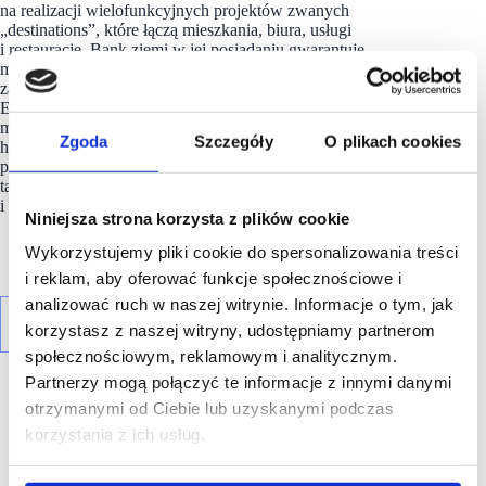
na realizacji wielofunkcyjnych projektów zwanych
„destinations”, które łączą mieszkania, biura, usługi
i restauracje. Bank ziemi w jej posiadaniu gwarantuje
możliwość budowania kompleksowych, doskonale
zaprojektowanych i atrakcyjnych fragmentów miast. Co więcej,
Echo Investment, jako jedyny deweloper na rynku
ma doświadczenie w trzech sektorach – mieszkaniowym,
Zgoda
Szczegóły
O plikach cookies
handlowo-usługowym oraz biurowym, które pozwala
planować inwestycje w skali urbanistycznej,
tak by wprowadzały funkcje, których w danej okolicy brakuje
i by poprawiały jej zintegrowanie z miastem.
Niniejsza strona korzysta z plików cookie
Wykorzystujemy pliki cookie do spersonalizowania treści
i reklam, aby oferować funkcje społecznościowe i
analizować ruch w naszej witrynie. Informacje o tym, jak
korzystasz z naszej witryny, udostępniamy partnerom
społecznościowym, reklamowym i analitycznym.
Partnerzy mogą połączyć te informacje z innymi danymi
otrzymanymi od Ciebie lub uzyskanymi podczas
korzystania z ich usług.
R E K L A M A