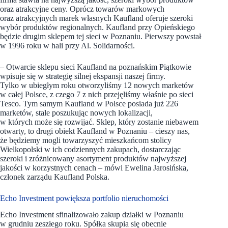
oraz atrakcyjne ceny. Oprócz towarów markowych
oraz atrakcyjnych marek własnych Kaufland oferuje szeroki
wybór produktów regionalnych. Kaufland przy Opieńskiego
będzie drugim sklepem tej sieci w Poznaniu. Pierwszy powstał
w 1996 roku w hali przy Al. Solidarności.
– Otwarcie sklepu sieci Kaufland na poznańskim Piątkowie
wpisuje się w strategię silnej ekspansji naszej firmy.
Tylko w ubiegłym roku otworzyliśmy 12 nowych marketów
w całej Polsce, z czego 7 z nich przejęliśmy właśnie po sieci
Tesco. Tym samym Kaufland w Polsce posiada już 226
marketów, stale poszukując nowych lokalizacji,
w których może się rozwijać. Sklep, który zostanie niebawem
otwarty, to drugi obiekt Kaufland w Poznaniu – cieszy nas,
że będziemy mogli towarzyszyć mieszkańcom stolicy
Wielkopolski w ich codziennych zakupach, dostarczając
szeroki i zróżnicowany asortyment produktów najwyższej
jakości w korzystnych cenach – mówi Ewelina Jarosińska,
członek zarządu Kaufland Polska.
Echo Investment powiększa portfolio nieruchomości
Echo Investment sfinalizowało zakup działki w Poznaniu
w grudniu zeszłego roku. Spółka skupia się obecnie