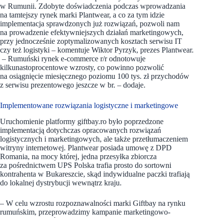
w Rumunii. Zdobyte doświadczenia podczas wprowadzania
na tamtejszy rynek marki Plantwear, a co za tym idzie
implementacja sprawdzonych już rozwiązań, pozwoli nam
na prowadzenie efektywniejszych działań marketingowych,
przy jednocześnie zoptymalizowanych kosztach serwisu IT
czy też logistyki – komentuje Wiktor Pyrzyk, prezes Plantwear.
– Rumuński rynek e-commerce r/r odnotowuje
kilkunastoprocentowe wzrosty, co powinno pozwolić
na osiągnięcie miesięcznego poziomu 100 tys. zł przychodów
z serwisu prezentowego jeszcze w br. – dodaje.
Implementowane rozwiązania logistyczne i marketingowe
Uruchomienie platformy giftbay.ro było poprzedzone
implementacją dotychczas opracowanych rozwiązań
logistycznych i marketingowych, ale także przetłumaczeniem
witryny internetowej. Plantwear posiada umowę z DPD
Romania, na mocy której, jedna przesyłka zbiorcza
za pośrednictwem UPS Polska trafia prosto do sortowni
kontrahenta w Bukareszcie, skąd indywidualne paczki trafiają
do lokalnej dystrybucji wewnątrz kraju.
– W celu wzrostu rozpoznawalności marki Giftbay na rynku
rumuńskim, przeprowadzimy kampanie marketingowo-