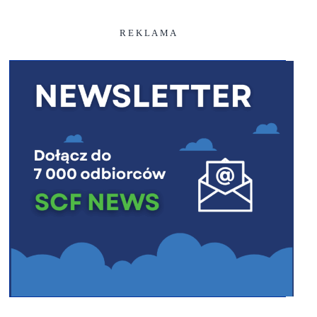
R E K L A M A