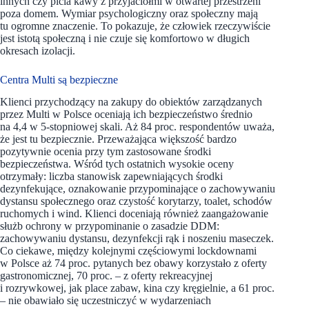
innych czy picia kawy z przyjaciółmi w otwartej przestrzeni
poza domem. Wymiar psychologiczny oraz społeczny mają
tu ogromne znaczenie. To pokazuje, że człowiek rzeczywiście
jest istotą społeczną i nie czuje się komfortowo w długich
okresach izolacji.
Centra Multi są bezpieczne
Klienci przychodzący na zakupy do obiektów zarządzanych
przez Multi w Polsce oceniają ich bezpieczeństwo średnio
na 4,4 w 5-stopniowej skali. Aż 84 proc. respondentów uważa,
że jest tu bezpiecznie. Przeważająca większość bardzo
pozytywnie ocenia przy tym zastosowane środki
bezpieczeństwa. Wśród tych ostatnich wysokie oceny
otrzymały: liczba stanowisk zapewniających środki
dezynfekujące, oznakowanie przypominające o zachowywaniu
dystansu społecznego oraz czystość korytarzy, toalet, schodów
ruchomych i wind. Klienci doceniają również zaangażowanie
służb ochrony w przypominanie o zasadzie DDM:
zachowywaniu dystansu, dezynfekcji rąk i noszeniu maseczek.
Co ciekawe, między kolejnymi częściowymi lockdownami
w Polsce aż 74 proc. pytanych bez obawy korzystało z oferty
gastronomicznej, 70 proc. – z oferty rekreacyjnej
i rozrywkowej, jak place zabaw, kina czy kręgielnie, a 61 proc.
– nie obawiało się uczestniczyć w wydarzeniach