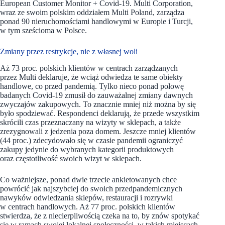
European Customer Monitor + Covid-19. Multi Corporation,
wraz ze swoim polskim oddziałem Multi Poland, zarządza
ponad 90 nieruchomościami handlowymi w Europie i Turcji,
w tym sześcioma w Polsce.
Zmiany przez restrykcje, nie z własnej woli
Aż 73 proc. polskich klientów w centrach zarządzanych
przez Multi deklaruje, że wciąż odwiedza te same obiekty
handlowe, co przed pandemią. Tylko nieco ponad połowę
badanych Covid-19 zmusił do zauważalnej zmiany dawnych
zwyczajów zakupowych. To znacznie mniej niż można by się
było spodziewać. Respondenci deklarują, że przede wszystkim
skrócili czas przeznaczany na wizyty w sklepach, a także
zrezygnowali z jedzenia poza domem. Jeszcze mniej klientów
(44 proc.) zdecydowało się w czasie pandemii ograniczyć
zakupy jedynie do wybranych kategorii produktowych
oraz częstotliwość swoich wizyt w sklepach.
Co ważniejsze, ponad dwie trzecie ankietowanych chce
powrócić jak najszybciej do swoich przedpandemicznych
nawyków odwiedzania sklepów, restauracji i rozrywki
w centrach handlowych. Aż 77 proc. polskich klientów
stwierdza, że z niecierpliwością czeka na to, by znów spotykać
się w ramach swojej lokalnej społeczności, w takich miejscach,