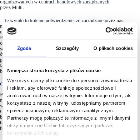
organizowanych w centrach handlowych zarządzanych
przez Multi.
– Te wyniki to kolejne potwierdzenie, że zarządzane przez nas
nieruchomości były i są bardzo bezpieczne oraz w pełni gotowe
na ponowne przyjęcie wszystkich klientów – mówi Adam
Bajer. – Już w listopadzie ub.r. sześć zarządzanych przez Multi
centrów handlowych otrzymało certyfikat bezpieczeństwa
Zgoda
Szczegóły
O plikach cookies
sanitarnego „SafeGuard” przyznany przez Bureau Veritas –
światowego lidera certyfikacji. Wymazy z wybranych
powierzchni były wówczas badane w specjalistycznym
laboratorium pod kątem śladów koronawirusa i wynik tych
Niniejsza strona korzysta z plików cookie
badań był negatywny.
Wykorzystujemy pliki cookie do spersonalizowania treści
O badaniach
i reklam, aby oferować funkcje społecznościowe i
Badania przeprowadzono w 11 krajach Europy
analizować ruch w naszej witrynie. Informacje o tym, jak
na reprezentatywnej próbie 33 tys. klientów (w tym 3,3 tys.
korzystasz z naszej witryny, udostępniamy partnerom
w Polsce) w 50 obiektach zarządzanych przez Multi
społecznościowym, reklamowym i analitycznym.
Corporation. Badania prowadzono metodą hybrydową: w ¾ –
bezpośrednio w centrach handlowych z zachowaniem zasad
Partnerzy mogą połączyć te informacje z innymi danymi
bezpieczeństwa sanitarnego i w ¼ online. Realizatorem badań
otrzymanymi od Ciebie lub uzyskanymi podczas
była agencja ARC Rynek i Opinia.
korzystania z ich usług.