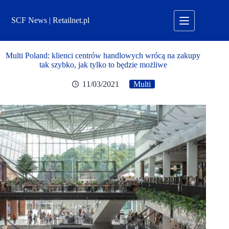
Przejdź
do
SCF News | Retailnet.pl
treści
Multi Poland: klienci centrów handlowych wrócą na zakupy
tak szybko, jak tylko to będzie możliwe
11/03/2021
Multi