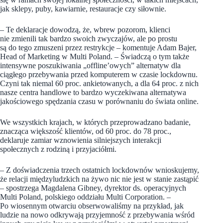
jak sklepy, puby, kawiarnie, restauracje czy siłownie.
– Te deklaracje dowodzą, że, wbrew pozorom, klienci
nie zmienili tak bardzo swoich zwyczajów, ale po prostu
są do tego zmuszeni przez restrykcje – komentuje Adam Bajer,
Head of Marketing w Multi Poland. – Świadczą o tym także
intensywne poszukiwania „offline’owych” alternatyw dla
ciągłego przebywania przed komputerem w czasie lockdownu.
Czyni tak niemal 60 proc. ankietowanych, a dla 64 proc. z nich
nasze centra handlowe to bardzo wyczekiwana alternatywa
jakościowego spędzania czasu w porównaniu do świata online.
We wszystkich krajach, w których przeprowadzano badanie,
znacząca większość klientów, od 60 proc. do 78 proc.,
deklaruje zamiar wznowienia silniejszych interakcji
społecznych z rodziną i przyjaciółmi.
– Z doświadczenia trzech ostatnich lockdownów wnioskujemy,
że relacji międzyludzkich na żywo nic nie jest w stanie zastąpić
– spostrzega Magdalena Gibney, dyrektor ds. operacyjnych
Multi Poland, polskiego oddziału Multi Corporation. –
Po wiosennym otwarciu obserwowaliśmy na przykład, jak
ludzie na nowo odkrywają przyjemność z przebywania wśród