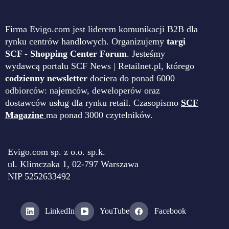
Firma Evigo.com jest liderem komunikacji B2B dla
rynku centrów handlowych. Organizujemy
targi
SCF - Shopping Center Forum
. Jesteśmy
wydawcą portalu SCF News | Retailnet.pl, którego
codzienny newsletter
dociera do ponad 6000
odbiorców: najemców, deweloperów oraz
dostawców usług dla rynku retail. Czasopismo
SCF
Magazine
ma ponad 3000 czytelników.
Evigo.com sp. z o.o. sp.k.
ul. Klimczaka 1, 02-797 Warszawa
NIP 5252633492
LinkedIn
YouTube
Facebook