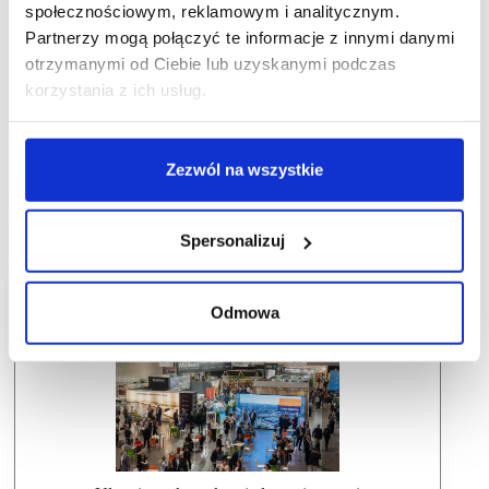
społecznościowym, reklamowym i analitycznym.
Partnerzy mogą połączyć te informacje z innymi danymi
otrzymanymi od Ciebie lub uzyskanymi podczas
korzystania z ich usług.
Zezwól na wszystkie
Spersonalizuj
Odmowa
Dlaczego warto wziąć udział w SCF?