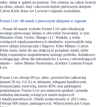
mkw. sklep w galerii na parterze. Ten ceniony na całym świecie
za dżins, odzież, buty i akcesoria będzie pierwszym sklepem
Calvin Klein Jeans we Lwowie i regionie zachodnim.
Forum Lviv: 40 marek z pierwszymi sklepami w regionie
– Ponad 40 marek wybrało Forum Lviv jako lokalizację
swojego pierwszego sklepu w obwodzie lwowskim, w tym
Massimo Dutti, Oysho, Mango i LC Waikiki, a wielu
wiodących międzynarodowych detalistów wprowadziło tutaj
nowe sklepy koncepcyjne i flagowe. Kiko Milano i Calvin
Klein Jeans, które do nas dołączą to pożądane marki, które
będą wspaniałym uzupełnieniem naszego portfolio, dodatkowo
wzbogacając ofertę dla mieszkańców Lwowa i odwiedzających
miasto – mówi Marina Nesterenko, dyrektor Centrum Forum
Lviv.
Forum Lviv oferuje 69 tys. mkw. powierzchni całkowitej
(ponad 36 tys. GLA) ze sklepami, usługami handlowymi,
restauracjami, rozrywką, kinem 4DX oraz parkingiem
podziemnym. Forum Lviv jest miejscem spotkań i posiada
unikalną mieszankę wiodących marek krajowych
i międzynarodowych. Obiekt został otwarty w 2015 roku.
Oferuje 600 miejsc parkingowych. Właścicielem jest Grupa