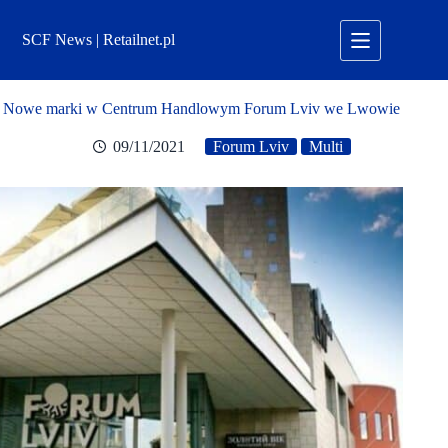
Przejdź
do
SCF News | Retailnet.pl
treści
Nowe marki w Centrum Handlowym Forum Lviv we Lwowie
09/11/2021
Forum Lviv
Multi