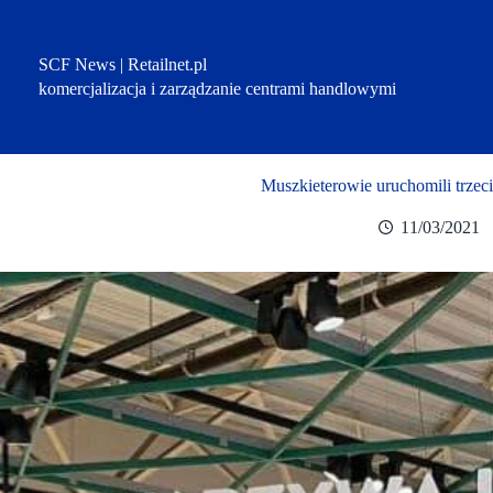
Przejdź
do
treści
SCF News | Retailnet.pl
komercjalizacja i zarządzanie centrami handlowymi
Muszkieterowie uruchomili trzec
11/03/2021