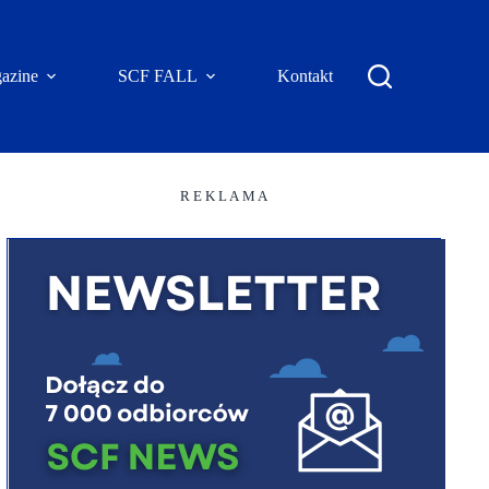
azine
SCF FALL
Kontakt
R E K L A M A