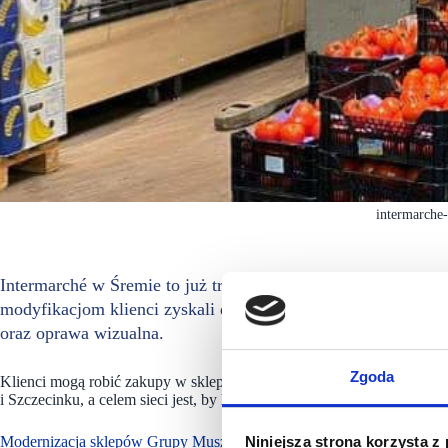
intermarche
Intermarché w Śremie to już trzeci sklep Muszkieterów, kt
modyfikacjom klienci zyskali dostęp do poszerzonego asorty
oraz oprawa wizualna.
Zgoda
Klienci mogą robić zakupy w sklepie w nowej odsłonie od 11 marca b
i Szczecinku, a celem sieci jest, by koncept został wdrożony we wszys
Modernizacja sklepów Grupy Muszkieterów
Niniejsza strona korzysta z