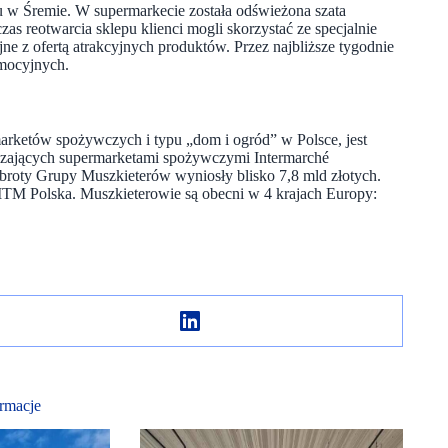
 w Śremie. W supermarkecie została odświeżona szata
as reotwarcia sklepu klienci mogli skorzystać ze specjalnie
jne z ofertą atrakcyjnych produktów. Przez najbliższe tygodnie
omocyjnych.
arketów spożywczych i typu „dom i ogród” w Polsce, jest
ądzających supermarketami spożywczymi Intermarché
broty Grupy Muszkieterów wyniosły blisko 7,8 mld złotych.
 ITM Polska. Muszkieterowie są obecni w 4 krajach Europy:
rmacje