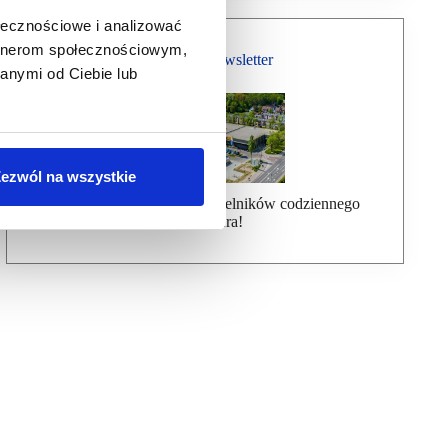
ołecznościowe i analizować
artnerom społecznościowym,
Bezpłatny Newsletter
anymi od Ciebie lub
ezwól na wszystkie
Dołącz do ponad 7000 czytelników codziennego
newslettera!