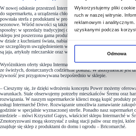
Wykorzystujemy pliki cookie 
W nowej odsłonie przestrzeń Intermarché zyskała intuicyjny charakter. 
do supermarketu, a urządzenia chłodnicze z mrożonymi produktami zost
ruch w naszej witrynie. Inf
powstała strefa z produktami w promocyjnych cenach, a dalej znalazły s
reklamowym i analitycznym. 
sezonowe. Wśród nowości są także samoobsługowa krajalnica do piec
uzyskanymi podczas korzysta
sposoby: w sprzedaży tradycyjnej oraz w formie gotowych, świeżo z
sklepu jest poszerzona gama produktów świeżych, wegetariańskich, bio,
w dziale z kuchniami świata, nabiałem (np. produkty bez laktozy) ora
ze szczególnym uwzględnieniem win. Ponadto w sklepie są dostępne p
są jaja, artykuły mleczarskie oraz warzywa i owoce pochodzące od lo
Odmowa
Wyróżnikiem oferty sklepu Intermarché w Śremie jest własna produkc
ze świeżych, dostarczanych codziennie półtusz. W asortymencie jest 
żywność jest przygotowywana bezpośrednio w sklepie.
– Cieszymy się, że dzięki wdrożeniu konceptu Power możemy oferow
warunkach. Stale obserwujemy potrzeby mieszkańców Śremu oraz han
rozwiązania. W naszym supermarkecie klienci mogą kupić produkty pro
usługi Intermarché Drive. Rozwiązanie umożliwia zamawianie zakupów 
godzinie w specjalnie wyznaczonej strefie. Ponadto nasz supermarket o
niedziele – mówi Krzysztof Gapys, właściciel sklepu Intermarché w Śr
Zmotoryzowani mogą skorzystać z usług stacji paliw oraz myjni, które 
znajduje się sklep z produktami do domu i ogrodu – Bricomarché.