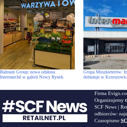
Balmain Group: nowa odsłona
Grupa Muszkieterów: In
Intermarché w galerii Nowy Rynek
debiutuje w Krzeszowic
Firma Evigo.co
Organizujemy
SCF News | Reta
odbiorców: naj
Czasopismo
SC