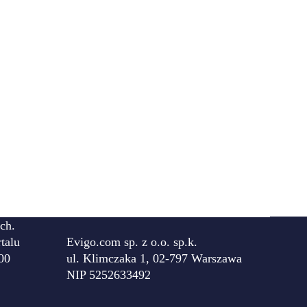
ch.
talu
Evigo.com sp. z o.o. sp.k.
00
ul. Klimczaka 1, 02-797 Warszawa
NIP 5252633492