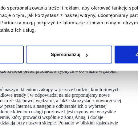
do spersonalizowania treści i reklam, aby oferować funkcje sp
Strefa ryneczku znalazła się zaraz przy wejściu
ały przeniesione bliżej kas. Po remodelingu w sklepie
ormacje o tym, jak korzystasz z naszej witryny, udostępniamy p
ię miejsca na kulinarne inspiracje dla klientów oraz artykuły
Partnerzy mogą połączyć te informacje z innymi danymi otrzym
zywa i możliwość zakupu wędlin, mięs czy serów na dwa
nia z ich usług.
apakowanych w próżniowe woreczki porcji. W nowej ofercie
 fit i dań gotowych, a także pojawiły się nowe artykuły
z z napojami. Rozbudowana została również oferta alkoholi,
rodukty dostarczane przez okolicznych dostawców. W ofercie
kalnych producentów.
Spersonalizuj
Z
ja wędlin oraz wyrobów garmażeryjnych, a także rozbiór mięsa
także szeroka oferta produktów rybnych – co ważne wędzona
ać naszym klientom zakupy w jeszcze bardziej komfortowych
dlowe trendy i w odpowiedzi na nie proponujemy nowe
sto ze sklepowej wędzarni, a także skorzystać z nowoczesnej
przez Internet, a następnie odbieranie ich o wybranej
feruje klientom usługi pocztowe i jest czynny we wszystkie
emie, który prowadzi wspólnie z żoną Anną, i dodaje –
działają przy naszym sklepie. Ponadto w bliskim sąsiedztwie