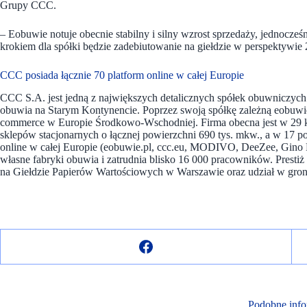
Grupy CCC.
– Eobuwie notuje obecnie stabilny i silny wzrost sprzedaży, jednocz
krokiem dla spółki będzie zadebiutowanie na giełdzie w perspektywie
CCC posiada łącznie 70 platform online w całej Europie
CCC S.A. jest jedną z największych detalicznych spółek obuwniczyc
obuwia na Starym Kontynencie. Poprzez swoją spółkę zależną eobuwi
commerce w Europie Środkowo-Wschodniej. Firma obecna jest w 29 kr
sklepów stacjonarnych o łącznej powierzchni 690 tys. mkw., a w 17 p
online w całej Europie (eobuwie.pl, ccc.eu, MODIVO, DeeZee, Gino R
własne fabryki obuwia i zatrudnia blisko 16 000 pracowników. Prestiż
na Giełdzie Papierów Wartościowych w Warszawie oraz udział w gro
Podobne info