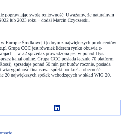
eśnie poprawiając swoją rentowność. Uważamy, że naturalnym
 2022 lub 2023 roku – dodał Marcin Czyczerski.
h w Europie Środkowej i jednym z największych producentów
e.pl Grupa CCC jest również liderem rynku obuwia e-
ajach – w 22 sprzedaż prowadzona jest w ponad 1tys.
oprzez kanał online. Grupa CCC posiada łącznie 70 platform
ossi), sprzedaje ponad 50 mln par butów rocznie, posiada
 i wiarygodność finansową spółki podkreśla obecność
nie 20 największych spółek wchodzących w skład WIG 20.
rmacje