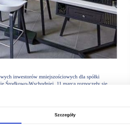
wych inwestorów mniejszościowych dla spółki
pie Środkowo-Wschodniej. 11 marca rozpoczęły się
nwestorami – Cyfrowy Polsat S.A. i A&R Investments
ego InPost S.A. Każdy z wymienionych podmiotów jest
rupy CCC w ramach transakcji pre-IPO, za kwotę 500
Szczegóły
anowane jest wynegocjowanie i podpisanie finalnej