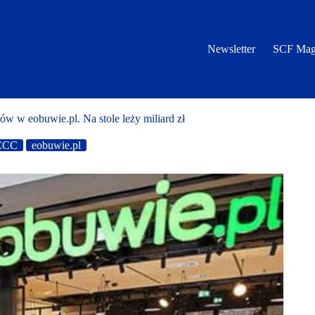
Newsletter
SCF Mag
ów w eobuwie.pl. Na stole leży miliard zł
CCC
eobuwie.pl