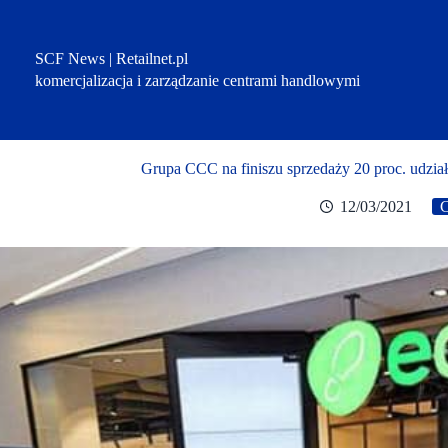
Przejdź
do
treści
SCF News | Retailnet.pl
komercjalizacja i zarządzanie centrami handlowymi
Grupa CCC na finiszu sprzedaży 20 proc. udział
12/03/2021