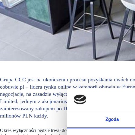
Grupa CCC jest na ukończeniu procesu pozyskania dwóch no
eobuwie.pl – lidera rynku online w kategorii obuwia w Euro
negocjacje, na zasadzie wyłączności, z dwoma wybranymi i
Limited, jednym z akcjonariuszy spółki prawa luksemburski
zainteresowany zakupem po 10 proc. udziałów Eobuwie od G
milionów PLN każdy.
Zgoda
Okres wyłączności będzie trwał do 31 marca 2021 r. – w tym czasie pl