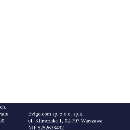
ch.
talu
Evigo.com sp. z o.o. sp.k.
00
ul. Klimczaka 1, 02-797 Warszawa
NIP 5252633492