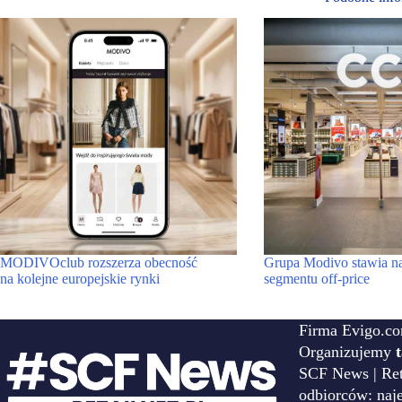
MODIVOclub rozszerza obecność
Grupa Modivo stawia n
na kolejne europejskie rynki
segmentu off-price
Firma Evigo.co
Organizujemy
SCF News | Reta
odbiorców: naj