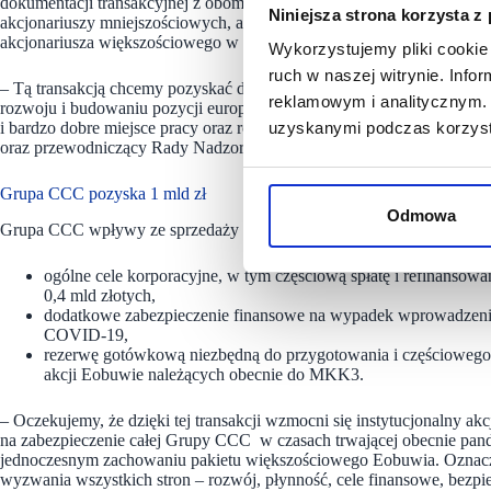
dokumentacji transakcyjnej z oboma inwestorami. Wspomniana transa
Niniejsza strona korzysta z
akcjonariuszy mniejszościowych, a Grupie CCC pozyskanie środków 
akcjonariusza większościowego w Eobuwie.
Wykorzystujemy pliki cookie 
ruch w naszej witrynie. Inf
– Tą transakcją chcemy pozyskać dla Eobuwie renomowanych inwestoró
reklamowym i analitycznym. 
rozwoju i budowaniu pozycji europejskiego lidera w sprzedaży obuwi
i bardzo dobre miejsce pracy oraz rozwoju – powiedział Dariusz Mił
uzyskanymi podczas korzysta
oraz przewodniczący Rady Nadzorczej CCC SA.
Grupa CCC pozyska 1 mld zł
Odmowa
Grupa CCC wpływy ze sprzedaży mniejszościowego pakietu 20 proc. a
ogólne cele korporacyjne, w tym częściową spłatę i refinansow
0,4 mld złotych,
dodatkowe zabezpieczenie finansowe na wypadek wprowadzeni
COVID-19,
rezerwę gotówkową niezbędną do przygotowania i częściowego s
akcji Eobuwie należących obecnie do MKK3.
– Oczekujemy, że dzięki tej transakcji wzmocni się instytucjonalny 
na zabezpieczenie całej Grupy CCC w czasach trwającej obecnie pand
jednoczesnym zachowaniu pakietu większościowego Eobuwia. Oznacza 
wyzwania wszystkich stron – rozwój, płynność, cele finansowe, bezpi