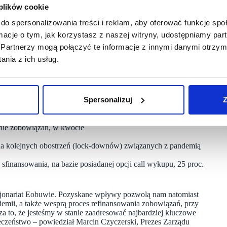
kcja zapewni spółce Eobuwie pozyskanie nowych, silnych
 plików cookie
w wysokości 1 mld PLN i jednoczesne utrzymanie pozycji
do spersonalizowania treści i reklam, aby oferować funkcje sp
ormacje o tym, jak korzystasz z naszej witryny, udostępniamy p
w, którzy wesprą firmę i jej zespół w dalszym, szybkim
Partnerzy mogą połączyć te informacje z innymi danymi otrzym
a online. Pracownicy Eobuwia stworzyli unikatową firmę
ek, Przewodniczący Rady Nadzorczej eobuwie.pl
nia z ich usług.
Spersonalizuj
Z
kcji Eobuwie planuje przeznaczyć na:
anie zobowiązań, w kwocie
a kolejnych obostrzeń (lock-downów) związanych z pandemią
finansowania, na bazie posiadanej opcji call wykupu, 25 proc.
akcjonariat Eobuwie. Pozyskane wpływy pozwolą nam natomiast
emii, a także wesprą proces refinansowania zobowiązań, przy
to, że jesteśmy w stanie zaadresować najbardziej kluczowe
eczeństwo – powiedział Marcin Czyczerski, Prezes Zarządu