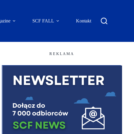
azine
SCF FALL
Kontakt
R E K L A M A