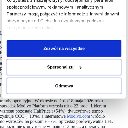
korzystasz z naszej witryny, udostępniamy partnerom
za granicą.
Priorytet dla off-price: Grupa jednoznacznie deklaruje,
społecznościowym, reklamowym i analitycznym.
że jej głównym celem i strategicznym punktem ciężkości
Partnerzy mogą połączyć te informacje z innymi danymi
jest koncentracja na dalszym rozwoju wysoce
otrzymanymi od Ciebie lub uzyskanymi podczas
rentownego biznesu off-price (sieć HalfPrice).
korzystania z ich usług.
Logistyka i majowe przyspieszenie sprzedaży
Grupa Modivo z sukcesem zoptymalizowała kapitał obrotowy.
Zapasy trzech głównych linii (CCC, HalfPrice, Modivo.com)
Zezwól na wszystkie
były niższe o 2 proc. rdr. W samym szyldzie CCC poziom
zapasów spadł o 13 proc. rdr (a zapas na mkw. skurczył się
aż o 22 proc. rdr). W Modivo.com zapasy spadły o 13 proc. rdr
Spersonalizuj
po oczyszczeniu oferty z tzw. „długiego ogona” marek obcych.
Wzrost zapasów o 44 proc. rdr odnotowano wyłącznie
w HalfPrice, co odpowiada skokowemu rozwojowi
powierzchni tej sieci (+54% rdr).
Odmowa
Potwierdzeniem skuteczności nowej strategii są najświeższe
trendy operacyjne. W okresie od 1 do 18 maja 2026 roku
sprzedaż Modivo Platform wzrosła rdr o 22 proc.. Liderem
wzrostu pozostaje HalfPrice (+54%), dwucyfrowe tempo
zyskuje CCC (+10%), a internetowe
Modivo.com
wróciło
do wzrostów na poziomie +7%. Sprzedaż porównywalna LFL
na poziomie grupy rośnie w maju o 12 proc., a operacyjna