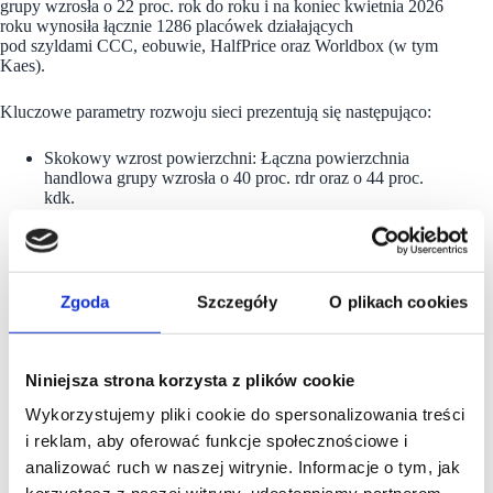
grupy wzrosła o 22 proc. rok do roku i na koniec kwietnia 2026
roku wynosiła łącznie 1286 placówek działających
pod szyldami CCC, eobuwie, HalfPrice oraz Worldbox (w tym
Kaes).
Kluczowe parametry rozwoju sieci prezentują się następująco:
Skokowy wzrost powierzchni: Łączna powierzchnia
handlowa grupy wzrosła o 40 proc. rdr oraz o 44 proc.
kdk.
Dynamika poszczególnych marek: Powierzchnia
handlowa flagowego CCC wzrosła o 9 proc. rdr,
eobuwie odnotowało wzrost o 21 proc. rdr, natomiast
największą dynamiką wykazał się segment HalfPrice,
którego powierzchnia urosła aż o 54 proc. rdr.
Zgoda
Szczegóły
O plikach cookies
Wyhamowanie projektu Worldbox: Zarząd zdecydował
o obniżeniu liczby planowanych otwarć Worldbox
w 2026 roku o około 70 proc. względem pierwotnego
planu – ograniczenie to potrwa do czasu pełnego
Niniejsza strona korzysta z plików cookie
potwierdzenia założeń biznesowych. Ewentualne nowe
Wykorzystujemy pliki cookie do spersonalizowania treści
otwarcia będą realizowane wyłącznie jako sklepy „pod
klucz”, z czynszem powiązanym z obrotem i klauzulą
i reklam, aby oferować funkcje społecznościowe i
CAP OCR, co gwarantuje bardzo dobre warunki najmu.
analizować ruch w naszej witrynie. Informacje o tym, jak
Jednocześnie całkowicie wstrzymano rozwój Worldbox