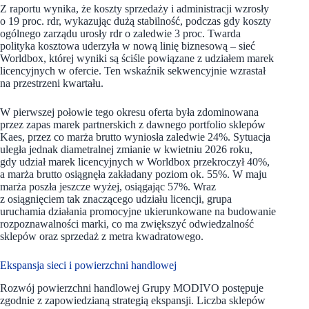
Z raportu wynika, że koszty sprzedaży i administracji wzrosły
o 19 proc. rdr, wykazując dużą stabilność, podczas gdy koszty
ogólnego zarządu urosły rdr o zaledwie 3 proc. Twarda
polityka kosztowa uderzyła w nową linię biznesową – sieć
Worldbox, której wyniki są ściśle powiązane z udziałem marek
licencyjnych w ofercie. Ten wskaźnik sekwencyjnie wzrastał
na przestrzeni kwartału.
W pierwszej połowie tego okresu oferta była zdominowana
przez zapas marek partnerskich z dawnego portfolio sklepów
Kaes, przez co marża brutto wyniosła zaledwie 24%. Sytuacja
uległa jednak diametralnej zmianie w kwietniu 2026 roku,
gdy udział marek licencyjnych w Worldbox przekroczył 40%,
a marża brutto osiągnęła zakładany poziom ok. 55%. W maju
marża poszła jeszcze wyżej, osiągając 57%. Wraz
z osiągnięciem tak znaczącego udziału licencji, grupa
uruchamia działania promocyjne ukierunkowane na budowanie
rozpoznawalności marki, co ma zwiększyć odwiedzalność
sklepów oraz sprzedaż z metra kwadratowego.
Ekspansja sieci i powierzchni handlowej
Rozwój powierzchni handlowej Grupy MODIVO postępuje
zgodnie z zapowiedzianą strategią ekspansji. Liczba sklepów