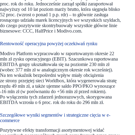
proc. rok do roku. Jednocześnie zarząd spółki zaraportował
najwyższy od 10 lat poziom marży brutto, która sięgnęła blisko
52 proc. (wzrost o ponad 1 p.p. rdr) – to głównie zasługa
rosnącego udziału marek licencyjnych we wszystkich szyldach,
do czego pozytywnie skontrybuowały wszystkie główne linie
biznesowe: CCC, HalfPrice i Modivo.com.
Rentowność operacyjna powyżej oczekiwań rynku
Modivo Platform wypracowało w raportowanym okresie 22
mln zł zysku operacyjnego (EBIT). Szacunkowa raportowana
EBITDA grupy ukształtowała się na poziomie 230 mln zł
(wobec 377 mln zł w analogicznym okresie rok wcześniej).
Na ten wskaźnik bezpośredni wpływ miały obciążenia
ze strony przejętej sieci Worldbox, która wygenerowała stratę
rzędu 49 mln zł, a także ujemne saldo PPO/PKO wynoszące
-16 mln zł (w porównaniu do +56 mln zł przed rokiem).
Po wyłączeniu tych zdarzeń jednorazowych, skorygowana
EBITDA wzrosła o 6 proc. rok do roku do 296 mln zł.
Szczegółowe wyniki segmentów i strategiczne cięcia w e-
commerce
Pozytywne efekty transformacji asortymentowej widać