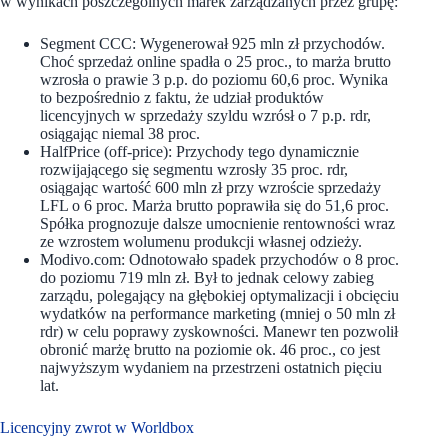
w wynikach poszczególnych marek zarządzanych przez grupę:
Segment CCC: Wygenerował 925 mln zł przychodów.
Choć sprzedaż online spadła o 25 proc., to marża brutto
wzrosła o prawie 3 p.p. do poziomu 60,6 proc. Wynika
to bezpośrednio z faktu, że udział produktów
licencyjnych w sprzedaży szyldu wzrósł o 7 p.p. rdr,
osiągając niemal 38 proc.
HalfPrice (off-price): Przychody tego dynamicznie
rozwijającego się segmentu wzrosły 35 proc. rdr,
osiągając wartość 600 mln zł przy wzroście sprzedaży
LFL o 6 proc. Marża brutto poprawiła się do 51,6 proc.
Spółka prognozuje dalsze umocnienie rentowności wraz
ze wzrostem wolumenu produkcji własnej odzieży.
Modivo.com: Odnotowało spadek przychodów o 8 proc.
do poziomu 719 mln zł. Był to jednak celowy zabieg
zarządu, polegający na głębokiej optymalizacji i obcięciu
wydatków na performance marketing (mniej o 50 mln zł
rdr) w celu poprawy zyskowności. Manewr ten pozwolił
obronić marżę brutto na poziomie ok. 46 proc., co jest
najwyższym wydaniem na przestrzeni ostatnich pięciu
lat.
Licencyjny zwrot w Worldbox