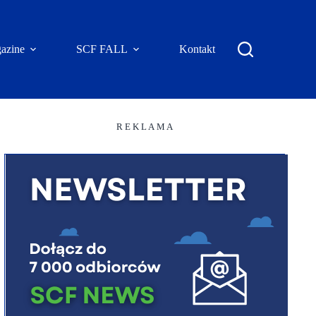
azine
SCF FALL
Kontakt
R E K L A M A