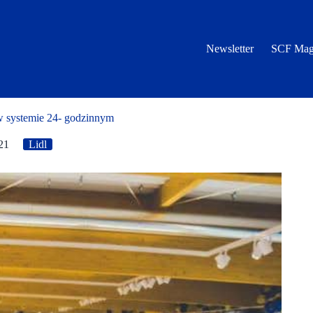
Newsletter
SCF Mag
w systemie 24- godzinnym
21
Lidl