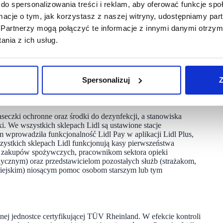
u doby. Wystarczy, że w godzinach nocnych zadzwonią
do spersonalizowania treści i reklam, aby oferować funkcje sp
żliwią klientom wejście do sklepu i dokonanie zakupów.
ormacje o tym, jak korzystasz z naszej witryny, udostępniamy p
Partnerzy mogą połączyć te informacje z innymi danymi otrzym
nia z ich usług.
ż w nocy z piątku 26.03 na sobotę 27.03. Kolejne sklepy
 warto podkreślić, iż większość sklepów sieci jest czynna
W ten sposób klienci mają szeroki przedział czasu na dokonanie
Reakcja Lidla to również odpowiedź na przewidywany
Spersonalizuj
Z
okonania zakupów również w najbliższą niedzielę handlową,
seczki ochronne oraz środki do dezynfekcji, a stanowiska
. We wszystkich sklepach Lidl są ustawione stacje
m wprowadziła funkcjonalność Lidl Pay w aplikacji Lidl Plus,
zystkich sklepach Lidl funkcjonują kasy pierwszeństwa
zakupów spożywczych, pracownikom sektora opieki
ycznym) oraz przedstawicielom pozostałych służb (strażakom,
 miejskim) niosącym pomoc osobom starszym lub tym
ej jednostce certyfikującej TÜV Rheinland. W efekcie kontroli