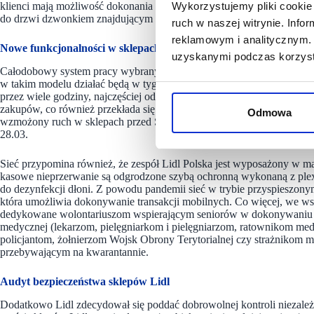
klienci mają możliwość dokonania zakupów o dowolnej porze w ciąg
Wykorzystujemy pliki cookie 
do drzwi dzwonkiem znajdującym się przy wejściu, a pracownicy umo
ruch w naszej witrynie. Inf
reklamowym i analitycznym. 
Nowe funkcjonalności w sklepach Lidl
uzyskanymi podczas korzysta
Całodobowy system pracy wybranych sklepów zacznie funkcjonować ju
w takim modelu działać będą w tygodniu przedświatecznym. Dodatkowo
przez wiele godziny, najczęściej od 6:00 do 22:00 lub 6:00 do 23:00. 
zakupów, co również przekłada się na poprawę ich bezpieczeństwa. 
Odmowa
wzmożony ruch w sklepach przed Świętami. Klienci mają możliwość d
28.03.
Sieć przypomina również, że zespół Lidl Polska jest wyposażony w ma
kasowe nieprzerwanie są odgrodzone szybą ochronną wykonaną z plexi
do dezynfekcji dłoni. Z powodu pandemii sieć w trybie przyspieszony
która umożliwia dokonywanie transakcji mobilnych. Co więcej, we ws
dedykowane wolontariuszom wspierającym seniorów w dokonywaniu 
medycznej (lekarzom, pielęgniarkom i pielęgniarzom, ratownikom med
policjantom, żołnierzom Wojsk Obrony Terytorialnej czy strażnikom
przebywającym na kwarantannie.
Audyt bezpieczeństwa sklepów Lidl
Dodatkowo Lidl zdecydował się poddać dobrowolnej kontroli niezależn