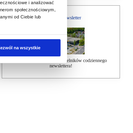
ołecznościowe i analizować
artnerom społecznościowym,
anymi od Ciebie lub
Bezpłatny Newsletter
ezwól na wszystkie
Dołącz do ponad 7000 czytelników codziennego
newslettera!