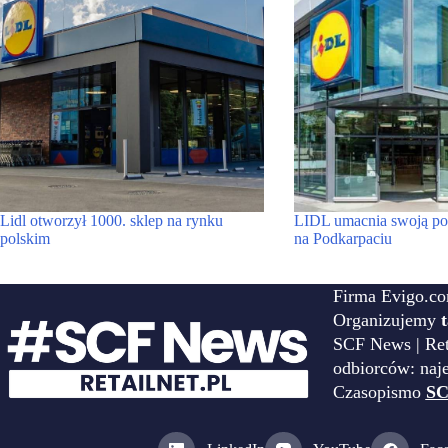
Lidl otworzył 1000. sklep na rynku
LIDL umacnia swoją po
polskim
na Podkarpaciu
Firma Evigo.co
Organizujemy
SCF News | Reta
odbiorców: naj
Czasopismo
SC