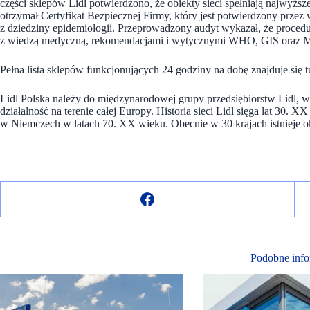
części sklepów Lidl potwierdzono, że obiekty sieci spełniają najwyższ
otrzymał Certyfikat Bezpiecznej Firmy, który jest potwierdzony prze
z dziedziny epidemiologii. Przeprowadzony audyt wykazał, że proced
z wiedzą medyczną, rekomendacjami i wytycznymi WHO, GIS oraz Mi
Pełna lista sklepów funkcjonujących 24 godziny na dobę znajduje się tu
Lidl Polska należy do międzynarodowej grupy przedsiębiorstw Lidl, 
działalność na terenie całej Europy. Historia sieci Lidl sięga lat 30. 
w Niemczech w latach 70. XX wieku. Obecnie w 30 krajach istnieje o
Podobne info