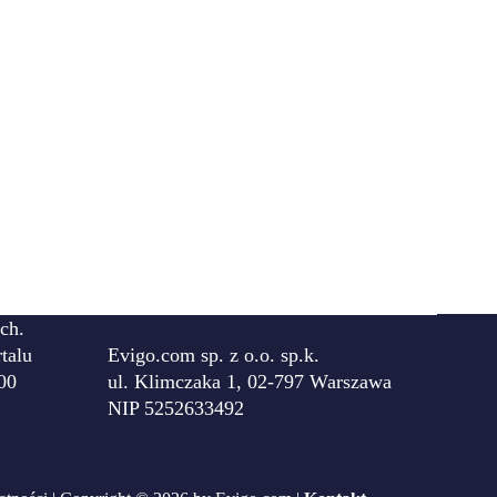
ch.
talu
Evigo.com sp. z o.o. sp.k.
00
ul. Klimczaka 1, 02-797 Warszawa
NIP 5252633492