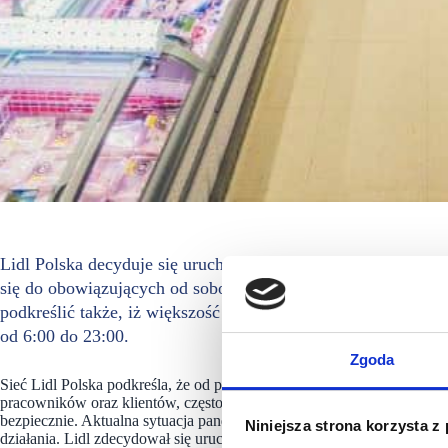
Lidl Polska decyduje się uruchomić ponad 200 sklepów w sy
się do obowiązujących od soboty, nowych wytycznych Covid
podkreślić także, iż większość sklepów sieci jest czynna prze
od 6:00 do 23:00.
Zgoda
Sieć Lidl Polska podkreśla, że od początku pandemii wprowadziła wi
pracowników oraz klientów, często reagując z dnia na dzień. W ten sp
bezpiecznie. Aktualna sytuacja pandemiczna oraz najnowsze wytycz
Niniejsza strona korzysta z
działania. Lidl zdecydował się uruchomić ponad 200 sklepów w syst