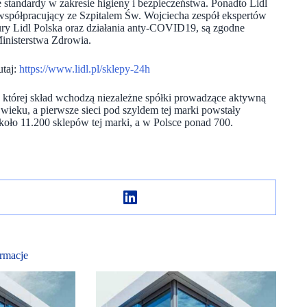
e standardy w zakresie higieny i bezpieczeństwa. Ponadto Lidl
z współpracujący ze Szpitalem Św. Wojciecha zespół ekspertów
ury Lidl Polska oraz działania anty-COVID19, są zgodne
nisterstwa Zdrowia.
taj:
https://www.lidl.pl/sklepy-24h
w której skład wchodzą niezależne spółki prowadzące aktywną
XX wieku, a pierwsze sieci pod szyldem tej marki powstały
koło 11.200 sklepów tej marki, a w Polsce ponad 700.
rmacje