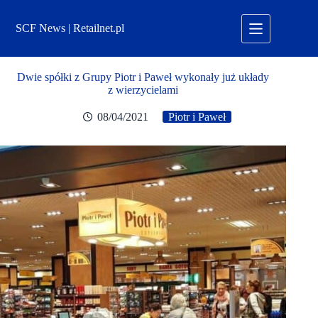
Przejdź
do
SCF News | Retailnet.pl
treści
Dwie spółki z Grupy Piotr i Paweł wykonały już układy
z wierzycielami
08/04/2021
Piotr i Paweł