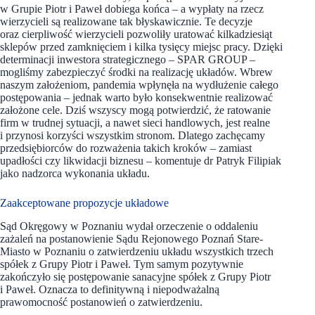
w Grupie Piotr i Paweł dobiega końca – a wypłaty na rzecz
wierzycieli są realizowane tak błyskawicznie. Te decyzje
oraz cierpliwość wierzycieli pozwoliły uratować kilkadziesiąt
sklepów przed zamknięciem i kilka tysięcy miejsc pracy. Dzięki
determinacji inwestora strategicznego – SPAR GROUP –
mogliśmy zabezpieczyć środki na realizację układów. Wbrew
naszym założeniom, pandemia wpłynęła na wydłużenie całego
postępowania – jednak warto było konsekwentnie realizować
założone cele. Dziś wszyscy mogą potwierdzić, że ratowanie
firm w trudnej sytuacji, a nawet sieci handlowych, jest realne
i przynosi korzyści wszystkim stronom. Dlatego zachęcamy
przedsiębiorców do rozważenia takich kroków – zamiast
upadłości czy likwidacji biznesu – komentuje dr Patryk Filipiak
jako nadzorca wykonania układu.
Zaakceptowane propozycje układowe
Sąd Okręgowy w Poznaniu wydał orzeczenie o oddaleniu
zażaleń na postanowienie Sądu Rejonowego Poznań Stare-
Miasto w Poznaniu o zatwierdzeniu układu wszystkich trzech
spółek z Grupy Piotr i Paweł. Tym samym pozytywnie
zakończyło się postępowanie sanacyjne spółek z Grupy Piotr
i Paweł. Oznacza to definitywną i niepodważalną
prawomocność postanowień o zatwierdzeniu.