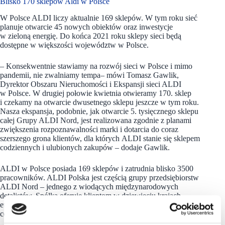
Blisko 170 sklepów Aldi w Polsce
W Polsce ALDI liczy aktualnie 169 sklepów. W tym roku sieć
planuje otwarcie 45 nowych obiektów oraz inwestycje
w zieloną energię. Do końca 2021 roku sklepy sieci będą
dostępne w większości województw w Polsce.
– Konsekwentnie stawiamy na rozwój sieci w Polsce i mimo
pandemii, nie zwalniamy tempa– mówi Tomasz Gawlik,
Dyrektor Obszaru Nieruchomości i Ekspansji sieci ALDI
w Polsce. W drugiej połowie kwietnia otwieramy 170. sklep
i czekamy na otwarcie dwusetnego sklepu jeszcze w tym roku.
Nasza ekspansja, podobnie, jak otwarcie 5. tysięcznego sklepu
całej Grupy ALDI Nord, jest realizowana zgodnie z planami
zwiększenia rozpoznawalności marki i dotarcia do coraz
szerszego grona klientów, dla których ALDI stanie się sklepem
codziennych i ulubionych zakupów – dodaje Gawlik.
ALDI w Polsce posiada 169 sklepów i zatrudnia blisko 3500
pracowników. ALDI Polska jest częścią grupy przedsiębiorstw
ALDI Nord – jednego z wiodących międzynarodowych
detalistów. Spółka oferuje klientom w dziewięciu krajach
europejskich wysokiej jakości produkty w najniższej możliwej
cenie.