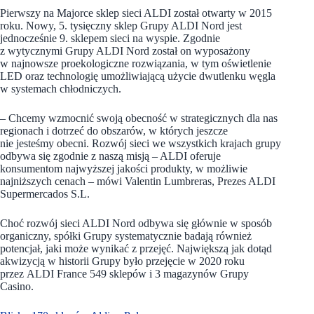
Pierwszy na Majorce sklep sieci ALDI został otwarty w 2015
roku. Nowy, 5. tysięczny sklep Grupy ALDI Nord jest
jednocześnie 9. sklepem sieci na wyspie. Zgodnie
z wytycznymi Grupy ALDI Nord został on wyposażony
w najnowsze proekologiczne rozwiązania, w tym oświetlenie
LED oraz technologię umożliwiającą użycie dwutlenku węgla
w systemach chłodniczych.
– Chcemy wzmocnić swoją obecność w strategicznych dla nas
regionach i dotrzeć do obszarów, w których jeszcze
nie jesteśmy obecni. Rozwój sieci we wszystkich krajach grupy
odbywa się zgodnie z naszą misją – ALDI oferuje
konsumentom najwyższej jakości produkty, w możliwie
najniższych cenach – mówi Valentin Lumbreras, Prezes ALDI
Supermercados S.L.
Choć rozwój sieci ALDI Nord odbywa się głównie w sposób
organiczny, spółki Grupy systematycznie badają również
potencjał, jaki może wynikać z przejęć. Największą jak dotąd
akwizycją w historii Grupy było przejęcie w 2020 roku
przez ALDI France 549 sklepów i 3 magazynów Grupy
Casino.