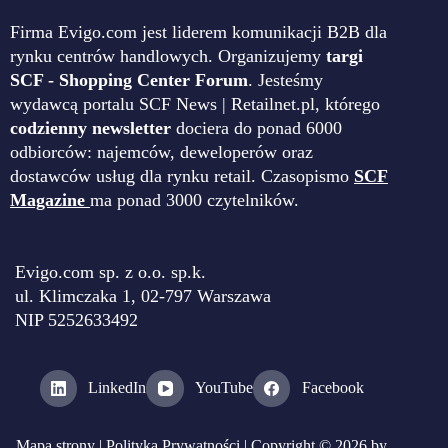
Firma Evigo.com jest liderem komunikacji B2B dla
rynku centrów handlowych. Organizujemy
targi
SCF - Shopping Center Forum
. Jesteśmy
wydawcą portalu SCF News | Retailnet.pl, którego
codzienny newsletter
dociera do ponad 6000
odbiorców: najemców, deweloperów oraz
dostawców usług dla rynku retail. Czasopismo
SCF
Magazine
ma ponad 3000 czytelników.
Evigo.com sp. z o.o. sp.k.
ul. Klimczaka 1, 02-797 Warszawa
NIP 5252633492
LinkedIn
YouTube
Facebook
Mapa strony
|
Polityka Prywatności
| Copyright © 2026 by