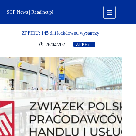
Przejdź
do
SCF News | Retailnet.pl
treści
ZPPHiU: 145 dni lockdownu wystarczy!
26/04/2021
ZPPHiU