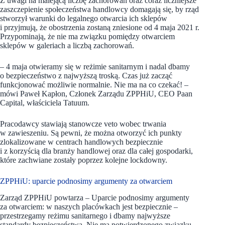
Z uwagi na malejącą liczbę zachorowań oraz coraz liczniejsze
zaszczepienie społeczeństwa handlowcy domagają się, by rząd
stworzył warunki do legalnego otwarcia ich sklepów
i przyjmują, że obostrzenia zostaną zniesione od 4 maja 2021 r.
Przypominają, że nie ma związku pomiędzy otwarciem
sklepów w galeriach a liczbą zachorowań.
– 4 maja otwieramy się w reżimie sanitarnym i nadal dbamy
o bezpieczeństwo z najwyższą troską. Czas już zacząć
funkcjonować możliwie normalnie. Nie ma na co czekać! –
mówi Paweł Kapłon, Członek Zarządu ZPPHiU, CEO Paan
Capital, właściciela Tatuum.
Pracodawcy stawiają stanowcze veto wobec trwania
w zawieszeniu. Są pewni, że można otworzyć ich punkty
zlokalizowane w centrach handlowych bezpiecznie
i z korzyścią dla branży handlowej oraz dla całej gospodarki,
które zachwiane zostały poprzez kolejne lockdowny.
ZPPHiU: uparcie podnosimy argumenty za otwarciem
Zarząd ZPPHiU powtarza – Uparcie podnosimy argumenty
za otwarciem: w naszych placówkach jest bezpiecznie –
przestrzegamy reżimu sanitarnego i dbamy najwyższe
standardy bezpieczeństwa. Nie ma potwierdzonego związku