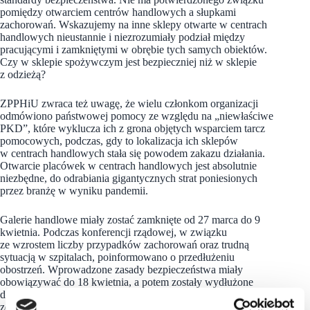
pomiędzy otwarciem centrów handlowych a słupkami
zachorowań. Wskazujemy na inne sklepy otwarte w centrach
handlowych nieustannie i niezrozumiały podział między
pracującymi i zamkniętymi w obrębie tych samych obiektów.
Czy w sklepie spożywczym jest bezpieczniej niż w sklepie
z odzieżą?
ZPPHiU zwraca też uwagę, że wielu członkom organizacji
odmówiono państwowej pomocy ze względu na „niewłaściwe
PKD”, które wyklucza ich z grona objętych wsparciem tarcz
pomocowych, podczas, gdy to lokalizacja ich sklepów
w centrach handlowych stała się powodem zakazu działania.
Otwarcie placówek w centrach handlowych jest absolutnie
niezbędne, do odrabiania gigantycznych strat poniesionych
przez branżę w wyniku pandemii.
Galerie handlowe miały zostać zamknięte od 27 marca do 9
kwietnia. Podczas konferencji rządowej, w związku
ze wzrostem liczby przypadków zachorowań oraz trudną
sytuacją w szpitalach, poinformowano o przedłużeniu
obostrzeń. Wprowadzone zasady bezpieczeństwa miały
obowiązywać do 18 kwietnia, a potem zostały wydłużone
do 25 kwietnia. Pod koniec miesiąca jednak po raz kolejny
zdecydowano o przedłużeniu restrykcji – tym razem sklepy