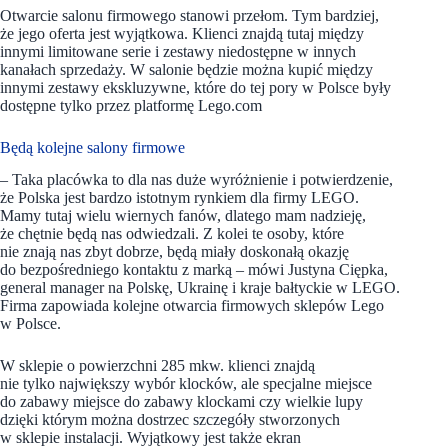
Otwarcie salonu firmowego stanowi przełom. Tym bardziej,
że jego oferta jest wyjątkowa. Klienci znajdą tutaj między
innymi limitowane serie i zestawy niedostępne w innych
kanałach sprzedaży. W salonie będzie można kupić między
innymi zestawy ekskluzywne, które do tej pory w Polsce były
dostępne tylko przez platformę Lego.com
Będą kolejne salony firmowe
– Taka placówka to dla nas duże wyróżnienie i potwierdzenie,
że Polska jest bardzo istotnym rynkiem dla firmy LEGO.
Mamy tutaj wielu wiernych fanów, dlatego mam nadzieję,
że chętnie będą nas odwiedzali. Z kolei te osoby, które
nie znają nas zbyt dobrze, będą miały doskonałą okazję
do bezpośredniego kontaktu z marką – mówi Justyna Ciępka,
general manager na Polskę, Ukrainę i kraje bałtyckie w LEGO.
Firma zapowiada kolejne otwarcia firmowych sklepów Lego
w Polsce.
W sklepie o powierzchni 285 mkw. klienci znajdą
nie tylko największy wybór klocków, ale specjalne miejsce
do zabawy miejsce do zabawy klockami czy wielkie lupy
dzięki którym można dostrzec szczegóły stworzonych
w sklepie instalacji. Wyjątkowy jest także ekran