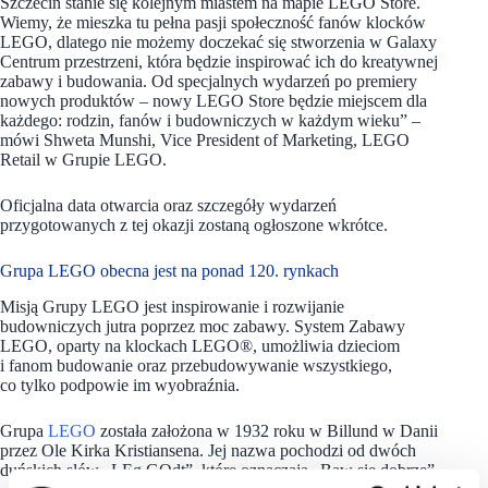
Szczecin stanie się kolejnym miastem na mapie LEGO Store.
Wiemy, że mieszka tu pełna pasji społeczność fanów klocków
LEGO, dlatego nie możemy doczekać się stworzenia w Galaxy
Centrum przestrzeni, która będzie inspirować ich do kreatywnej
zabawy i budowania. Od specjalnych wydarzeń po premiery
nowych produktów – nowy LEGO Store będzie miejscem dla
każdego: rodzin, fanów i budowniczych w każdym wieku” –
mówi Shweta Munshi, Vice President of Marketing, LEGO
Retail w Grupie LEGO.
Oficjalna data otwarcia oraz szczegóły wydarzeń
przygotowanych z tej okazji zostaną ogłoszone wkrótce.
Grupa LEGO obecna jest na ponad 120. rynkach
Misją Grupy LEGO jest inspirowanie i rozwijanie
budowniczych jutra poprzez moc zabawy. System Zabawy
LEGO, oparty na klockach LEGO®, umożliwia dzieciom
i fanom budowanie oraz przebudowywanie wszystkiego,
co tylko podpowie im wyobraźnia.
Grupa
LEGO
została założona w 1932 roku w Billund w Danii
przez Ole Kirka Kristiansena. Jej nazwa pochodzi od dwóch
duńskich słów „LEg GOdt”, które oznaczają „Baw się dobrze”.