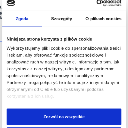
Obecnie Grupa
LEGO
pozostaje firmą rodzinną z siedzibą
główną w Billund. Jej produkty są sprzedawane w ponad 120
krajach na całym świecie.
Zgoda
Szczegóły
O plikach cookies
Niniejsza strona korzysta z plików cookie
Wykorzystujemy pliki cookie do spersonalizowania treści
i reklam, aby oferować funkcje społecznościowe i
analizować ruch w naszej witrynie. Informacje o tym, jak
korzystasz z naszej witryny, udostępniamy partnerom
społecznościowym, reklamowym i analitycznym.
Partnerzy mogą połączyć te informacje z innymi danymi
otrzymanymi od Ciebie lub uzyskanymi podczas
R E K L A M A
korzystania z ich usług.
Zezwól na wszystkie