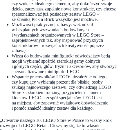
czy szukasz idealnego elementu, aby dokończyć swoje
dzieło, zaczynasz zupełnie nową konstrukcję, czy chcesz
spersonalizować już posiadany zestaw LEGO –
ze ścianką Pick a Brick wszystko jest możliwe.
Możliwości praktycznej zabawy: weź udział
w bezpłatnych wyzwaniach budowlanych
i wydarzeniach organizowanych w LEGO Store –
zaprojektowanych tak, aby inspirować przyszłych
konstruktorów i rozwijać ich kreatywność poprzez
zabawę.
Wieża do budowania minifigurek: odwiedzający będą
mogli wybierać spośród szerokiej gamy dolnych
i górnych części, głów, fryzur i akcesoriów, aby stworzyć
spersonalizowane minifigurki LEGO.
Wsparcie pracowników LEGO: niezależnie od tego,
czy kupujący wybierają prezent dla bliskiej osoby,
szukają najnowszego zestawu, czy odwiedzają LEGO
Store z członkiem rodziny, przyjacielem – fanem
klocków LEGO – zespół specjalistów LEGO jest
na miejscu, aby zapewnić wyjątkowe doświadczenie
i pomóc znaleźć idealny zestaw dla każdego.
„Otwarcie naszego 10. LEGO Store w Polsce to ważny krok
rozwoju dla LEGO Retail. Cieszymy się, że to właśnie