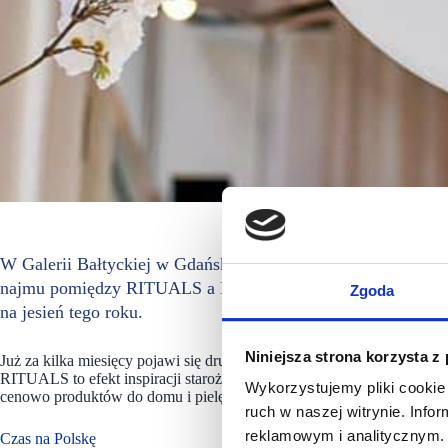
W Galerii Bałtyckiej w Gdańsku powstanie pierwszy poza 
najmu pomiędzy RITUALS a ECE Projektmanagement Polska zo
Zgoda
na jesień tego roku.
Niniejsza strona korzysta z
Już za kilka miesięcy pojawi się drugi w Polsce salon międzynarodow
RITUALS to efekt inspiracji starożytnymi tradycjami kultur Azji, któr
Wykorzystujemy pliki cookie 
cenowo produktów do domu i pielęgnacji ciała.
ruch w naszej witrynie. Inf
reklamowym i analitycznym. 
Czas na Polskę