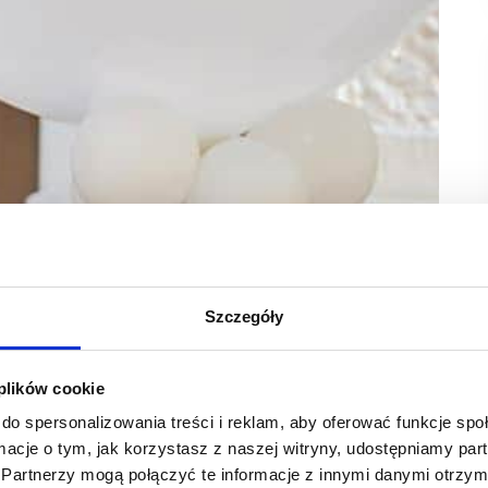
Warszawą salon holenderskiej sieci RITUALS. Umowa
stała już sfinalizowana, a otwarcie planowane jest
Szczegóły
 plików cookie
ej marki kosmetycznej i lifestylowej RITUALS. Oferta sklepów
e tworzą bogatą kolekcję luksusowych, lecz przystępnych
do spersonalizowania treści i reklam, aby oferować funkcje sp
ormacje o tym, jak korzystasz z naszej witryny, udostępniamy p
Partnerzy mogą połączyć te informacje z innymi danymi otrzym