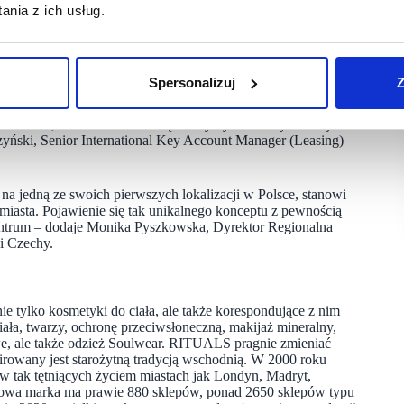
nia z ich usług.
 w perfumeriach Douglas i Sephora oraz online, cieszymy się
z pełną ofertą. Ekspansja naszej marki na rynek polski jest
ejskich – komentuje zawarcie umowy najmu
Agata Witkowska,
Spersonalizuj
Z
 marką RITUALS o kolejny rynek. W portfolio ECE
RITUALS, teraz czas na Polskę. Liczymy na dalszy rozwój
ński, Senior International Key Account Manager (Leasing)
na jedną ze swoich pierwszych lokalizacji w Polsce, stanowi
miasta. Pojawienie się tak unikalnego konceptu z pewnością
entrum – dodaje
Monika Pyszkowska, Dyrektor Regionalna
i Czechy.
 tylko kosmetyki do ciała, ale także korespondujące z nim
ła, twarzy, ochronę przeciwsłoneczną, makijaż mineralny,
we, ale także odzież Soulwear. RITUALS pragnie zmieniać
owany jest starożytną tradycją wschodnią. W 2000 roku
 tak tętniących życiem miastach jak Londyn, Madryt,
usowa marka ma prawie 880 sklepów, ponad 2650 sklepów typu