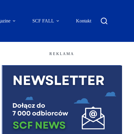
azine
SCF FALL
Kontakt
R E K L A M A