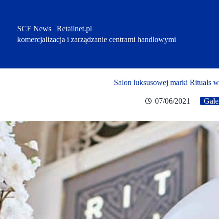
Przejdź
do
treści
SCF News | Retailnet.pl
komercjalizacja i zarządzanie centrami handlowymi
Salon luksusowej marki Rituals w
07/06/2021
Gale