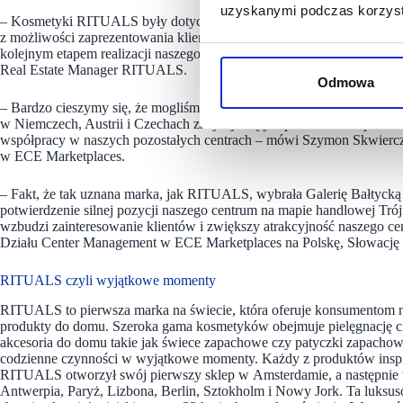
uzyskanymi podczas korzysta
–
Kosmetyki RITUALS były dotychczas dostępne dla polskich klientów
z możliwości zaprezentowania klientom naszego oryginalnego konceptu 
kolejnym etapem realizacji naszego planu rozwoju na rynkach europ
Real Estate Manager RITUALS.
Odmowa
– Bardzo cieszymy się, że mogliśmy poszerzyć owocną współpracę z
w Niemczech, Austrii i Czechach znajduje się już ponad 60 sklepów 
współpracy w naszych pozostałych centrach – mówi
Szymon Skwierczy
w ECE Marketplaces.
– Fakt, że tak uznana marka, jak RITUALS, wybrała Galerię Bałtycką 
potwierdzenie silnej pozycji naszego centrum na mapie handlowej Trój
wzbudzi zainteresowanie klientów i zwiększy atrakcyjność naszego c
Działu Center Management w ECE Marketplaces na Polskę, Słowację 
RITUALS czyli wyjątkowe momenty
RITUALS to pierwsza marka na świecie, która oferuje konsumentom nie
produkty do domu. Szeroka gama kosmetyków obejmuje pielęgnację cia
akcesoria do domu takie jak świece zapachowe czy patyczki zapacho
codzienne czynności w wyjątkowe momenty. Każdy z produktów inspir
RITUALS otworzył swój pierwszy sklep w Amsterdamie, a następnie w
Antwerpia, Paryż, Lizbona, Berlin, Sztokholm i Nowy Jork. Ta luks