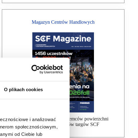
Magazyn Centrów Handlowych
O plikach cookies
Bezpłatna wysyłka dla najemców powierzchni
ołecznościowe i analizować
handlowej, uczestników targów SCF
artnerom społecznościowym,
anymi od Ciebie lub