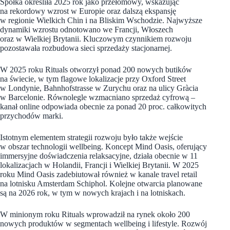
Spółka określiła 2025 rok jako przełomowy, wskazując
na rekordowy wzrost w Europie oraz dalszą ekspansję
w regionie Wielkich Chin i na Bliskim Wschodzie. Najwyższe
dynamiki wzrostu odnotowano we Francji, Włoszech
oraz w Wielkiej Brytanii. Kluczowym czynnikiem rozwoju
pozostawała rozbudowa sieci sprzedaży stacjonarnej.
W 2025 roku Rituals otworzył ponad 200 nowych butików
na świecie, w tym flagowe lokalizacje przy Oxford Street
w Londynie, Bahnhofstrasse w Zurychu oraz na ulicy Gràcia
w Barcelonie. Równolegle wzmacniano sprzedaż cyfrową –
kanał online odpowiada obecnie za ponad 20 proc. całkowitych
przychodów marki.
Istotnym elementem strategii rozwoju było także wejście
w obszar technologii wellbeing. Koncept Mind Oasis, oferujący
immersyjne doświadczenia relaksacyjne, działa obecnie w 11
lokalizacjach w Holandii, Francji i Wielkiej Brytanii. W 2025
roku Mind Oasis zadebiutował również w kanale travel retail
na lotnisku Amsterdam Schiphol. Kolejne otwarcia planowane
są na 2026 rok, w tym w nowych krajach i na lotniskach.
W minionym roku Rituals wprowadził na rynek około 200
nowych produktów w segmentach wellbeing i lifestyle. Rozwój