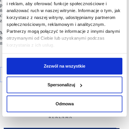
i reklam, aby oferować funkcje społecznościowe i
pochodzenia naturalnego oraz opakowania, które będą się
nadawały do ponownego napełnienia i/lub recyklingu,
analizować ruch w naszej witrynie. Informacje o tym, jak
czy wykonane z materiałów z recyklingu. Ponadto, Rituals
korzystasz z naszej witryny, udostępniamy partnerom
z zapałem wspiera 3 fundacje.
społecznościowym, reklamowym i analitycznym.
Partnerzy mogą połączyć te informacje z innymi danymi
Marka
Rituals
chce być prekursorem wśród luksusowych
brandów, który udowodni, że piękno i dobre samopoczucie
otrzymanymi od Ciebie lub uzyskanymi podczas
mogą iść w parze ze zrównoważonym rozwojem
korzystania z ich usług.
Zezwól na wszystkie
Spersonalizuj
Odmowa
R E K L A M A