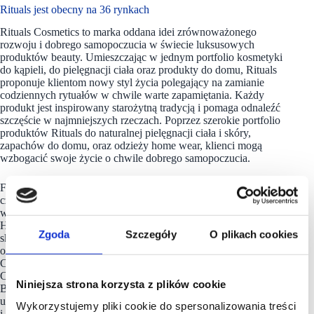
Rituals jest obecny na 36 rynkach
Rituals Cosmetics to marka oddana idei zrównoważonego
rozwoju i dobrego samopoczucia w świecie luksusowych
produktów beauty. Umieszczając w jednym portfolio kosmetyki
do kąpieli, do pielęgnacji ciała oraz produkty do domu, Rituals
proponuje klientom nowy styl życia polegający na zamianie
codziennych rytuałów w chwile warte zapamiętania. Każdy
produkt jest inspirowany starożytną tradycją i pomaga odnaleźć
szczęście w najmniejszych rzeczach. Poprzez szerokie portfolio
produktów Rituals do naturalnej pielęgnacji ciała i skóry,
zapachów do domu, oraz odzieży home wear, klienci mogą
wzbogacić swoje życie o chwile dobrego samopoczucia.
Firma
Rituals
powstała w 2000 roku w Amsterdamie i od tego
czasu została uznanym światowym ekspertem w branży
w ponad 36 krajach, w metropoliach, takich jak Londyn, Paryż,
Hongkong czy Nowy Jork, posiadając łącznie ponad 1000
Zgoda
Szczegóły
O plikach cookies
sklepów, 3000 punktów w ramach shop-in-shop
oraz 5 obiektów spa. Dzięki podejściu opartemu o trzy filary:
Czystość, Świadomość i Troskę, (Clean, Conscious and
Caring) Rituals została dumnym posiadaczem certyfikacji
Niniejsza strona korzysta z plików cookie
B CorporationTM. Marka jest oddana temu, by nieustannie
ulepszać swój wpływ w kwestiach społecznych
Wykorzystujemy pliki cookie do spersonalizowania treści
i środowiskowych – główne założenia to składy w 90%