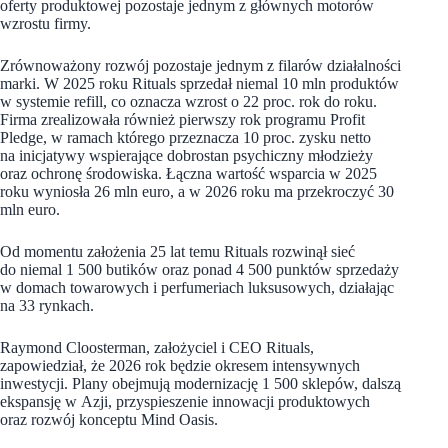
oferty produktowej pozostaje jednym z głównych motorów
wzrostu firmy.
Zrównoważony rozwój pozostaje jednym z filarów działalności
marki. W 2025 roku Rituals sprzedał niemal 10 mln produktów
w systemie refill, co oznacza wzrost o 22 proc. rok do roku.
Firma zrealizowała również pierwszy rok programu Profit
Pledge, w ramach którego przeznacza 10 proc. zysku netto
na inicjatywy wspierające dobrostan psychiczny młodzieży
oraz ochronę środowiska. Łączna wartość wsparcia w 2025
roku wyniosła 26 mln euro, a w 2026 roku ma przekroczyć 30
mln euro.
Od momentu założenia 25 lat temu Rituals rozwinął sieć
do niemal 1 500 butików oraz ponad 4 500 punktów sprzedaży
w domach towarowych i perfumeriach luksusowych, działając
na 33 rynkach.
Raymond Cloosterman, założyciel i CEO Rituals,
zapowiedział, że 2026 rok będzie okresem intensywnych
inwestycji. Plany obejmują modernizację 1 500 sklepów, dalszą
ekspansję w Azji, przyspieszenie innowacji produktowych
oraz rozwój konceptu Mind Oasis.