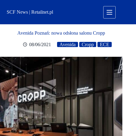
Przejdź
do
SCF News | Retailnet.pl
treści
Avenida Poznań: nowa odsłona salonu Cropp
08/06/2021
Avenida
Cropp
ECE