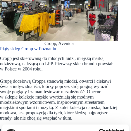
Cropp, Avenida
Piąty sklep Cropp w Poznaniu
Cropp jest skierowaną do młodych ludzi, miejską marką
odzieżową, należącą do LPP. Pierwszy sklep brandu powstał
w Polsce w 2004 roku.
Grupę docelową Croppa stanowią młodzi, otwarci i ciekawi
świata indywidualiści, którzy poprzez strój pragną wyrazić
swoje poglądy i zamanifestować niezależność. Obecne
w sklepie kolekcje męskie wyróżniają się modnym
młodzieżowym wzornictwem, inspirowanym streetartem,
miejskimi sportami i muzyką. Z kolei kolekcja damska, bardziej
modowa, jest propozycją dla tych, które śledzą najgorętsze
trendy, ale nie chcą się wtapiać w tłum.
Obecnie marka posiada 387 sklepów, w tym 182