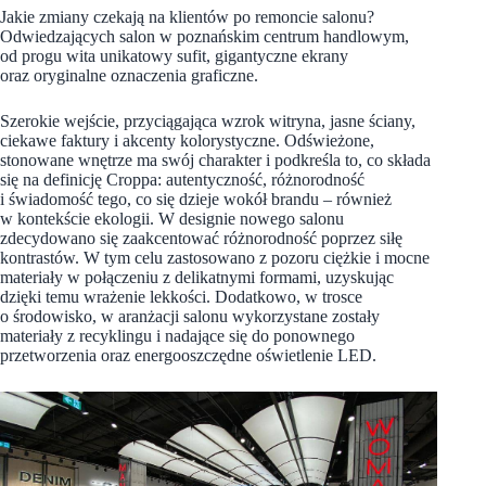
Jakie zmiany czekają na klientów po remoncie salonu?
Odwiedzających salon w poznańskim centrum handlowym,
od progu wita unikatowy sufit, gigantyczne ekrany
oraz oryginalne oznaczenia graficzne.
Szerokie wejście, przyciągająca wzrok witryna, jasne ściany,
ciekawe faktury i akcenty kolorystyczne. Odświeżone,
stonowane wnętrze ma swój charakter i podkreśla to, co składa
się na definicję Croppa: autentyczność, różnorodność
i świadomość tego, co się dzieje wokół brandu – również
w kontekście ekologii. W designie nowego salonu
zdecydowano się zaakcentować różnorodność poprzez siłę
kontrastów. W tym celu zastosowano z pozoru ciężkie i mocne
materiały w połączeniu z delikatnymi formami, uzyskując
dzięki temu wrażenie lekkości. Dodatkowo, w trosce
o środowisko, w aranżacji salonu wykorzystane zostały
materiały z recyklingu i nadające się do ponownego
przetworzenia oraz energooszczędne oświetlenie LED.