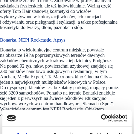
i barberskie znanych marek. Stosowane w profesjonalnych
zakładach fryzjerskich, ale też indywidualnie. Ważną część
oferty Toto Hair stanowią kosmetyki do włosów
wykorzystywane w koloryzacji włosów, ich kuracjach
i odżywianiu oraz pielęgnacji i stylizacji, a także profesjonalne
kosmetyki do twarzy, dłoni, paznokci i stóp.
Bonarka, NEPI Rockcastle, Apsys
Bonarka to wielofunkcyjne centrum miejskie, powstałe
na obszarze 19 ha poprzemysłowych terenów dawnych
zakładów chemicznych w krakowskiej dzielnicy Podgórze.
Na ponad 92 tys. mkw. powierzchni użytkowej znajduje się
230 punktów handlowo-usługowych i restauracji, w tym
Auchan, Media Expert, TK Maxx oraz kino Cinema City –
jeden z największych multipleksów kinowych w Polsce.
Do dyspozycji klientów jest bezpłatny parking, mogący pomie-
ścić 3200 samochodów. Ponadto na terenie Bonarki znajduje
się jeden z pierwszych na świecie ośrodków edukacyjno-
wychowawczych w centrum handlowym: „Siemacha Spot”.
Właścicielem centrum jest NEPI Rockcastle. Obiektem
zarządza firma Apsys.