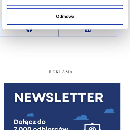
Odmowa
R E K L A M A