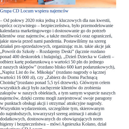
Grupa CD Locum wspiera najemców
– Od połowy 2020 roku jedną z kluczowych dla nas kwestii,
oprócz oczywistego – bezpieczeństwa, było przemodelowanie
kalendarza marketingowego i dostosowanie go do potrzeb
klientów oraz najemców, a także możliwości oraz ograniczeń,
jakie stawia przed nami pandemia. Postawiliśmy na szereg
działań pro-sprzedażowych, organizując m.in. takie akcje jak
„Powrót do Szkoły – Rozdajemy Deski” (łącznie rozdano
ponad 400 deskorolek i hulajnóg), „Dzień Dziecka w Galerii –
odbierz kartę podarunkową o wartości 50 pln do jednego
z naszych sklepów” (rozdano blisko 600 kart podarunkowych),
„Napisz List do św. Mikołaja” (rozdano nagrody o łącznej
wartości 16 000 zł), czy „Zabierz do Domu Pachnącą
Choinkę”(rozdano ponad 5,5 tyś drzewek). Głównym celem
wszystkich akcji było zachęcenie klientów do zrobienia
zakupów w naszych obiektach, a tym samym wsparcie naszych
najemców, dzięki czemu mogli zarejestrować swoje paragony
w punktach obsługi akcji i otrzymać atrakcyjne nagrody.
Wszystkim wydarzeniom, szczególnie tym, skierowanym
do najmłodszych, towarzyszył szereg animacji i atrakcji
dodatkowych, dostosowanych do obowiązujących norm
higieny i bezpieczeństwa – mówi Agnieszka Kolano, dział