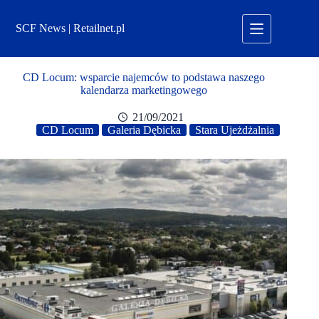
Przejdź
do
SCF News | Retailnet.pl
treści
CD Locum: wsparcie najemców to podstawa naszego
kalendarza marketingowego
21/09/2021
CD Locum
Galeria Dębicka
Stara Ujeżdżalnia