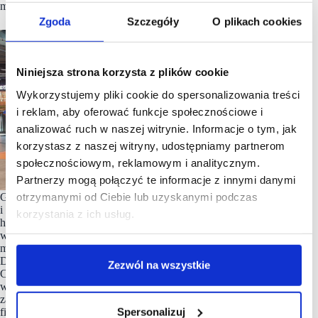
marketingu CD Locum.
Zgoda
Szczegóły
O plikach cookies
Niniejsza strona korzysta z plików cookie
Wykorzystujemy pliki cookie do spersonalizowania treści
i reklam, aby oferować funkcje społecznościowe i
analizować ruch w naszej witrynie. Informacje o tym, jak
korzystasz z naszej witryny, udostępniamy partnerom
społecznościowym, reklamowym i analitycznym.
Partnerzy mogą połączyć te informacje z innymi danymi
otrzymanymi od Ciebie lub uzyskanymi podczas
Grupa CD Locum jest firmą rodzinną, zajmującą się budową
i zarządzaniem nieruchomościami, głównie w sektorze
korzystania z ich usług.
handlowym. Spółka, obecna na rynku od przeszło 20 lat,
wybudowała ponad 130 tys. mkw. powierzchni handlowej,
m.in. w Dębicy, Bochni, Nowym Sączu oraz Jarosławiu.
Działając jako inwestor, deweloper i zarządca nieruchomości,
Zezwól na wszystkie
CD Locum zatrudnia kilkudziesięciu profesjonalistów
w dziedzinie nieruchomości – inżynierów budowlanych,
zarządców nieruchomości, a także ekspertów w dziedzinie
Spersonalizuj
finansów i księgowości.