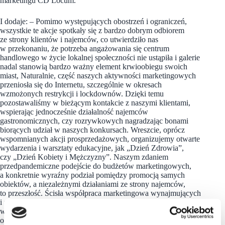
marketingu CD Locum.
I dodaje: – Pomimo występujących obostrzeń i ograniczeń,
wszystkie te akcje spotkały się z bardzo dobrym odbiorem
ze strony klientów i najemców, co utwierdziło nas
w przekonaniu, że potrzeba angażowania się centrum
handlowego w życie lokalnej społeczności nie ustąpiła i galerie
nadal stanowią bardzo ważny element krwioobiegu swoich
miast, Naturalnie, część naszych aktywności marketingowych
przeniosła się do Internetu, szczególnie w okresach
wzmożonych restrykcji i lockdownów. Dzięki temu
pozostawaliśmy w bieżącym kontakcie z naszymi klientami,
wspierając jednocześnie działalność najemców
gastronomicznych, czy rozrywkowych nagradzając bonami
biorących udział w naszych konkursach. Wreszcie, oprócz
wspomnianych akcji prosprzedażowych, organizujemy otwarte
wydarzenia i warsztaty edukacyjne, jak „Dzień Zdrowia”,
czy „Dzień Kobiety i Mężczyzny”. Naszym zdaniem
przedpandemiczne podejście do budżetów marketingowych,
a konkretnie wyraźny podział pomiędzy promocją samych
obiektów, a niezależnymi działaniami ze strony najemców,
to przeszłość. Ścisła współpraca marketingowa wynajmujących
i najemców jest obecnie kluczem do osiągnięcia sukcesu
w postaci skutecznej promocji oferty handlowej i usługowej
obiektów handlowych – mówi Agnieszka Kolano, dział