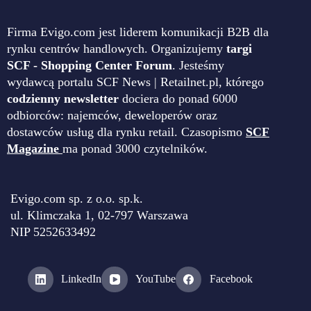
Firma Evigo.com jest liderem komunikacji B2B dla
rynku centrów handlowych. Organizujemy
targi
SCF - Shopping Center Forum
. Jesteśmy
wydawcą portalu SCF News | Retailnet.pl, którego
codzienny newsletter
dociera do ponad 6000
odbiorców: najemców, deweloperów oraz
dostawców usług dla rynku retail. Czasopismo
SCF
Magazine
ma ponad 3000 czytelników.
Evigo.com sp. z o.o. sp.k.
ul. Klimczaka 1, 02-797 Warszawa
NIP 5252633492
LinkedIn
YouTube
Facebook