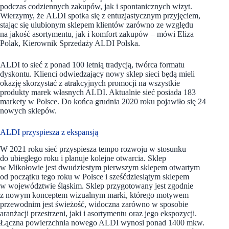
podczas codziennych zakupów, jak i spontanicznych wizyt.
Wierzymy, że ALDI spotka się z entuzjastycznym przyjęciem,
stając się ulubionym sklepem klientów zarówno ze względu
na jakość asortymentu, jak i komfort zakupów – mówi Eliza
Polak, Kierownik Sprzedaży ALDI Polska.
ALDI to sieć z ponad 100 letnią tradycją, twórca formatu
dyskontu. Klienci odwiedzający nowy sklep sieci będą mieli
okazję skorzystać z atrakcyjnych promocji na wszystkie
produkty marek własnych ALDI. Aktualnie sieć posiada 183
markety w Polsce. Do końca grudnia 2020 roku pojawiło się 24
nowych sklepów.
ALDI przyspiesza z ekspansją
W 2021 roku sieć przyspiesza tempo rozwoju w stosunku
do ubiegłego roku i planuje kolejne otwarcia. Sklep
w Mikołowie jest dwudziestym pierwszym sklepem otwartym
od początku tego roku w Polsce i sześćdziesiątym sklepem
w województwie śląskim. Sklep przygotowany jest zgodnie
z nowym konceptem wizualnym marki, którego motywem
przewodnim jest świeżość, widoczna zarówno w sposobie
aranżacji przestrzeni, jaki i asortymentu oraz jego ekspozycji.
Łączna powierzchnia nowego ALDI wynosi ponad 1400 mkw.