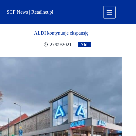
Przejdź
do
SCF News | Retailnet.pl
treści
ALDI kontynuuje ekspansję
27/09/2021
Aldi