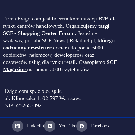
Firma Evigo.com jest liderem komunikacji B2B dla
rynku centrów handlowych. Organizujemy
targi
SCF - Shopping Center Forum
. Jesteśmy
wydawcą portalu SCF News | Retailnet.pl, którego
codzienny newsletter
dociera do ponad 6000
odbiorców: najemców, deweloperów oraz
dostawców usług dla rynku retail. Czasopismo
SCF
Magazine
ma ponad 3000 czytelników.
Evigo.com sp. z o.o. sp.k.
ul. Klimczaka 1, 02-797 Warszawa
NIP 5252633492
LinkedIn
YouTube
Facebook