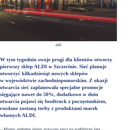
aldi
W tym tygodniu swoje progi dla klientów otworzy
pierwszy sklep ALDI w Szczecinie. Sieć planuje
otworzyć kilkadziesiąt nowych sklepów
w województwie zachodniopomorskim. Z okazji
otwarcia sieć zaplanowała specjalne promocje
sięgające nawet do 50%, dodatkowo w dniu
otwarcia pojawi się foodtruck z poczęstunkiem,
rozdane zostaną torby z produktami marek
własnych ALDI.
– Mamy ambitne plany rozwoju sieci na najbliższe lata,