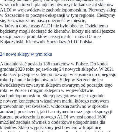
w ramach których planujemy otworzyć kilkadziesiąt sklepów
ALDI w województwie zachodniopomorskim. Pierwszy sklep
w Szczecinie to początek ekspansji w tym regionie. Cieszymy
się, że zaznaczamy naszą obecność w mieście,
w którym dotychczas ALDI nie było obecne. Dzięki temu
będziemy mogli docierać do klientów, którzy nie mieli jeszcze
okazji poznać produktów naszej marki– mówi Dariusz
Kujaczyński, Kierownik Sprzedaży ALDI Polska.
24 nowe sklepy w tym roku
Aktualnie sieć posiada 186 marketów w Polsce. Do końca
grudnia 2020 roku pojawiło się 24 nowych sklepów. W 2021
roku sieć przyspiesza tempo rozwoju w stosunku do ubiegłego
roku i planuje kolejne otwarcia. Sklep w Szczecinie jest
dwudziestym czwartym sklepem otwartym od początku tego
roku w Polsce i drugim sklepem w województwie
zachodniopomorskim. Sklep przygotowany jest zgodnie
z nowym konceptem wizualnym marki, którego motywem
przewodnim jest świeżość, widoczna zarówno w sposobie
aranżacji przestrzeni, jaki i asortymentu oraz jego ekspozycji.
Łączna powierzchnia nowego ALDI wynosi ponad 1600
m2.Sieć zadbała również o dodatkowe udogodnienia dla
klientów. Sklep wyposażony jest bowiem w krajalnicę