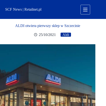
Przejdź
do
SCF News | Retailnet.pl
treści
ALDI otwiera pierwszy sklep w Szczecinie
25/10/2021
Aldi