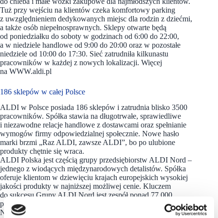
do chleba i małe wózki zakupowe dla najmłodszych klientów.
Tuż przy wejściu na klientów czeka komfortowy parking
z uwzględnieniem dedykowanych miejsc dla rodzin z dziećmi,
a także osób niepełnosprawnych. Sklepy otwarte będą
od poniedziałku do soboty w godzinach od 6:00 do 22:00,
a w niedziele handlowe od 9:00 do 20:00 oraz w pozostałe
niedziele od 10:00 do 17:30. Sieć zatrudniła kilkunastu
pracowników w każdej z nowych lokalizacji. Więcej
na WWW.aldi.pl
186 sklepów w całej Polsce
ALDI w Polsce posiada 186 sklepów i zatrudnia blisko 3500
pracowników. Spółka stawia na długotrwałe, sprawiedliwe
i niezawodne relacje handlowe z dostawcami oraz spełnianie
wymogów firmy odpowiedzialnej społecznie. Nowe hasło
marki brzmi „Raz ALDI, zawsze ALDI”, bo po ulubione
produkty chętnie się wraca.
ALDI Polska jest częścią grupy przedsiębiorstw ALDI Nord –
jednego z wiodących międzynarodowych detalistów. Spółka
oferuje klientom w dziewięciu krajach europejskich wysokiej
jakości produkty w najniższej możliwej cenie. Kluczem
do sukcesu Grupy ALDI Nord jest zespół ponad 77 000
pracowników zatrudnionych w Belgii, Danii, Francji,
Niemczech, Luksemburgu, Niderlandach, Polsce, Portugalii