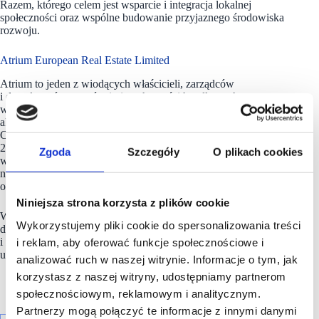
Razem, którego celem jest wsparcie i integracja lokalnej
społeczności oraz wspólne budowanie przyjaznego środowiska
rozwoju.
Atrium European Real Estate Limited
Atrium to jeden z wiodących właścicieli, zarządców
i deweloperów centrów i nieruchomości handlowych
w Europie Środkowej. W portfolio Grupy znajduje się 26
aktywów zlokalizowanych w czterech krajach: Polsce,
Czechach, Słowacji oraz w Rosji, o łącznej wartości rynkowej
2,5 mld euro i całkowitej powierzchni najmu brutto (GLA)
Zgoda
Szczegóły
O plikach cookies
wynoszącej ponad 809 000 mkw. Spółka jest notowana
na giełdzie w Wiedniu oraz Euronext Amsterdam, gdzie
oznaczona jest symbolem ATRS.
Niniejsza strona korzysta z plików cookie
W styczniu 2020 r. Atrium ogłosiło nową strategię
Wykorzystujemy pliki cookie do spersonalizowania treści
dywersyfikacji swojego portfela poprzez inwestowanie
i zarządzanie mieszkaniami na wynajem, ze szczególnym
i reklam, aby oferować funkcje społecznościowe i
uwzględnieniem Warszawy.
analizować ruch w naszej witrynie. Informacje o tym, jak
korzystasz z naszej witryny, udostępniamy partnerom
społecznościowym, reklamowym i analitycznym.
Partnerzy mogą połączyć te informacje z innymi danymi