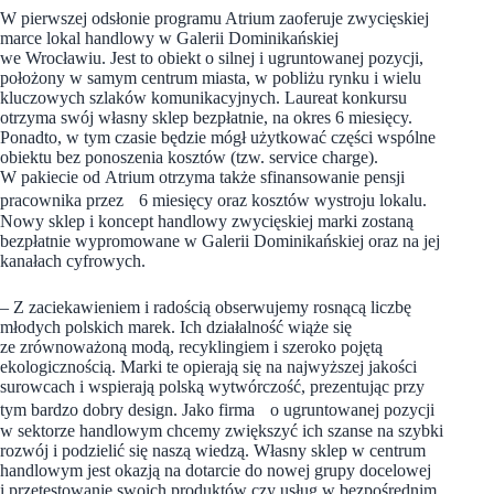
W pierwszej odsłonie programu Atrium zaoferuje zwycięskiej
marce lokal handlowy w Galerii Dominikańskiej
we Wrocławiu. Jest to obiekt o silnej i ugruntowanej pozycji,
położony w samym centrum miasta, w pobliżu rynku i wielu
kluczowych szlaków komunikacyjnych. Laureat konkursu
otrzyma swój własny sklep bezpłatnie, na okres 6 miesięcy.
Ponadto, w tym czasie będzie mógł użytkować części wspólne
obiektu bez ponoszenia kosztów (tzw. service charge).
W pakiecie od Atrium otrzyma także sfinansowanie pensji
pracownika przez 6 miesięcy oraz kosztów wystroju lokalu.
Nowy sklep i koncept handlowy zwycięskiej marki zostaną
bezpłatnie wypromowane w Galerii Dominikańskiej oraz na jej
kanałach cyfrowych.
– Z zaciekawieniem i radością obserwujemy rosnącą liczbę
młodych polskich marek. Ich działalność wiąże się
ze zrównoważoną modą, recyklingiem i szeroko pojętą
ekologicznością. Marki te opierają się na najwyższej jakości
surowcach i wspierają polską wytwórczość, prezentując przy
tym bardzo dobry design. Jako firma o ugruntowanej pozycji
w sektorze handlowym chcemy zwiększyć ich szanse na szybki
rozwój i podzielić się naszą wiedzą. Własny sklep w centrum
handlowym jest okazją na dotarcie do nowej grupy docelowej
i przetestowanie swoich produktów czy usług w bezpośrednim