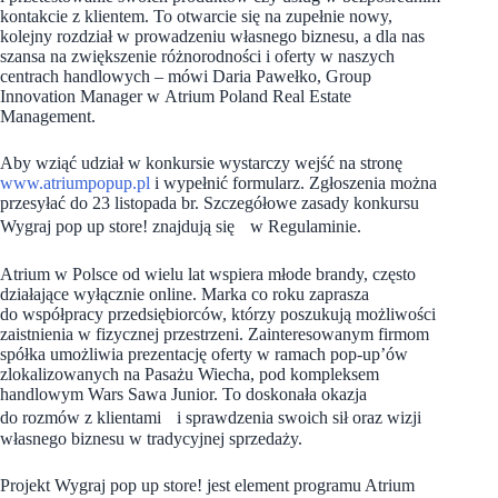
kontakcie z klientem. To otwarcie się na zupełnie nowy,
kolejny rozdział w prowadzeniu własnego biznesu, a dla nas
szansa na zwiększenie różnorodności i oferty w naszych
centrach handlowych – mówi Daria Pawełko, Group
Innovation Manager w Atrium Poland Real Estate
Management.
Aby wziąć udział w konkursie wystarczy wejść na stronę
www.atriumpopup.pl
i wypełnić formularz. Zgłoszenia można
przesyłać do 23 listopada br. Szczegółowe zasady konkursu
Wygraj pop up store! znajdują się w Regulaminie.
Atrium w Polsce od wielu lat wspiera młode brandy, często
działające wyłącznie online. Marka co roku zaprasza
do współpracy przedsiębiorców, którzy poszukują możliwości
zaistnienia w fizycznej przestrzeni. Zainteresowanym firmom
spółka umożliwia prezentację oferty w ramach pop-up’ów
zlokalizowanych na Pasażu Wiecha, pod kompleksem
handlowym Wars Sawa Junior. To doskonała okazja
do rozmów z klientami i sprawdzenia swoich sił oraz wizji
własnego biznesu w tradycyjnej sprzedaży.
Projekt Wygraj pop up store! jest element programu Atrium