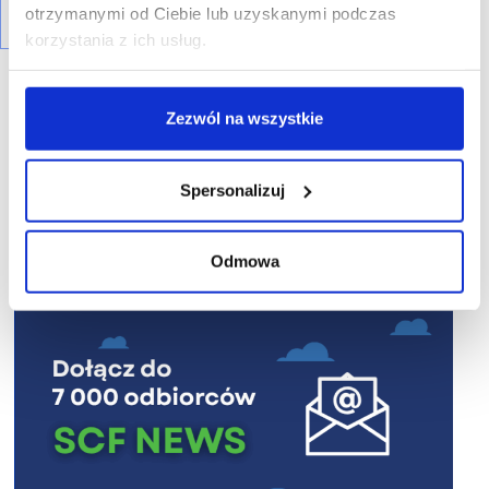
otrzymanymi od Ciebie lub uzyskanymi podczas
korzystania z ich usług.
Zezwól na wszystkie
R E K L A M A
Spersonalizuj
Odmowa