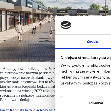
Zgoda
Niniejsza strona korzysta z
Pasaż Kępi
Wykorzystujemy pliki cookie 
– Atrakcyjność lokalizacji Pasażu Kępińskiego oraz pozyskanie tak 
ruch w naszej witrynie. Inf
zainteresowanie naszym parkiem handlowym wśród najemców – mówi
reklamowym i analitycznym. 
przyspieszyć nasze działania i wykorzystać istniejące pozwolenie na 
oczekiwania najemców. Jest to również skorelowane z rozpoczętą bud
uzyskanymi podczas korzysta
którym Pasaż Kępiński będzie miał zapewnioną komunikację z główny
wykonana na wiosnę 2022 roku i w tym czasie rozpoczniemy roboty
specjalnie na potrzeby mieszkańców wybudujemy fragment drogi gmin
Baranowa – dodaje.
Odmowa
Pasaż Kępiński będzie gotowy w 2023 roku