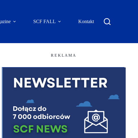
azine
SCF FALL
Kontakt
R E K L A M A