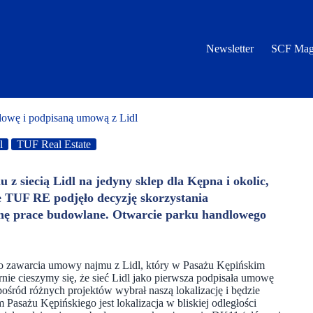
Newsletter
SCF Mag
dowę i podpisaną umową z Lidl
l
TUF Real Estate
 siecią Lidl na jedyny sklep dla Kępna i okolic,
e TUF RE podjęło decyzję skorzystania
osnę prace budowlane. Otwarcie parku handlowego
o zawarcia umowy najmu z Lidl, który w Pasażu Kępińskim
nie cieszymy się, że sieć Lidl jako pierwsza podpisała umowę
śród różnych projektów wybrał naszą lokalizację i będzie
Pasażu Kępińskiego jest lokalizacja w bliskiej odległości