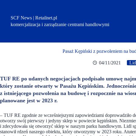
Przejdź
do
treści
SCF News | Retailnet.pl
komercjalizacja i zarządzanie centrami handlowymi
Pasaż Kępiński z pozwoleniem na bu
04/11/2021
Lid
TUF RE po udanych negocjacjach podpisało umowę najmu z
który zostanie otwarty w Pasażu Kępińskim. Jednocześni
z istniejącego pozwolenia na budowę i rozpocznie na wi
planowane jest w 2023 r.
– TUF RE zgodnie ze wcześniejszymi zapowiedziami doprowadziło d
otworzy swój pierwszy i jedyny sklep w powiecie kępińskim. Niezmier
i zdecydowała się otworzyć sklep w naszym parku handlowym. Lidl spo
stanowił rdzeń naszego obiektu, który otworzymy w 2023 roku. Atutem 