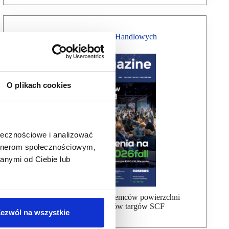
Magazyn Centrów Handlowych
O plikach cookies
ołecznościowe i analizować
artnerom społecznościowym,
anymi od Ciebie lub
Bezpłatna wysyłka dla najemców powierzchni
handlowej, uczestników targów SCF
ezwól na wszystkie