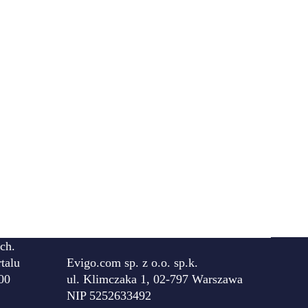
ch.
talu
Evigo.com sp. z o.o. sp.k.
00
ul. Klimczaka 1, 02-797 Warszawa
NIP 5252633492