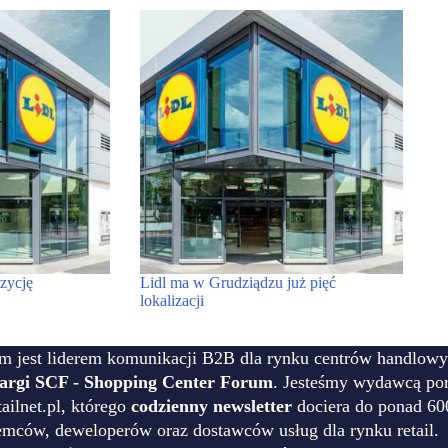
zycję
Lidl ma w Grudziądzu już pięć
lokalizacji
m jest liderem komunikacji B2B dla rynku centrów handlowy
targi SCF - Shopping Center Forum
. Jesteśmy wydawcą por
ilnet.pl, którego
codzienny newsletter
dociera do ponad 60
emców, deweloperów oraz dostawców usług dla rynku retail.