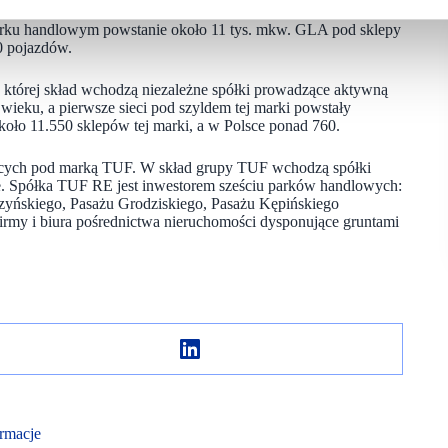
arku handlowym powstanie około 11 tys. mkw. GLA pod sklepy
0 pojazdów.
w której skład wchodzą niezależne spółki prowadzące aktywną
XX wieku, a pierwsze sieci pod szyldem tej marki powstały
oło 11.550 sklepów tej marki, a w Polsce ponad 760.
jących pod marką TUF. W skład grupy TUF wchodzą spółki
czne. Spółka TUF RE jest inwestorem sześciu parków handlowych:
yńskiego, Pasażu Grodziskiego, Pasażu Kępińskiego
rmy i biura pośrednictwa nieruchomości dysponujące gruntami
rmacje