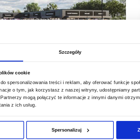
Szczegóły
 plików cookie
ński
do spersonalizowania treści i reklam, aby oferować funkcje sp
znaczącego operatora spożywczego, spowodowało bardzo duże
ormacje o tym, jak korzystasz z naszej witryny, udostępniamy p
 Fabian Eryk Barbarowicz . Zdecydowaliśmy zatem
Partnerzy mogą połączyć te informacje z innymi danymi otrzym
budowę poprzedniego inwestora, żeby szybciej spełnić
ową skrzyżowania i przebudową drogi krajowej, dzięki
nia z ich usług.
mi arteriami drogowymi. Inwestycja drogowa zostanie
 budowlane związane z budową parku handlowego. Ponadto
nej wraz z mostem, które zostaną połączone z obwodnicą
Spersonalizuj
Z