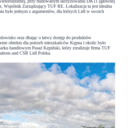
 wielorodzinnej, przy budowanym skrzyżowaniu DK11 (głównej
 Wspólnik Zarządzający TUF RE. Lokalizacja ta jest idealna
nia było jednym z argumentów, dla których Lidl w swoich
rodowisko oraz dbając o łatwy dostęp do produktów
enie obiektu dla potrzeb mieszkańców Kępna i okolic było
 parku handlowym Pasaż Kępiński, który zrealizuje firma TUF
tions and CSR Lidl Polska.