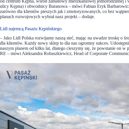
od centrum Kępna, wśród zabudowy mieszkaniowej jednorodzinnej i
ulicy Kępna) i obwodnicy Baranowa – mówi Fabian Eryk Barbarowicz,
zarówno dla klientów pieszych jak i zmotoryzowanych, co bez wątpie
planach rozwojowych wybrał nasz projekt – dodaje.
Lidl najemcą Pasażu Kępińskiego
– Jako Lidl Polska rozwijamy naszą sieć, mając na uwadze troskę o ś
dla klientów. Każdy nowy sklep to dla nas ogromny sukces. Udostępni
naszym planem od kilku lat, dlatego cieszymy się, że powstanie on w
RE – mówi Aleksandra Robaszkiewicz, Head of Corporate Communica