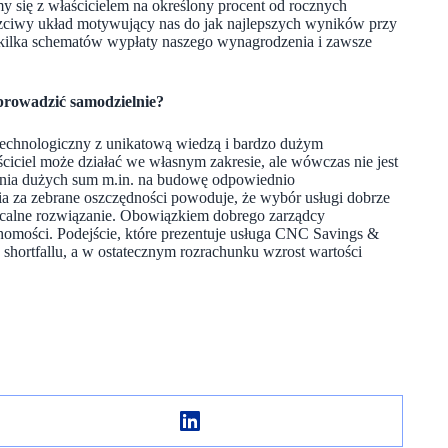
y się z właścicielem na określony procent od rocznych
zciwy układ motywujący nas do jak najlepszych wyników przy
y kilka schematów wypłaty naszego wynagrodzenia i zawsze
eprowadzić samodzielnie?
technologiczny z unikatową wiedzą i bardzo dużym
iciel może działać we własnym zakresie, ale wówczas nie jest
dania dużych sum m.in. na budowę odpowiednio
a za zebrane oszczędności powoduje, że wybór usługi dobrze
płacalne rozwiązanie. Obowiązkiem dobrego zarządcy
homości. Podejście, które prezentuje usługa CNC Savings &
ę shortfallu, a w ostatecznym rozrachunku wzrost wartości