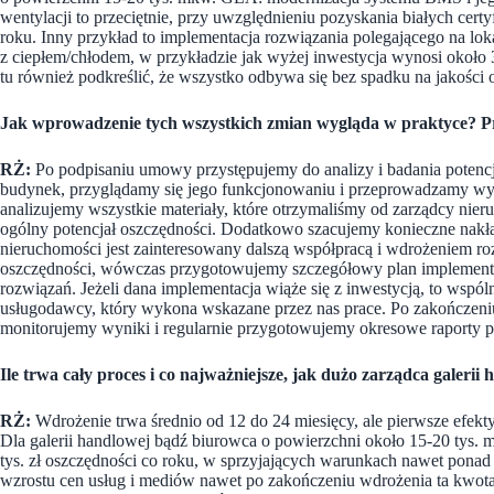
wentylacji to przeciętnie, przy uwzględnieniu pozyskania białych certyf
roku. Inny przykład to implementacja rozwiązania polegającego na loka
z ciepłem/chłodem, w przykładzie jak wyżej inwestycja wynosi około 3 
tu również podkreślić, że wszystko odbywa się bez spadku na jakości o
Jak wprowadzenie tych wszystkich zmian wygląda w praktyce? Pr
RŻ:
Po podpisaniu umowy przystępujemy do analizy i badania poten
budynek, przyglądamy się jego funkcjonowaniu i przeprowadzamy wyw
analizujemy wszystkie materiały, które otrzymaliśmy od zarządcy nie
ogólny potencjał oszczędności. Dodatkowo szacujemy konieczne nakłady
nieruchomości jest zainteresowany dalszą współpracą i wdrożeniem r
oszczędności, wówczas przygotowujemy szczegółowy plan implementa
rozwiązań. Jeżeli dana implementacja wiąże się z inwestycją, to wsp
usługodawcy, który wykona wskazane przez nas prace. Po zakończeni
monitorujemy wyniki i regularnie przygotowujemy okresowe raporty p
Ile trwa cały proces i co najważniejsze, jak dużo zarządca galeri
RŻ:
Wdrożenie trwa średnio od 12 do 24 miesięcy, ale pierwsze efekty
Dla galerii handlowej bądź biurowca o powierzchni około 15-20 tys
tys. zł oszczędności co roku, w sprzyjających warunkach nawet ponad 
wzrostu cen usług i mediów nawet po zakończeniu wdrożenia ta kwota s