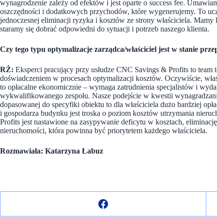
wynagrodzenie zależy od efektów i jest oparte o success fee. Umawiam
oszczędności i dodatkowych przychodów, które wygenerujemy. To uc
jednoczesnej eliminacji ryzyka i kosztów ze strony właściciela. Mam
staramy się dobrać odpowiedni do sytuacji i potrzeb naszego klienta.
Czy tego typu optymalizacje zarządca/właściciel jest w stanie prz
RŻ:
Eksperci pracujący przy usłudze CNC Savings & Profits to team 
doświadczeniem w procesach optymalizacji kosztów. Oczywiście, właśc
to opłacalne ekonomicznie – wymaga zatrudnienia specjalistów i wy
wykwalifikowanego zespołu. Nasze podejście w kwestii wynagradzani
dopasowanej do specyfiki obiektu to dla właściciela dużo bardziej o
i gospodarza budynku jest troska o poziom kosztów utrzymania nieruc
Profits jest nastawione na zasypywanie deficytu w kosztach, eliminacj
nieruchomości, która powinna być priorytetem każdego właściciela.
Rozmawiała: Katarzyna Łabuz