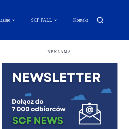
azine
SCF FALL
Kontakt
R E K L A M A