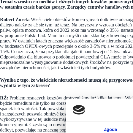
Temat wzrostu cen mediów i różnych innych kosztów ponoszonych p
w ostatnim czasie bardzo gorący. Zarządcy centrów handlowych 
Robert Żurek:
Właściciele obiektów komercyjnych dotkliwie odczują 
dlatego należy zająć się tym już teraz. Na przyczyny wzrostu obciążeń
paliw, opłata mocowa, która od 2022 roku ma wzrosnąć o 35%, narasta
w programie Polski Ład. Mam tu na myśli m.in. składkę zdrowotną czy
pracy. W ostatnich latach znaczna większość zarządców nieruchomoś
w budżetach OPEX-owych przeciętnie o około 3-5% r/r, a w roku 2022 
15%. Co oznacza, że na przykład dla galerii handlowej o 15 tys. mkw
Odpowiednio dla biurowca o podobniej powierzchni GLA może to być 
nieprzenoszalne wyasygnowanie dodatkowych środków na pokrycie ty
zarządców nieruchomości, jak i właścicieli tych budynków.
Wynika z tego, że właściciele nieruchomości muszą się przygotow
wydatki w tym zakresie?
RŻ:
Problem rosnących kosztów dostrzegliśmy już kilka lat temu. Wiel
będzie remedium nie tylko na coraz wyższe koszty utrzymania budynk
spadek ich wartości. Tak powstała usługa CNC Savings & Profits, któ
i zarządczych pozwala obniżyć koszty eksploatacyjne, zredukować def
wykorzystywane w tej usłudze mają różny stopień zaawansowania i d
komercyjnymi. Często są to nowoczesne, proekologiczne rozwiązania, 
Zgoda
deficyt, pozwalając na znaczną poprawę cash flow projektu. Dodat