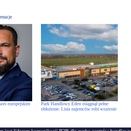
rmacje
rs europejskim
Park Handlowy Eden osiągnął pełne
obłożenie. Lista najemców robi wrażenie
m jest liderem komunikacji B2B dla rynku centrów handlowy