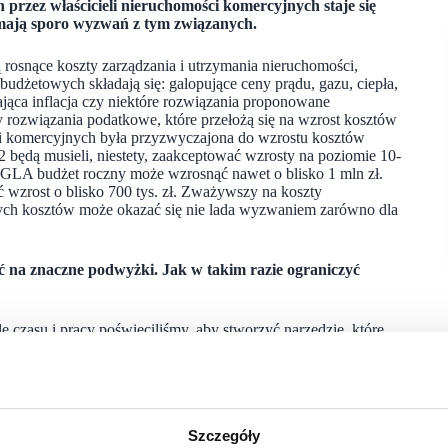
rzez właścicieli nieruchomości komercyjnych staje się
mają sporo wyzwań z tym związanych.
rosnące koszty zarządzania i utrzymania nieruchomości,
 budżetowych składają się: galopujące ceny prądu, gazu, ciepła,
jąca inflacja czy niektóre rozwiązania proponowane
 rozwiązania podatkowe, które przełożą się na wzrost kosztów
ci komercyjnych była przyzwyczajona do wzrostu kosztów
będą musieli, niestety, zaakceptować wzrosty na poziomie 10-
. GLA budżet roczny może wzrosnąć nawet o blisko 1 mln zł.
wzrost o blisko 700 tys. zł. Zważywszy na koszty
ch kosztów może okazać się nie lada wyzwaniem zarówno dla
ać na znaczne podwyżki. Jak w takim razie ograniczyć
e czasu i pracy poświęciliśmy, aby stworzyć narzędzie, które
ów komercyjnych, ale również na coraz bardziej widoczny
ra poprzez implementację szeregu rozwiązań technologicznych
icyt budżetowy i podnieść wartość obiektu. Rozwiązania
otyczą różnych poziomów zarządzania obiektami
których implementacja znacznie ogranicza koszty, eliminuje
Szczegóły
kowo, część implementowanych rozwiązań w ramach usługi CNC