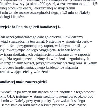
ikatów, inwestycja około 200 tys. zł, a czas zwrotu to około 1,5
lnej produkcji energii elektrycznej w skojarzeniu
mln zł, ale roczne oszczędności sięgają 1,3 mln zł. Należy
bsługi klientów.
zyjeżdża Pan do galerii handlowej i…
cjału oszczędnościowego danego obiektu. Odwiedzamy
iad z zarządcą na ten temat. Następnie w gronie ekspertów
ruchomości i przygotowujemy raport, w którym określamy
 inwestycyjne do jego osiągnięcia. Jeśli właściciel
ozwiązań skutkujących osiągnieciem wskazanych w raporcie
cji. Następnie przechodzimy do wdrożenia uzgodnionych
ólnie uzgadniamy budżet, przygotowujemy przetarg oraz szukamy
u procesu implementacyjnego każdego rozwiązania
rzedstawiające efekty wdrożenia.
i handlowej może zaoszczędzić?
 widać już po trzech miesiącach od uruchomienia tego procesu.
. mkw. GLA jesteśmy w stanie średnio wygenerować około 500
1 mln zł. Należy przy tym pamiętać, że wskutek stałego
amoistnie co roku rośnie o kilka procent. Z kolei nasze