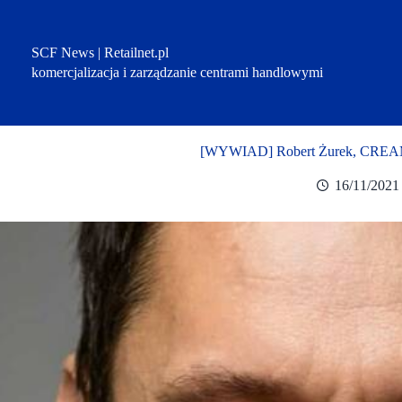
Przejdź
do
treści
SCF News | Retailnet.pl
komercjalizacja i zarządzanie centrami handlowymi
[WYWIAD] Robert Żurek, CREAM:
16/11/2021