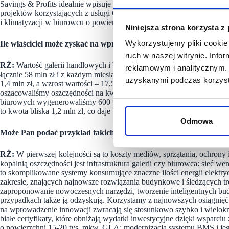
Savings & Profits idealnie wpisuje się w strategie ESG oraz jest wa
projektów korzystających z usługi CNC wykazał, że oszczędność emisj
i klimatyzacji w biurowcu o powierzchni około 18 tys. mkw. może prz
Niniejsza strona korzysta z
Wykorzystujemy pliki cookie 
Ile właściciel może zyskać na wprowadzeniu usługi CNC Savings &
ruch w naszej witrynie. Inf
RŻ:
Wartość galerii handlowych i biurowców, w których dotychczas 
reklamowym i analitycznym. 
łącznie 58 mln zł i z każdym miesiącem się powiększa. W jednym z c
uzyskanymi podczas korzysta
1,4 mln zł, a wzrost wartości – 17,5 mln zł. W obiekcie handlowym 
oszacowaliśmy oszczędności na kwotę 1 mln zł, a wzrost wartości na
biurowych wygenerowaliśmy 600 tys. zł oszczędności, co przekłada się
to kwota bliska 1,2 mln zł, co daje wzrost jego wartości o 15 mln zł.
Odmowa
Może Pan podać przykład takich obszarów w galerii handlowej, w
RŻ:
W pierwszej kolejności są to koszty mediów, sprzątania, ochrony 
kopalnią oszczędności jest infrastruktura galerii czy biurowca: sieć we
to skomplikowane systemy konsumujące znaczne ilości energii elektryc
zakresie, znających najnowsze rozwiązania budynkowe i śledzących t
zaproponowanie nowoczesnych narzędzi, tworzenie inteligentnych bud
przypadkach także ją odzyskują. Korzystamy z najnowszych osiągnięć
na wprowadzenie innowacji zwracają się stosunkowo szybko i wielok
białe certyfikaty, które obniżają wydatki inwestycyjne dzięki wsparc
o powierzchni 15-20 tys. mkw. GLA: modernizacja systemu BMS i je