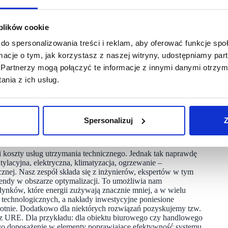
żnym elementem procesów proekologicznych. Nasz monitoring
i C02 w wyniku modernizacji instalacji wentylacji
ekroczyć poziom nawet 300 ton rocznie.
 plików cookie
do spersonalizowania treści i reklam, aby oferować funkcje sp
 Profits?
ormacje o tym, jak korzystasz z naszej witryny, udostępniamy p
wprowadziliśmy usługę CNC Savings & Profits wyniosła
Partnerzy mogą połączyć te informacje z innymi danymi otrzym
entrów handlowych na Dolnym Śląsku oszczędności sięgnęły
nia z ich usług.
w Czechach, w którym wdrażamy obecnie nasze rozwiązania,
 12,5 mln zł. Z kolei w jednym z warszawskich budynków
 na wzrost wartości na poziomie 7,5 mln zł. Na innym jest
Spersonalizuj
Z
 których można zaoszczędzić najwięcej i w szybki sposób?
i koszty usług utrzymania technicznego. Jednak tak naprawdę
ntylacyjna, elektryczna, klimatyzacja, ogrzewanie –
znej. Nasz zespół składa się z inżynierów, ekspertów w tym
rendy w obszarze optymalizacji. To umożliwia nam
ynków, które energii zużywają znacznie mniej, a w wielu
 technologicznych, a nakłady inwestycyjne poniesione
rotnie. Dodatkowo dla niektórych rozwiązań pozyskujemy tzw.
iu z URE. Dla przykładu: dla obiektu biurowego czy handlowego
go doposażenie w elementy poprawiające efektywność systemu