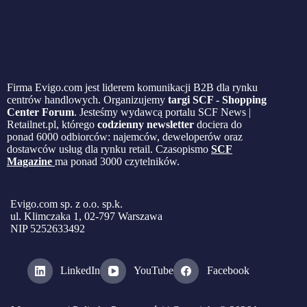
Firma Evigo.com jest liderem komunikacji B2B dla rynku
centrów handlowych. Organizujemy
targi SCF - Shopping
Center Forum
. Jesteśmy wydawcą portalu SCF News |
Retailnet.pl, którego
codzienny newsletter
dociera do
ponad 6000 odbiorców: najemców, deweloperów oraz
dostawców usług dla rynku retail. Czasopismo
SCF
Magazine
ma ponad 3000 czytelników.
Evigo.com sp. z o.o. sp.k.
ul. Klimczaka 1, 02-797 Warszawa
NIP 5252633492
LinkedIn
YouTube
Facebook