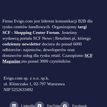
Firma Evigo.com jest liderem komunikacji B2B dla
rynku centrów handlowych. Organizujemy
targi
SCF - Shopping Center Forum
. Jesteśmy
wydawcą portalu SCF News | Retailnet.pl, którego
codzienny newsletter
dociera do ponad 6000
odbiorców: najemców, deweloperów oraz
dostawców usług dla rynku retail. Czasopismo
SCF
Magazine
ma ponad 3000 czytelników.
Evigo.com sp. z o.o. sp.k.
ul. Klimczaka 1, 02-797 Warszawa
NIP 5252633492
LinkedIn
YouTube
Facebook