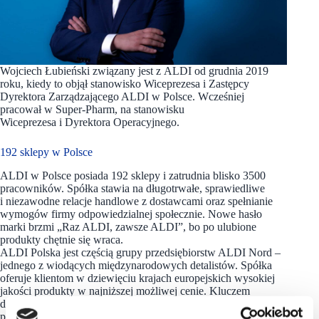
Wojciech Łubieński związany jest z ALDI od grudnia 2019
roku, kiedy to objął stanowisko Wiceprezesa i Zastępcy
Dyrektora Zarządzającego ALDI w Polsce. Wcześniej
pracował w Super-Pharm, na stanowisku
Wiceprezesa i Dyrektora Operacyjnego.
192 sklepy w Polsce
ALDI w Polsce posiada 192 sklepy i zatrudnia blisko 3500
pracowników. Spółka stawia na długotrwałe, sprawiedliwe
i niezawodne relacje handlowe z dostawcami oraz spełnianie
wymogów firmy odpowiedzialnej społecznie. Nowe hasło
marki brzmi „Raz ALDI, zawsze ALDI”, bo po ulubione
produkty chętnie się wraca.
ALDI Polska jest częścią grupy przedsiębiorstw ALDI Nord –
jednego z wiodących międzynarodowych detalistów. Spółka
oferuje klientom w dziewięciu krajach europejskich wysokiej
jakości produkty w najniższej możliwej cenie. Kluczem
do sukcesu Grupy ALDI Nord jest zespół ponad 77 000
pracowników zatrudnionych w Belgii, Danii, Francji,