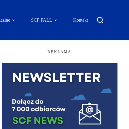
azine
SCF FALL
Kontakt
R E K L A M A