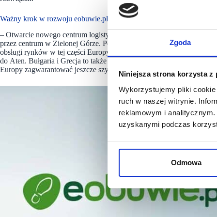
Ważny krok w rozwoju eobuwie.pl.
– Otwarcie nowego centrum logistycznego to ważny krok w rozwoju eo
Zgoda
przez centrum w Zielonej Górze. Powstanie przestrzeni dystrybucyjno-
obsługi rynków w tej części Europy. Dodatkowym atutem wybranej przez
do Aten. Bułgaria i Grecja to także kluczowe dla nas regiony. Zależy n
Europy zagwarantować jeszcze szybsze dostawy – mówi Damian Zapłat
Niniejsza strona korzysta z
Wykorzystujemy pliki cookie 
ruch w naszej witrynie. Inf
reklamowym i analitycznym. 
uzyskanymi podczas korzysta
Odmowa