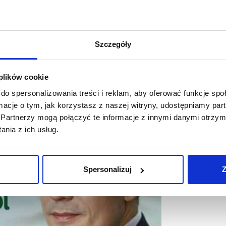
buwie.pl. Do tej pory wszystkie rynki były obsługiwane
Szczegóły
logistycznej w Rumunii jeszcze bardziej usprawni procesy
 nas lokalizacji jest komfortowy dojazd do Sofii i dalej
am na tym, aby coraz większej liczbie klientów z tej części
a, prezes zarządu eobuwie.pl S.A.
 plików cookie
do spersonalizowania treści i reklam, aby oferować funkcje sp
ormacje o tym, jak korzystasz z naszej witryny, udostępniamy p
Partnerzy mogą połączyć te informacje z innymi danymi otrzym
nia z ich usług.
Spersonalizuj
Z