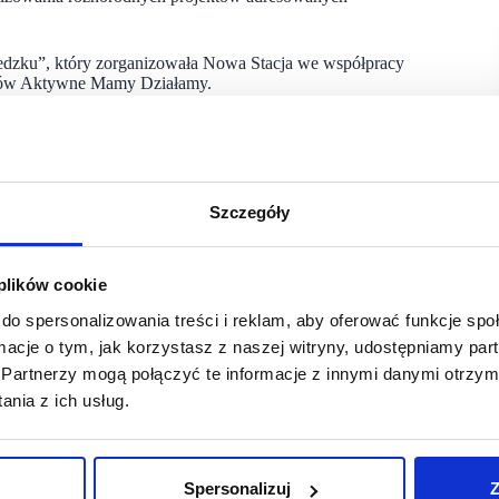
siedzku”, który zorganizowała Nowa Stacja we współpracy
tatów Aktywne Mamy Działamy.
się układa. My udostępniamy im wnętrza, infrastrukturę
ierać ze swoimi pomysłami do szerszego grona odbiorców. Dzięki
turalno- edukacyjno-sportowe, zachęcając klientów
Szczegóły
k Zarządu firmy ECC Real Estate, zarządcy Nowej Stacji.
am umacniać pozycję w regionie, budować silne więzi
 plików cookie
 sąsiedzku jest tego najlepszym przykładem – dodaje
do spersonalizowania treści i reklam, aby oferować funkcje sp
ormacje o tym, jak korzystasz z naszej witryny, udostępniamy p
oduktów regionalnych. Wzięło w nim udział ponad 80 twórców,
Partnerzy mogą połączyć te informacje z innymi danymi otrzym
ne regionalne smakołyki. Przygotowano również charytatywny
any Pruszkowskiemu Stowarzyszeniu na Rzecz Zwierząt.
nia z ich usług.
NieidealnąAnnę oraz koncert kolęd w wykonaniu wokalistki
e wspólnym śpiewaniem. Na gości czekały śpiewniki
Spersonalizuj
Z