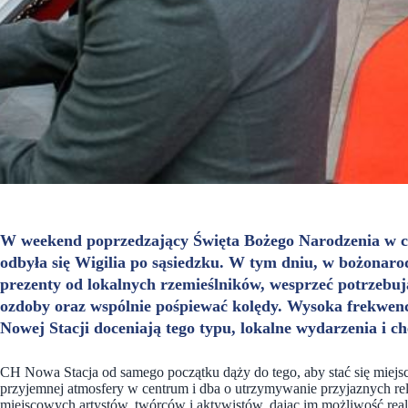
W weekend poprzedzający Święta Bożego Narodzenia w
odbyła się Wigilia po sąsiedzku. W tym dniu, w bożonaro
prezenty od lokalnych rzemieślników, wesprzeć potrzebuj
ozdoby oraz wspólnie pośpiewać kolędy. Wysoka frekwencja
Nowej Stacji doceniają tego typu, lokalne wydarzenia i ch
CH Nowa Stacja od samego początku dąży do tego, aby stać się miejsc
przyjemnej atmosfery w centrum i dba o utrzymywanie przyjaznych rela
miejscowych artystów, twórców i aktywistów, dając im możliwość re