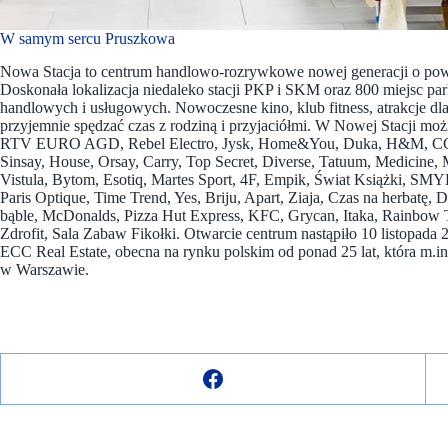
W samym sercu Pruszkowa
Nowa Stacja to centrum handlowo-rozrywkowe nowej generacji o pow
Doskonała lokalizacja niedaleko stacji PKP i SKM oraz 800 miejsc p
handlowych i usługowych. Nowoczesne kino, klub fitness, atrakcje dla
przyjemnie spędzać czas z rodziną i przyjaciółmi. W Nowej Stacji moż
RTV EURO AGD, Rebel Electro, Jysk, Home&You, Duka, H&M, CCC, 
Sinsay, House, Orsay, Carry, Top Secret, Diverse, Tatuum, Medicine,
Vistula, Bytom, Esotiq, Martes Sport, 4F, Empik, Świat Książki, SMY
Paris Optique, Time Trend, Yes, Briju, Apart, Ziaja, Czas na herbatę, D
bąble, McDonalds, Pizza Hut Express, KFC, Grycan, Itaka, Rainbow To
Zdrofit, Sala Zabaw Fikołki. Otwarcie centrum nastąpiło 10 listopad
ECC Real Estate, obecna na rynku polskim od ponad 25 lat, która m
w Warszawie.