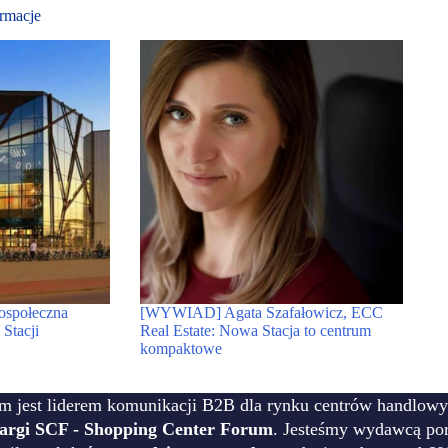
rmacje
rospołeczna
[WYWIAD] Agata Szafałowicz, ECC
Stacji
Real Estate: Nowa Stacja to centrum
kompaktowe
m jest liderem komunikacji B2B dla rynku centrów handlowy
targi SCF - Shopping Center Forum
. Jesteśmy wydawcą por