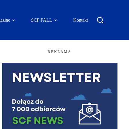
azine
SCF FALL
Kontakt
R E K L A M A