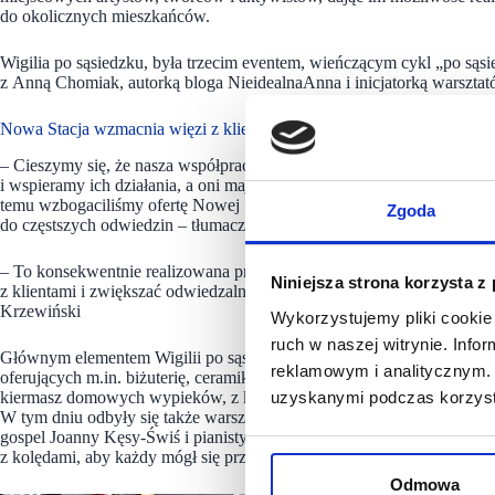
do okolicznych mieszkańców.
Wigilia po sąsiedzku, była trzecim eventem, wieńczącym cykl „po są
z Anną Chomiak, autorką bloga NieidealnaAnna i inicjatorką warsz
Nowa Stacja wzmacnia więzi z klientami
– Cieszymy się, że nasza współpraca z lokalnymi twórcami tak dobrze 
i wspieramy ich działania, a oni mają okazję rozwijać skrzydła i doc
temu wzbogaciliśmy ofertę Nowej Stacji o różnorodne wydarzenia kul
Zgoda
do częstszych odwiedzin – tłumaczy Maciej Krzewiński COO i Człone
– To konsekwentnie realizowana przez nas strategia, która pozwala n
Niniejsza strona korzysta z
z klientami i zwiększać odwiedzalność centrum. Tegoroczna Wigilia po
Krzewiński
Wykorzystujemy pliki cookie 
ruch w naszej witrynie. Inf
Głównym elementem Wigilii po sąsiedzku był jarmark rękodzieła i pr
reklamowym i analitycznym. 
oferujących m.in. biżuterię, ceramikę, obrazy, grafiki oraz różnorod
kiermasz domowych wypieków, z którego cały dochód został przekaz
uzyskanymi podczas korzysta
W tym dniu odbyły się także warsztaty dla dzieci prowadzone przez 
gospel Joanny Kęsy-Świś i pianisty Konrada Kuchciaka, połączony z
z kolędami, aby każdy mógł się przyłączyć do wspólnych występów.
Odmowa