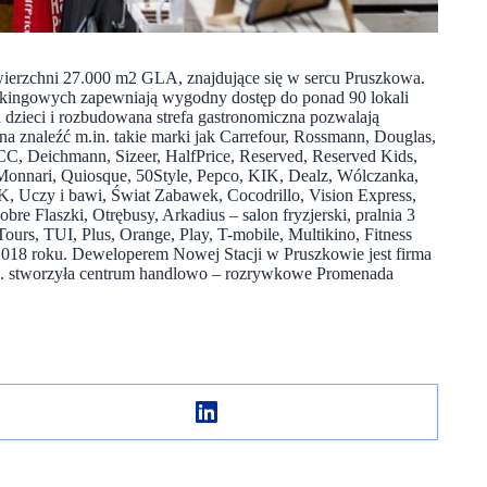
ierzchni 27.000 m2 GLA, znajdujące się w sercu Pruszkowa.
arkingowych zapewniają wygodny dostęp do ponad 90 lokali
 dzieci i rozbudowana strefa gastronomiczna pozwalają
na znaleźć m.in. takie marki jak Carrefour, Rossmann, Douglas,
Deichmann, Sizeer, HalfPrice, Reserved, Reserved Kids,
 Monnari, Quiosque, 50Style, Pepco, KIK, Dealz, Wólczanka,
K, Uczy i bawi, Świat Zabawek, Cocodrillo, Vision Express,
obre Flaszki, Otrębusy, Arkadius – salon fryzjerski, pralnia 3
urs, TUI, Plus, Orange, Play, T-mobile, Multikino, Fitness
a 2018 roku. Deweloperem Nowej Stacji w Pruszkowie jest firma
.in. stworzyła centrum handlowo – rozrywkowe Promenada