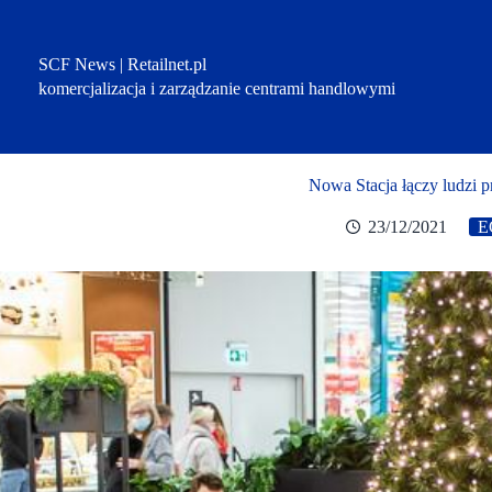
Przejdź
do
treści
SCF News | Retailnet.pl
komercjalizacja i zarządzanie centrami handlowymi
Nowa Stacja łączy ludzi p
23/12/2021
E