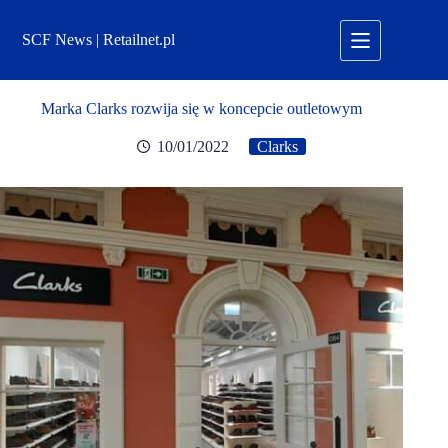
Przejdź
do
SCF News | Retailnet.pl
treści
Marka Clarks rozwija się w koncepcie outletowym
10/01/2022
Clarks