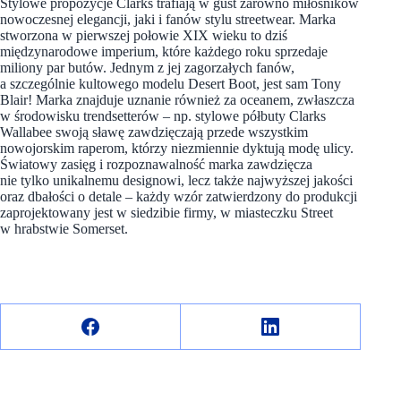
Stylowe propozycje Clarks trafiają w gust zarówno miłośników
nowoczesnej elegancji, jaki i fanów stylu streetwear. Marka
stworzona w pierwszej połowie XIX wieku to dziś
międzynarodowe imperium, które każdego roku sprzedaje
miliony par butów. Jednym z jej zagorzałych fanów,
a szczególnie kultowego modelu Desert Boot, jest sam Tony
Blair! Marka znajduje uznanie również za oceanem, zwłaszcza
w środowisku trendsetterów – np. stylowe półbuty Clarks
Wallabee swoją sławę zawdzięczają przede wszystkim
nowojorskim raperom, którzy niezmiennie dyktują modę ulicy.
Światowy zasięg i rozpoznawalność marka zawdzięcza
nie tylko unikalnemu designowi, lecz także najwyższej jakości
oraz dbałości o detale – każdy wzór zatwierdzony do produkcji
zaprojektowany jest w siedzibie firmy, w miasteczku Street
w hrabstwie Somerset.