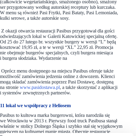
(całkowicie wegetariańskiego, smażonego osobno), smażony
ser przygotowany według autorskiej receptury lub kurczaka.
W menu są również Pasi Frytki, Pasi Bataty, Pasi Lemoniada,
kulki serowe, a także autorskie sosy.
Z okazji otwarcia restauracji Pasibus przygotował dla gości
odwiedzających lokal w Galerii Katowickiej specjalną ofertę.
Od 25 do 27 lutego br. wszystkie burgery w wersji “L” będą
kosztować 19,95 zł, a te w wersji “XL” 22,95 zł. Promocja
nie obejmuje burgerów specjalnych, czyli burgera miesiąca
i burgera słodziaka. Wydarzenie na
Oprócz menu dostępnego na miejscu Pasibus oferuje także
możliwość zamówienia jedzenia online z dowozem. Klienci
mogą składać zamówienia poprzez Pasi Dostawę, dostępną
na stronie
www.pasidostawa.pl
, a także skorzystać z aplikacji
i systemów zewnętrznych partnerów.
11 lokal we współpracy z Heliosem
Pasibus to kultowa marka burgerowni, która narodziła się
we Wrocławiu w 2013 r. Pierwszy food truck Pasibusa stanął
właśnie w stolicy Dolnego Śląska i szybko stał się wyjątkowym
miejscem na kulinarnej mapie miasta. Obecnie restauracje