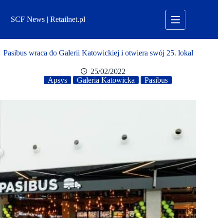
Przejdź
do
SCF News | Retailnet.pl
treści
Pasibus wraca do Galerii Katowickiej i otwiera swój 25. lokal
25/02/2022
Apsys
Galeria Katowicka
Pasibus