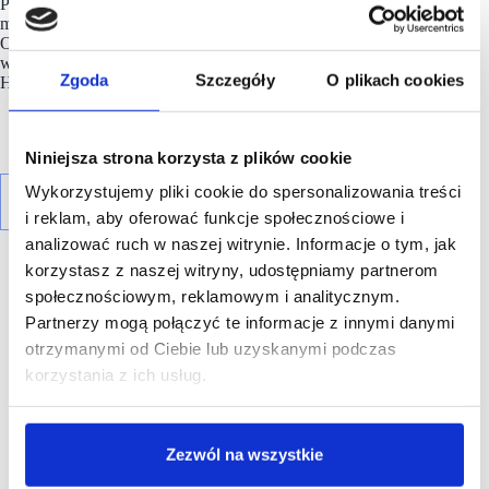
Pasibusa znajdują się już w 13 miastach w Polsce,
m.in. we Wrocławiu, w Warszawie, Łodzi, Gdyni, Katowicach,
Olsztynie i Poznaniu. Marka prowadzi 25 lokali w Polsce,
w tym 11 restauracji stworzonych we współpracy ze spółką
Zgoda
Szczegóły
O plikach cookies
Helios.
Niniejsza strona korzysta z plików cookie
Wykorzystujemy pliki cookie do spersonalizowania treści
i reklam, aby oferować funkcje społecznościowe i
analizować ruch w naszej witrynie. Informacje o tym, jak
korzystasz z naszej witryny, udostępniamy partnerom
społecznościowym, reklamowym i analitycznym.
Partnerzy mogą połączyć te informacje z innymi danymi
otrzymanymi od Ciebie lub uzyskanymi podczas
R E K L A M A
korzystania z ich usług.
Zezwól na wszystkie