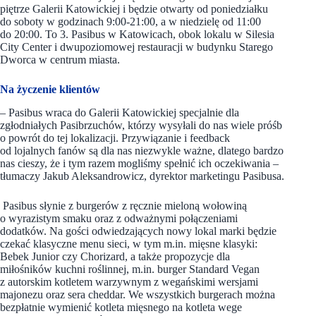
piętrze Galerii Katowickiej i będzie otwarty od poniedziałku
do soboty w godzinach 9:00-21:00, a w niedzielę od 11:00
do 20:00. To 3. Pasibus w Katowicach, obok lokalu w Silesia
City Center i dwupoziomowej restauracji w budynku Starego
Dworca w centrum miasta.
Na życzenie klientów
– Pasibus wraca do Galerii Katowickiej specjalnie dla
zgłodniałych Pasibrzuchów, którzy wysyłali do nas wiele próśb
o powrót do tej lokalizacji. Przywiązanie i feedback
od lojalnych fanów są dla nas niezwykle ważne, dlatego bardzo
nas cieszy, że i tym razem mogliśmy spełnić ich oczekiwania –
tłumaczy Jakub Aleksandrowicz, dyrektor marketingu Pasibusa.
Pasibus słynie z burgerów z ręcznie mieloną wołowiną
o wyrazistym smaku oraz z odważnymi połączeniami
dodatków. Na gości odwiedzających nowy lokal marki będzie
czekać klasyczne menu sieci, w tym m.in. mięsne klasyki:
Bebek Junior czy Chorizard, a także propozycje dla
miłośników kuchni roślinnej, m.in. burger Standard Vegan
z autorskim kotletem warzywnym z wegańskimi wersjami
majonezu oraz sera cheddar. We wszystkich burgerach można
bezpłatnie wymienić kotleta mięsnego na kotleta wege