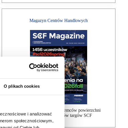
Magazyn Centrów Handlowych
O plikach cookies
Bezpłatna wysyłka dla najemców powierzchni
ołecznościowe i analizować
handlowej, uczestników targów SCF
artnerom społecznościowym,
anymi od Ciebie lub