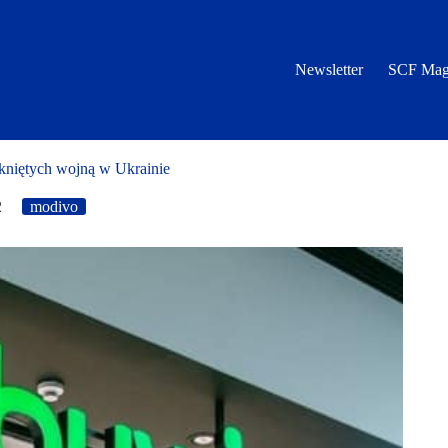
Newsletter
SCF Mag
niętych wojną w Ukrainie
2
modivo