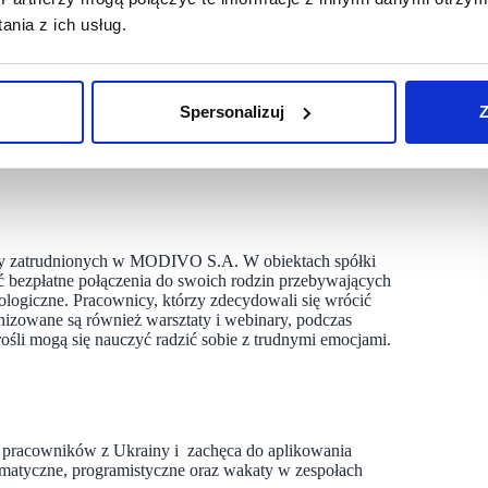
nia z ich usług.
. wyraża swoją solidarność i wsparcie dla osób, które znalazły
nansowe Polskiej Akcji Humanitarnej – organizacji, która pomaga
zły się także produkty medyczne, które w miniony weekend
pomoc materialną w postaci odzieży i obuwia dla Centrum
Spersonalizuj
Z
wskiej w Zielonej Górze. Spółka wspiera również na bieżąco
ób przyjeżdżających z Ukrainy do Zielonej Góry, przekazując
ainy zatrudnionych w MODIVO S.A. W obiektach spółki
 bezpłatne połączenia do swoich rodzin przebywających
logiczne. Pracownicy, którzy zdecydowali się wrócić
anizowane są również warsztaty i webinary, podczas
ośli mogą się nauczyć radzić sobie z trudnymi emocjami.
pracowników z Ukrainy i zachęca do aplikowania
ormatyczne, programistyczne oraz wakaty w zespołach