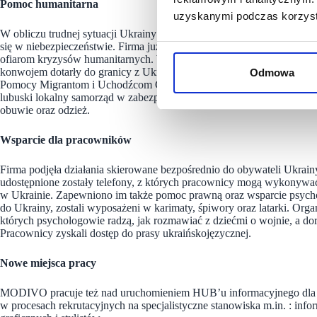
Pomoc humanitarna
uzyskanymi podczas korzysta
W obliczu trudnej sytuacji Ukrainy i jej obywateli spółka MODIVO S.A
się w niebezpieczeństwie. Firma już 25 lutego przekazała wsparcie fi
ofiarom kryzysów humanitarnych. Wśród przekazanych środków znala
konwojem dotarły do granicy z Ukrainą. Jednocześnie zadeklarowała 
Odmowa
Pomocy Migrantom i Uchodźcom Caritas Diecezji Zielonogórsko-Gorzo
lubuski lokalny samorząd w zabezpieczeniu najpilniejszych potrzeb os
obuwie oraz odzież.
Wsparcie dla pracowników
Firma podjęła działania skierowane bezpośrednio do obywateli Ukr
udostępnione zostały telefony, z których pracownicy mogą wykonywać
w Ukrainie. Zapewniono im także pomoc prawną oraz wsparcie psycho
do Ukrainy, zostali wyposażeni w karimaty, śpiwory oraz latarki. Org
których psychologowie radzą, jak rozmawiać z dziećmi o wojnie, a dor
Pracownicy zyskali dostęp do prasy ukraińskojęzycznej.
Nowe miejsca pracy
MODIVO pracuje też nad uruchomieniem HUB’u informacyjnego dla 
w procesach rekrutacyjnych na specjalistyczne stanowiska m.in. : inf