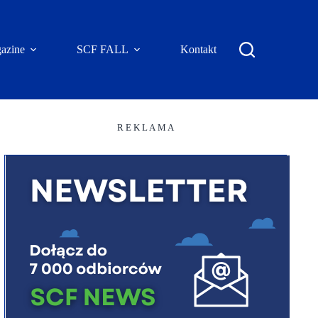
azine
SCF FALL
Kontakt
R E K L A M A