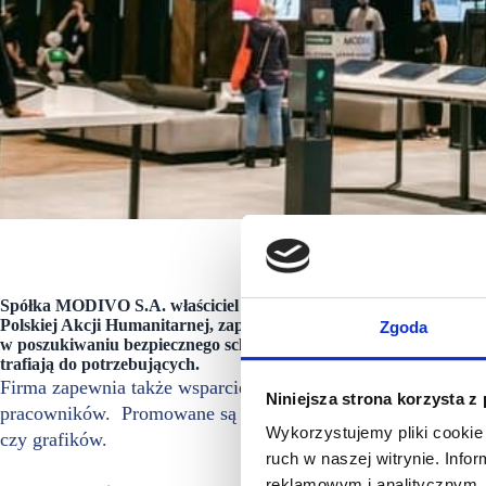
Sklep eobuw
Spółka MODIVO S.A. właściciel platformy e-commerce MODIVO ora
Polskiej Akcji Humanitarnej, zapewniającej bezpośrednią pomoc 
Zgoda
w poszukiwaniu bezpiecznego schronienia. Dodatkowo spółka prze
trafiają do potrzebujących.
Firma zapewnia także wsparcie psychologiczne i pomoc prawn
Niniejsza strona korzysta z
pracowników. Promowane są również nowe miejsca pracy dla
Wykorzystujemy pliki cookie 
czy grafików.
ruch w naszej witrynie. Inf
reklamowym i analitycznym. 