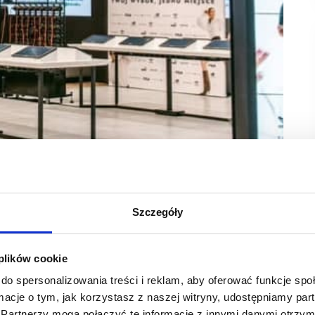
ie.pl
z eobuwie.pl – przekazała 250 tys. złotych na rzecz
dla osób, które zmuszone są do opuszczenia swoich domów
Szczegóły
kazuje obuwie i odzież oraz środki medyczne, które
ą oraz materialną dla swoich ukraińskich
 plików cookie
 obywateli Ukrainy, w tym specjalistów IT
do spersonalizowania treści i reklam, aby oferować funkcje sp
ormacje o tym, jak korzystasz z naszej witryny, udostępniamy p
Partnerzy mogą połączyć te informacje z innymi danymi otrzym