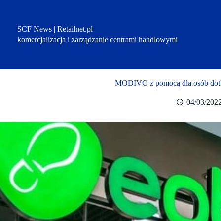
Przejdź
do
treści
SCF News | Retailnet.pl
komercjalizacja i zarządzanie centrami handlowymi
MODIVO z pomocą dla osób dotk
04/03/202