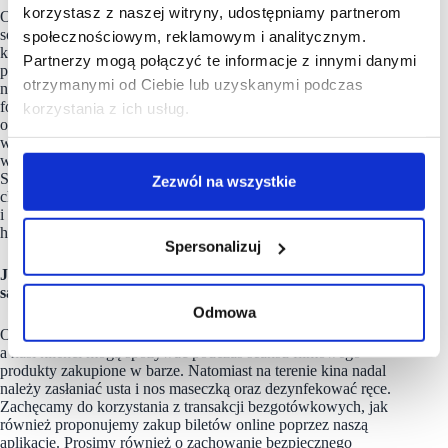
korzystasz z naszej witryny, udostępniamy partnerom
Od lat blisko współpracujemy z galeriami handlowymi i bardzo
sobie cenimy ich wsparcie – zaczynając od działań
społecznościowym, reklamowym i analitycznym.
komunikacyjnych, na przykład w social mediach,
Partnerzy mogą połączyć te informacje z innymi danymi
przez materiały informacyjne na ich terenie, a kończąc
otrzymanymi od Ciebie lub uzyskanymi podczas
na inwestowaniu galerii na przykład w nowoczesne rozkładane
fotele Super VIP. Wsparcie w tym ostatnim zakresie
korzystania z ich usług.
otrzymaliśmy między innymi właśnie w otwartym kinie
w Gemini Park w Tychach, a we wcześniejszych latach
w warszawskiej Galerii Młociny oraz w poznańskich galeriach:
Stary Browar i Malta. Kina z rozkładanymi fotelami Super VIP
Zezwól na wszystkie
chcemy sukcesywnie wprowadzać w kolejnych lokalizacjach
i liczymy na zaangażowanie w tym zakresie ze strony galerii
handlowych.
Spersonalizuj
Jakie obostrzenia obowiązują teraz w kinach? Jakie
są limity? Czy widzowie mogą jeść i pić?
Odmowa
Od 1 marca br. na salach kinowych nie obowiązuje żaden limit,
a nasi klienci mogą spożywać podczas seansu filmowego
produkty zakupione w barze. Natomiast na terenie kina nadal
należy zasłaniać usta i nos maseczką oraz dezynfekować ręce.
Zachęcamy do korzystania z transakcji bezgotówkowych, jak
również proponujemy zakup biletów online poprzez naszą
aplikację. Prosimy również o zachowanie bezpiecznego