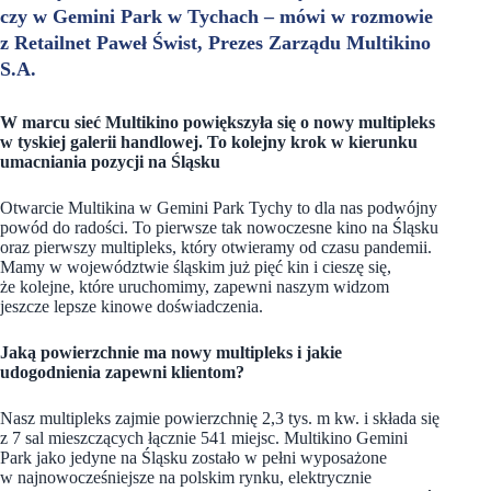
czy w Gemini Park w Tychach – mówi w rozmowie
z Retailnet Paweł Świst, Prezes Zarządu Multikino
S.A.
W marcu sieć Multikino powiększyła się o nowy multipleks
w tyskiej galerii handlowej. To kolejny krok w kierunku
umacniania pozycji na Śląsku
Otwarcie Multikina w Gemini Park Tychy to dla nas podwójny
powód do radości. To pierwsze tak nowoczesne kino na Śląsku
oraz pierwszy multipleks, który otwieramy od czasu pandemii.
Mamy w województwie śląskim już pięć kin i cieszę się,
że kolejne, które uruchomimy, zapewni naszym widzom
jeszcze lepsze kinowe doświadczenia.
Jaką powierzchnie ma nowy multipleks i jakie
udogodnienia zapewni klientom?
Nasz multipleks zajmie powierzchnię 2,3 tys. m kw. i składa się
z 7 sal mieszczących łącznie 541 miejsc. Multikino Gemini
Park jako jedyne na Śląsku zostało w pełni wyposażone
w najnowocześniejsze na polskim rynku, elektrycznie