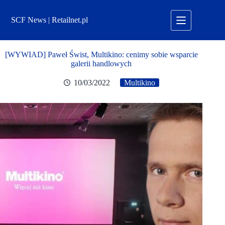
Przejdź
do
SCF News | Retailnet.pl
treści
[WYWIAD] Paweł Świst, Multikino: cenimy sobie wsparcie
galerii handlowych
10/03/2022
Multikino