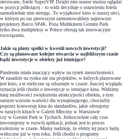
sterowane, fotele SuperVIP. Dzięki nim seanse można oglądać
w pozycji półleżącej – to widz decyduje o ustawieniu fotela
samodzielnie nim sterując. To wyjątkowe kino w naszej sieci,
w którym po raz pierwszym zamontowaliśmy najnowsze
projektory Barco SP4K. Poza Multikinem Gemini Park
tylko dwa multipleksy w Polsce oferują tak innowacyjne
rozwiązania.
Jakie są plany spółki w kwestii nowych inwestycji?
Czy są planowane kolejne otwarcia w najbliższym czasie
bądź inwestycje w obiekty już istniejące?
Pandemia miała znaczący wpływ na rynek nieruchomości.
W zasadzie na rynku nie ma projektów, w których planowane
jest kino, a te nieliczne są odsunięte w czasie. Inaczej wygląda
sytuacja jeśli chodzi o inwestycje w istniejące kina. Widzimy
tutaj możliwości zwiększenia atrakcyjności obiektu, a tym
samym wzrostu wartości dla wynajmującego, chociażby
poprzez konwersję kina do standardów, jakie oferujemy
w naszych kinach w Galerii Młociny w Warszawie
czy w Gemini Park w Tychach. Jednocześnie cały czas
inwestujemy w rozwój aplikacji, jednak jest to proces
rozłożony w czasie. Mamy nadzieję, że efekty tej pracy będą
widoczne już w tym roku. Jeśli chodzi o programy