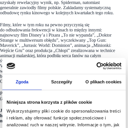
uzyskały rewelacyjny wynik, np. Spiderman, natomiast
generalnie zawiodły filmy polskie. Zakładamy systematyczną
odbudowę rynku kinowego w kolejnych kwartałach tego roku.
Filmy, które w tym roku na pewno przyczynią się
do odbudowania frekwencji w kinach to między innymi:
najnowszy film Disney’a i Pixara „To nie wypanda”, „Doktor
Strange w multiwersum obłędu”, wyczekiwany „Top Gun:
Maverick”, „Jurrasic World: Dominion”, animacja „Minionki:
Wejście Gru” oraz produkcja „Chłopi” zrealizowana w technice
animacji malarskiej, która podbiła serca fanów na całym
świecie przy poprzedniej realizacji studia – filmie „Twój
Vincent”. Jednak na najgłośniejszą premierę 2022 roku
widzowie muszą zaczekać do 16 grudnia – wtedy premierę
będzie miał „Avatar 2” wyreżyserowany przez Jamesa
Camerona.
Zgoda
Szczegóły
O plikach cookies
Poza tym zniesione zostały obostrzenia dotyczące kina
(za wyjątkiem maseczek).
Niniejsza strona korzysta z plików cookie
Jak przebiega Państwa współpraca z centrami
Wykorzystujemy pliki cookie do spersonalizowania treści
handlowymi? Czego oczekujecie i jakie macie pomysły
i reklam, aby oferować funkcje społecznościowe i
na współpracę?
analizować ruch w naszej witrynie. Informacje o tym, jak