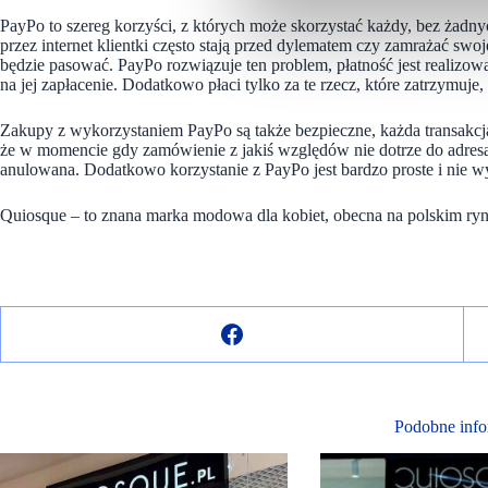
PayPo to szereg korzyści, z których może skorzystać każdy, bez żad
przez internet klientki często stają przed dylematem czy zamrażać s
będzie pasować. PayPo rozwiązuje ten problem, płatność jest realizow
na jej zapłacenie. Dodatkowo płaci tylko za te rzecz, które zatrzymuj
Zakupy z wykorzystaniem PayPo są także bezpieczne, każda transakcj
że w momencie gdy zamówienie z jakiś względów nie dotrze do adresat
anulowana. Dodatkowo korzystanie z PayPo jest bardzo proste i nie wy
Quiosque – to znana marka modowa dla kobiet, obecna na polskim rynk
Podobne info