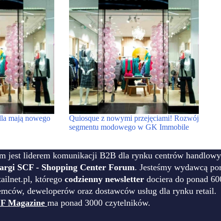
lla mają nowego
Quiosque z nowymi przejęciami! Rozwój
segmentu modowego w GK Immobile
m jest liderem komunikacji B2B dla rynku centrów handlowy
targi SCF - Shopping Center Forum
. Jesteśmy wydawcą por
ilnet.pl, którego
codzienny newsletter
dociera do ponad 60
emców, deweloperów oraz dostawców usług dla rynku retail.
F Magazine
ma ponad 3000 czytelników.