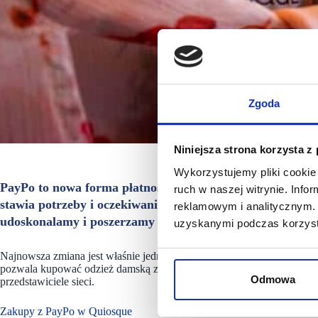
Zgoda
Niniejsza strona korzysta z
Wykorzystujemy pliki cookie 
PayPo to nowa forma płatności w sklepie internetowym q
ruch w naszej witrynie. Inf
stawia potrzeby i oczekiwania klientek. Zakupy w naszej 
reklamowym i analitycznym. 
udoskonalamy i poszerzamy funkcjonalności w naszym skl
uzyskanymi podczas korzysta
Najnowsza zmiana jest właśnie jedną z nich, na quiosque.pl udostępni
pozwala kupować odzież damską z odroczonym nawet do 30 dni termine
Odmowa
przedstawiciele sieci.
Zakupy z PayPo w Quiosque