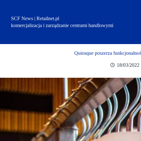
Przejdź
do
treści
SCF News | Retailnet.pl
komercjalizacja i zarządzanie centrami handlowymi
Quiosque poszerza funkcjonalnoś
18/03/2022