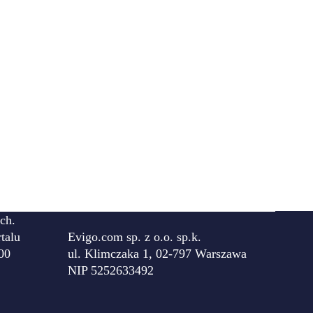
ch.
talu
Evigo.com sp. z o.o. sp.k.
00
ul. Klimczaka 1, 02-797 Warszawa
NIP 5252633492