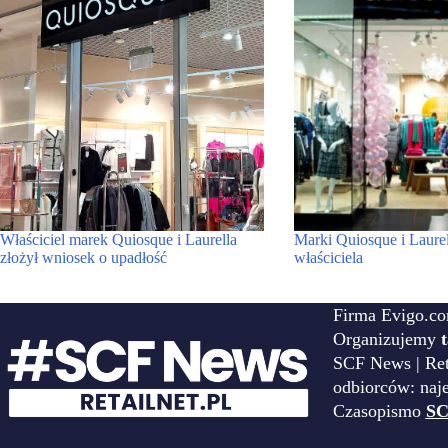
Właściciel marek Quiosque i Laurella
Marki Quiosque i Laure
złożył wniosek o upadłość
właściciela
Firma Evigo.co
Organizujemy
SCF News | Reta
odbiorców: naj
Czasopismo
SC