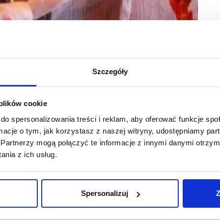
Szczegóły
 plików cookie
do spersonalizowania treści i reklam, aby oferować funkcje sp
uiosque.pl. Quiosque na pierwszym miejscu zawsze
ormacje o tym, jak korzystasz z naszej witryny, udostępniamy p
marce mają być dla nich przyjemnością, stale
Partnerzy mogą połączyć te informacje z innymi danymi otrzym
epie internetowym – informuje zarząd sieci.
nia z ich usług.
liśmy dla klientek nową formę płatności PayPo. To rozwiązanie
m płatności lub korzystając z wygodnych rat – informują
Spersonalizuj
Z