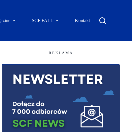
azine
SCF FALL
Kontakt
R E K L A M A