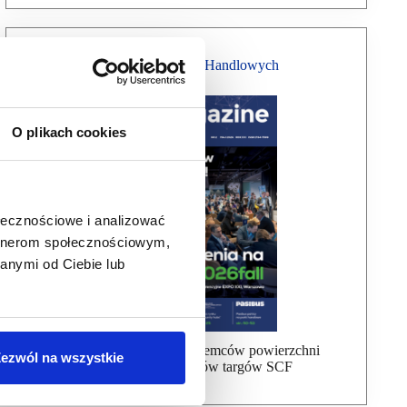
Magazyn Centrów Handlowych
O plikach cookies
ołecznościowe i analizować
artnerom społecznościowym,
anymi od Ciebie lub
Bezpłatna wysyłka dla najemców powierzchni
ezwól na wszystkie
handlowej, uczestników targów SCF