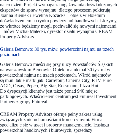
na co dzień. Projekt wymaga zaangażowania doświadczonych
ekspertów do spraw wynajmu, dlatego procesem pokierują
Joanna Bieniek i Ewelina Kozacka – obie z wieloletnim
doświadczeniem na rynku powierzchni handlowych. Liczymy,
że wkrótce będziemy mogli pochwalić się nowymi najemcami
– mówi Michał Małecki, dyrektor działu wynajmu CREAM
Property Advisors.
Galeria Bemowo: 30 tys. mkw. powierzchni najmu na trzech
poziomach
Galeria Bemowo mieści się przy ulicy Powstańców Śląskich
na warszawskim Bemowie. Obiekt ma niemal 30 tys. mkw.
powierzchni najmu na trzech poziomach. Wśród najemców
są m.in. takie marki jak: Carrefour, Cinema City, RTV Euro
AGD, Orsay, Pepco, Big Star, Rossmann, Pizza Hut.
Do dyspozycji klientów jest także ponad 940 miejsc
parkingowych. Właścicielem centrum jest Futureal Investment
Partners z grupy Futureal.
CREAM Property Advisors oferuje pełny zakres usług
związanych z nieruchomościami komercyjnymi. Firma
specjalizuje się w asset i property managemencie, leasingu
powierzchni handlowych i biurowych, sprzedaży