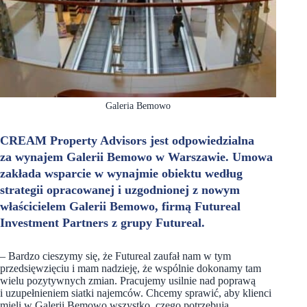
Galeria Bemowo
CREAM Property Advisors jest odpowiedzialna
za wynajem Galerii Bemowo w Warszawie. Umowa
zakłada wsparcie w wynajmie obiektu według
strategii opracowanej i uzgodnionej z nowym
właścicielem Galerii Bemowo, firmą Futureal
Investment Partners z grupy Futureal.
– Bardzo cieszymy się, że Futureal zaufał nam w tym
przedsięwzięciu i mam nadzieję, że wspólnie dokonamy tam
wielu pozytywnych zmian. Pracujemy usilnie nad poprawą
i uzupełnieniem siatki najemców. Chcemy sprawić, aby klienci
mieli w Galerii Bemowo wszystko, czego potrzebują