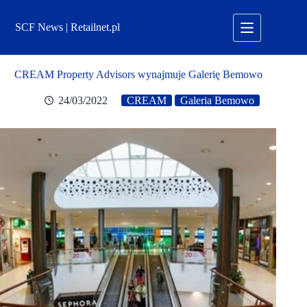
Przejdź
do
SCF News | Retailnet.pl
treści
CREAM Property Advisors wynajmuje Galerię Bemowo
24/03/2022
CREAM
Galeria Bemowo