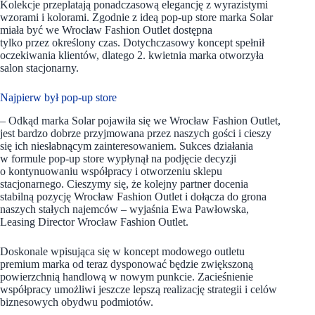
Kolekcje przeplatają ponadczasową elegancję z wyrazistymi
wzorami i kolorami. Zgodnie z ideą pop-up store marka Solar
miała być we Wrocław Fashion Outlet dostępna
tylko przez określony czas. Dotychczasowy koncept spełnił
oczekiwania klientów, dlatego 2. kwietnia marka otworzyła
salon stacjonarny.
Najpierw był pop-up store
– Odkąd marka Solar pojawiła się we Wrocław Fashion Outlet,
jest bardzo dobrze przyjmowana przez naszych gości i cieszy
się ich niesłabnącym zainteresowaniem. Sukces działania
w formule pop-up store wypłynął na podjęcie decyzji
o kontynuowaniu współpracy i otworzeniu sklepu
stacjonarnego. Cieszymy się, że kolejny partner docenia
stabilną pozycję Wrocław Fashion Outlet i dołącza do grona
naszych stałych najemców – wyjaśnia Ewa Pawłowska,
Leasing Director Wrocław Fashion Outlet.
Doskonale wpisująca się w koncept modowego outletu
premium marka od teraz dysponować będzie zwiększoną
powierzchnią handlową w nowym punkcie. Zacieśnienie
współpracy umożliwi jeszcze lepszą realizację strategii i celów
biznesowych obydwu podmiotów.