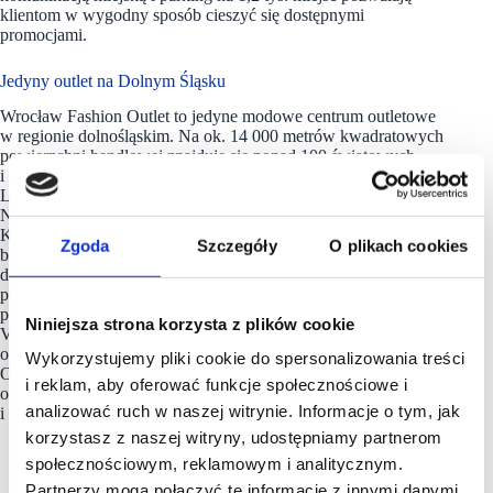
klientom w wygodny sposób cieszyć się dostępnymi
promocjami.
Jedyny outlet na Dolnym Śląsku
Wrocław Fashion Outlet to jedyne modowe centrum outletowe
w regionie dolnośląskim. Na ok. 14 000 metrów kwadratowych
powierzchni handlowej znajduje się ponad 100 światowych
i polskich marek, wśród nich: BOSS Outlet, KARL
LAGERFELD, Nike, Levi’s, Lacoste, Asics, Trussardi, Guess,
New Balance, Adidas, Marc O’Polo, Tommy Hilfiger, Calvin
Klein, Le Creuset, Calzedonia. Lokalizacja w pobliżu lotniska,
Zgoda
Szczegóły
O plikach cookies
bliskość Autostradowej Obwodnicy Wrocławia, dogodny
dojazd komunikacją miejską i parking na 1 200 miejsc
pozwalają klientom dogodnie cieszyć się promocjami
przez cały rok. Wrocław Fashion Outlet należy do portfolio
Niniejsza strona korzysta z plików cookie
VIA Outlets – najszybciej rozwijającego się operatora na rynku
outletów premium w Europie. Europejskie portfolio VIA
Wykorzystujemy pliki cookie do spersonalizowania treści
Outlets obejmuje obecnie 11 centrów w 9 krajach, łącznie
i reklam, aby oferować funkcje społecznościowe i
około 265 000 metrów kwadratowych powierzchni najmu
analizować ruch w naszej witrynie. Informacje o tym, jak
i ponad 1 100 sklepów.
korzystasz z naszej witryny, udostępniamy partnerom
społecznościowym, reklamowym i analitycznym.
Partnerzy mogą połączyć te informacje z innymi danymi