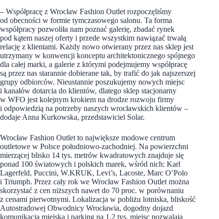
– Współpracę z Wrocław Fashion Outlet rozpoczęliśmy
od obecności w formie tymczasowego salonu. Ta forma
współpracy pozwoliła nam poznać galerię, zbadać rynek
pod kątem naszej oferty i przede wszystkim nawiązać trwałą
relację z klientami. Każdy nowo otwierany przez nas sklep jest
utrzymany w konwencji konceptu architektonicznego spójnego
dla całej marki, a galerie z którymi podejmujemy współpracę
są przez nas starannie dobierane tak, by trafić do jak najszerszej
grupy odbiorców. Nieustannie poszukujemy nowych miejsc
i kanałów dotarcia do klientów, dlatego sklep stacjonarny
w WFO jest kolejnym krokiem na drodze rozwoju firmy
i odpowiedzią na potrzeby naszych wrocławskich klientów –
dodaje Anna Kurkowska, przedstawiciel Solar.
Wrocław Fashion Outlet to największe modowe centrum
outletowe w Polsce południowo-zachodniej. Na powierzchni
mierzącej blisko 14 tys. metrów kwadratowych znajduje się
ponad 100 światowych i polskich marek, wśród nich: Karl
Lagerfeld, Puccini, W.KRUK, Levi’s, Lacoste, Marc O’Polo
i Triumph. Przez cały rok we Wrocław Fashion Outlet można
skorzystać z cen niższych nawet do 70 proc. w porównaniu
z cenami pierwotnymi. Lokalizacja w pobliżu lotniska, bliskość
Autostradowej Obwodnicy Wrocławia, dogodny dojazd
komunikacją miejską i parking na 1,2 tys. miejsc pozwalają