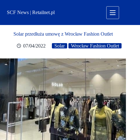
Przejdź
do
SCF News | Retailnet.pl
treści
Solar przedłuża umowę z Wrocław Fashion Outlet
07/04/2022
Solar
Wrocław Fashion Outlet