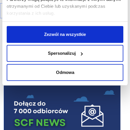
otrzymanymi od Ciebie lub uzyskanymi podczas
korzystania z ich usług.
Zezwól na wszystkie
Spersonalizuj
R E K L A M A
Odmowa