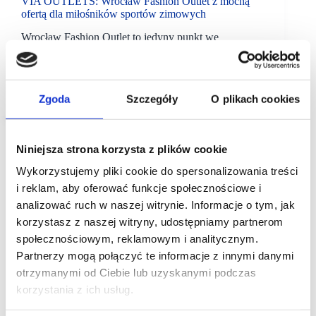
VIA OUTLETS: Wrocław Fashion Outlet z mocną
ofertą dla miłośników sportów zimowych
Wrocław Fashion Outlet to jedyny punkt we
Wrocławiu, w którym można znaleźć tak szeroki
wybór brandów outdoorowych w jednym miejscu.
Wśród nowych propozycji dostępne są Salewa i
Trespass.
Zgoda
Szczegóły
O plikach cookies
Niniejsza strona korzysta z plików cookie
Wykorzystujemy pliki cookie do spersonalizowania treści
i reklam, aby oferować funkcje społecznościowe i
analizować ruch w naszej witrynie. Informacje o tym, jak
korzystasz z naszej witryny, udostępniamy partnerom
społecznościowym, reklamowym i analitycznym.
Partnerzy mogą połączyć te informacje z innymi danymi
otrzymanymi od Ciebie lub uzyskanymi podczas
korzystania z ich usług.