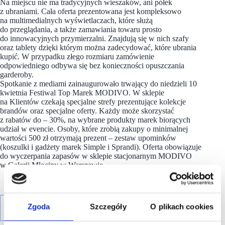
Na miejscu nie ma tradycyjnych wieszaków, ani półek
z ubraniami. Cała oferta prezentowana jest kompleksowo
na multimedialnych wyświetlaczach, które służą
do przeglądania, a także zamawiania towaru prosto
do innowacyjnych przymierzalni. Znajdują się w nich szafy
oraz tablety dzięki którym można zadecydować, które ubrania
kupić. W przypadku złego rozmiaru zamówienie
odpowiedniego odbywa się bez konieczności opuszczania
garderoby.
Spotkanie z mediami zainaugurowało trwający do niedzieli 10
kwietnia Festiwal Top Marek MODIVO. W sklepie
na Klientów czekają specjalne strefy prezentujące kolekcje
brandów oraz specjalne oferty. Każdy może skorzystać
z rabatów do – 30%, na wybrane produkty marek biorących
udział w evencie. Osoby, które zrobią zakupy o minimalnej
wartości 500 zł otrzymają prezent – zestaw upominków
(koszulki i gadżety marek Simple i Sprandi). Oferta obowiązuje
do wyczerpania zapasów w sklepie stacjonarnym MODIVO
w Galerii Młociny w Warszawie.
Zgoda
Szczegóły
O plikach cookies