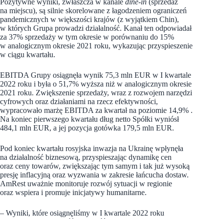
Pozytywne wyniki, zwłaszcza w kanale
dine-in
(sprzedaż
na miejscu), są silnie skorelowane z łagodzeniem ograniczeń
pandemicznych w większości krajów (z wyjątkiem Chin),
w których Grupa prowadzi działalność. Kanał ten odpowiadał
za 37% sprzedaży w tym okresie w porównaniu do 15%
w analogicznym okresie 2021 roku, wykazując przyspieszenie
w ciągu kwartału.
EBITDA Grupy osiągnęła wynik 75,3 mln EUR w I kwartale
2022 roku i była o 51,7% wyższa niż w analogicznym okresie
2021 roku. Zwiększenie sprzedaży, wraz z rozwojem narzędzi
cyfrowych oraz działaniami na rzecz efektywności,
wypracowało marżę EBITDA za kwartał na poziomie 14,9% .
Na koniec pierwszego kwartału dług netto Spółki wyniósł
484,1 mln EUR, a jej pozycja gotówka 179,5 mln EUR.
Pod koniec kwartału rosyjska inwazja na Ukrainę wpłynęła
na działalność biznesową, przyspieszając dynamikę cen
oraz ceny towarów, zwiększając tym samym i tak już wysoką
presję inflacyjną oraz wyzwania w zakresie łańcucha dostaw.
AmRest uważnie monitoruje rozwój sytuacji w regionie
oraz wspiera i promuje inicjatywy humanitarne.
– Wyniki, które osiągnęliśmy w I kwartale 2022 roku