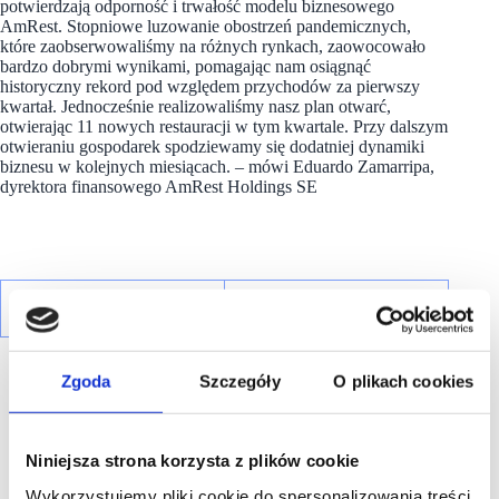
potwierdzają odporność i trwałość modelu biznesowego
AmRest. Stopniowe luzowanie obostrzeń pandemicznych,
które zaobserwowaliśmy na różnych rynkach, zaowocowało
bardzo dobrymi wynikami, pomagając nam osiągnąć
historyczny rekord pod względem przychodów za pierwszy
kwartał. Jednocześnie realizowaliśmy nasz plan otwarć,
otwierając 11 nowych restauracji w tym kwartale. Przy dalszym
otwieraniu gospodarek spodziewamy się dodatniej dynamiki
biznesu w kolejnych miesiącach. – mówi Eduardo Zamarripa,
dyrektora finansowego AmRest Holdings SE
Zgoda
Szczegóły
O plikach cookies
Niniejsza strona korzysta z plików cookie
R E K L A M A
Wykorzystujemy pliki cookie do spersonalizowania treści