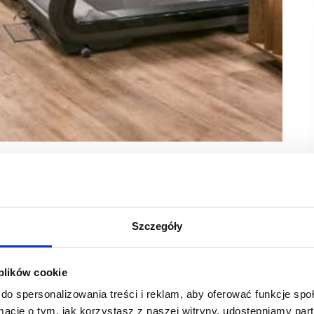
w fitness prowadzonych w Polsce przez McFIT, wiodącą
cny w 10 największych miastach, jest częścią największej
treningowe, które przyciągają tysiące bywalców siłowni
Szczegóły
tów sportowych Medicover Sport będą mogli wkrótce
ym wystrojem, wiodącymi rozwiązaniami technologicznymi
 plików cookie
do spersonalizowania treści i reklam, aby oferować funkcje sp
e (4 kluby), Wrocławiu (2 kluby), Poznaniu, Łodzi, Krakowie,
ormacje o tym, jak korzystasz z naszej witryny, udostępniamy p