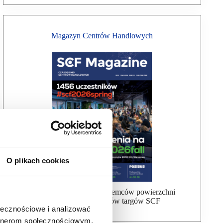
Magazyn Centrów Handlowych
O plikach cookies
Bezpłatna wysyłka dla najemców powierzchni
handlowej, uczestników targów SCF
ołecznościowe i analizować
artnerom społecznościowym,