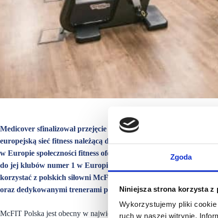
Medicover sfinalizował przejęcie 14 najnowocześniejszych klubó
europejską sieć fitness należącą do RSG Group. McFIT Polska, obe
w Europie społeczności fitness oferującej unikalne doświadczenia 
Zgoda
do jej klubów numer 1 w Europie. Po przejęciu posiadacze pakie
korzystać z polskich siłowni McFIT, by cieszyć się ich wyjątkow
Niniejsza strona korzysta z
oraz dedykowanymi trenerami personalnymi.
Wykorzystujemy pliki cookie 
McFIT Polska jest obecny w największych miastach Polski – Warszawi
ruch w naszej witrynie. Inf