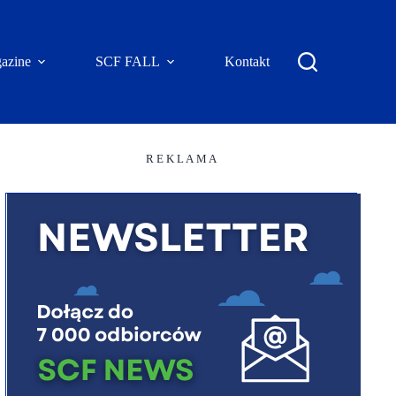
azine
SCF FALL
Kontakt
R E K L A M A