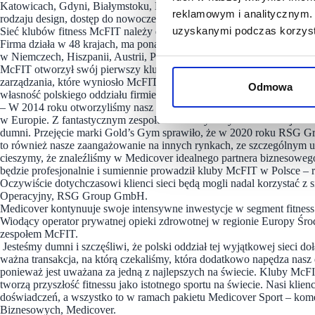
Katowicach, Gdyni, Białymstoku, Bydgoszczy i Szczecinie. Znane ze
reklamowym i analitycznym. 
rodzaju design, dostęp do nowoczesnych rozwiązań technologicznych o
uzyskanymi podczas korzysta
Sieć klubów fitness McFIT należy do RSG Group, globalnego lidera w b
Firma działa w 48 krajach, ma ponad 1000 klubów i zatrudnia 41 tys
w Niemczech, Hiszpanii, Austrii, Polsce i we Włoszech. W Europie McF
McFIT otworzył swój pierwszy klub fitness w Polsce w 2014 roku prz
zarządzania, które wyniosło McFIT do najbardziej lubianej marki fit
Odmowa
własność polskiego oddziału firmie Medicover.
– W 2014 roku otworzyliśmy nasz pierwszy klub McFIT w Warszawie
w Europie. Z fantastycznym zespołem otworzyliśmy 14 lokalizacji w P
dumni. Przejęcie marki Gold’s Gym sprawiło, że w 2020 roku RSG Group
to również nasze zaangażowanie na innych rynkach, ze szczególnym 
cieszymy, że znaleźliśmy w Medicover idealnego partnera biznesowego
będzie profesjonalnie i sumiennie prowadził kluby McFIT w Polsce – 
Oczywiście dotychczasowi klienci sieci będą mogli nadal korzystać z
Operacyjny, RSG Group GmbH.
Medicover kontynuuje swoje intensywne inwestycje w segment fitness 
Wiodący operator prywatnej opieki zdrowotnej w regionie Europy Śro
zespołem McFIT.
Jesteśmy dumni i szczęśliwi, że polski oddział tej wyjątkowej sieci d
ważna transakcja, na którą czekaliśmy, która dodatkowo napędza nasz
ponieważ jest uważana za jedną z najlepszych na świecie. Kluby McF
tworzą przyszłość fitnessu jako istotnego sportu na świecie. Nasi klie
doświadczeń, a wszystko to w ramach pakietu Medicover Sport – kome
Biznesowych, Medicover.