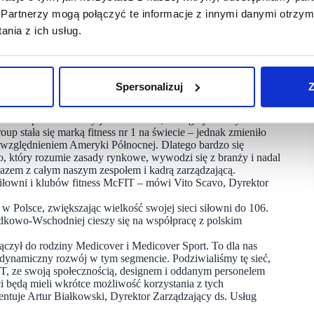
 swej wyjątkowości siłownie McFIT oferują jedyny w swoim
Partnerzy mogą połączyć te informacje z innymi danymi otrzym
raz cenione na całym świecie zajęcia i programy treningowe.
nia z ich usług.
ranży fitness, obsługującego łącznie 6,4 miliona klientów.
ięcy pracowników. Studia McFIT przyjmują klientów
IT jest obecny na rynku usług fitness z 268 lokalizacjami.
y prestiżowej ulicy Nowy Świat w Warszawie. Po ośmiu latach
ness wśród polskich bywalców siłowni, RSG Group przekazuje
Spersonalizuj
Z
, co stanowiło kolejny ważny kamień milowy dla RSG Group
olsce i prowadziliśmy je z sukcesem, z czego jesteśmy bardzo
 stała się marką fitness nr 1 na świecie – jednak zmieniło
uwzględnieniem Ameryki Północnej. Dlatego bardzo się
, który rozumie zasady rynkowe, wywodzi się z branży i nadal
razem z całym naszym zespołem i kadrą zarządzającą.
 siłowni i klubów fitness McFIT – mówi Vito Scavo, Dyrektor
w Polsce, zwiększając wielkość swojej sieci siłowni do 106.
dkowo-Wschodniej cieszy się na współpracę z polskim
ołączył do rodziny Medicover i Medicover Sport. To dla nas
 dynamiczny rozwój w tym segmencie. Podziwialiśmy tę sieć,
IT, ze swoją społecznością, designem i oddanym personelem
nci będą mieli wkrótce możliwość korzystania z tych
ntuje Artur Białkowski, Dyrektor Zarządzający ds. Usług