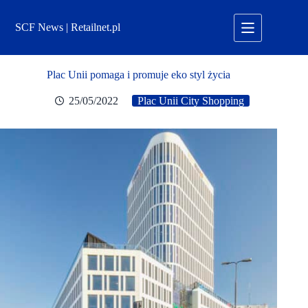
Przejdź
do
SCF News | Retailnet.pl
treści
Plac Unii pomaga i promuje eko styl życia
25/05/2022
Plac Unii City Shopping