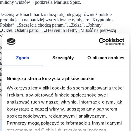
miliony widzów – podkreśla Mariusz Spisz.
Jesienią w kinach bardzo dużą rolę odegrają również polskie
produkcje, a najbardziej wyczekiwane tytuły, to: „Kryptonim
Polska”, „Szczęścia chodzą parami”, „Zołza”, „Johnny”,
„Orzeł. Ostatni patrol”, „Heaven in Hell”, „Miłość na pierwszą
stronę” oraz „Listy do M. 5”.
Multikino Media sp. z o.o. to firma wyodrębniona w 2012 roku
w ramach struktury Grupy Multikino. Oferta spółki składa się
Zgoda
Szczegóły
O plikach cookies
z działalności brokerskiej w zakresie sprzedaży reklamy
kinowej (centralnej i lokalnej), sponsoringu i akcji specjalnych
oraz sprzedaży korporacyjnej obejmującej organizację
konferencji w kinach oraz sprzedaż kuponów. Świadczone
Niniejsza strona korzysta z plików cookie
usługi obejmują również obsługę kin spoza sieci Multikino
i Cinema3D. Multikino Media, w związku ze 100% cyfryzacją
Wykorzystujemy pliki cookie do spersonalizowania treści
sieci kin Multikino, zapewnia innowacyjne rozwiązania
i reklam, aby oferować funkcje społecznościowe i
w zakresie reklamy kinowej.
analizować ruch w naszej witrynie. Informacje o tym, jak
korzystasz z naszej witryny, udostępniamy partnerom
społecznościowym, reklamowym i analitycznym.
Partnerzy mogą połączyć te informacje z innymi danymi
otrzymanymi od Ciebie lub uzyskanymi podczas