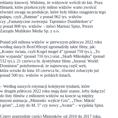
reklamy kinowej. Widzimy, że widzowie wrócili do kin. Poza
filmami, które przekroczyły milion widzów warto zwrócić
również uwagę na produkcje, które były blisko osiągniecia tego
pułapu, czyli „Batman” z ponad 962 tys. widzów
czy „Fantastyczne zwierzęta: Tajemnice Dumbledore’a”
z ponad 808 tys. widzów – mówi Mariusz Spisz, Prezes
Zarządu Multikino Media Sp. z o.o.
Ponad pół miliona widzów w pierwszym półroczu 2022 roku
według danych BoxOfficepl zgromadziły takie filmy, jak:
„Koniec świata, czyli Kogel mogel 4” (ponad 759 tys.), „To
nie wypanda” (ponad 716 tys.) oraz „Skarb Mikołajka” (ponad
532 tys.). 21 czerwca br. dystrybutor filmu „Jurassic World:
Dominion” poinformował, że najnowszą część serii,
która weszła do kina 10 czerwca br., również zobaczyło już
ponad 500 tys. widzów w polskich kinach.
– Według naszych estymacji kolejnymi tytułami, które
w drugim półroczu 2022 roku mają duże szanse, żeby dołączyć
do listy filmów z milionem widzów na koncie są między
innymi animacja „Minionki: wejście Gru”, „Thor: Miłość
i grom”, „Listy do M. 5” czy nowy „Avatar” – wyjaśnia Spisz.
Cztery poprzednie części Minionków od 2010 do 2017 roku,