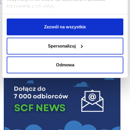
korzystania z ich usług.
Zezwól na wszystkie
R E K L A M A
Spersonalizuj
Odmowa