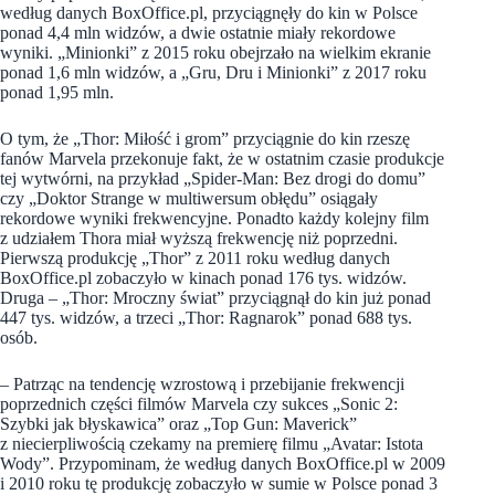
według danych BoxOffice.pl, przyciągnęły do kin w Polsce
ponad 4,4 mln widzów, a dwie ostatnie miały rekordowe
wyniki. „Minionki” z 2015 roku obejrzało na wielkim ekranie
ponad 1,6 mln widzów, a „Gru, Dru i Minionki” z 2017 roku
ponad 1,95 mln.
O tym, że „Thor: Miłość i grom” przyciągnie do kin rzeszę
fanów Marvela przekonuje fakt, że w ostatnim czasie produkcje
tej wytwórni, na przykład „Spider-Man: Bez drogi do domu”
czy „Doktor Strange w multiwersum obłędu” osiągały
rekordowe wyniki frekwencyjne. Ponadto każdy kolejny film
z udziałem Thora miał wyższą frekwencję niż poprzedni.
Pierwszą produkcję „Thor” z 2011 roku według danych
BoxOffice.pl zobaczyło w kinach ponad 176 tys. widzów.
Druga – „Thor: Mroczny świat” przyciągnął do kin już ponad
447 tys. widzów, a trzeci „Thor: Ragnarok” ponad 688 tys.
osób.
– Patrząc na tendencję wzrostową i przebijanie frekwencji
poprzednich części filmów Marvela czy sukces „Sonic 2:
Szybki jak błyskawica” oraz „Top Gun: Maverick”
z niecierpliwością czekamy na premierę filmu „Avatar: Istota
Wody”. Przypominam, że według danych BoxOffice.pl w 2009
i 2010 roku tę produkcję zobaczyło w sumie w Polsce ponad 3