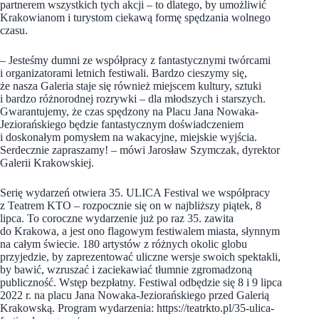
partnerem wszystkich tych akcji – to dlatego, by umożliwić
Krakowianom i turystom ciekawą formę spędzania wolnego
czasu.
– Jesteśmy dumni ze współpracy z fantastycznymi twórcami
i organizatorami letnich festiwali. Bardzo cieszymy się,
że nasza Galeria staje się również miejscem kultury, sztuki
i bardzo różnorodnej rozrywki – dla młodszych i starszych.
Gwarantujemy, że czas spędzony na Placu Jana Nowaka-
Jeziorańskiego będzie fantastycznym doświadczeniem
i doskonałym pomysłem na wakacyjne, miejskie wyjścia.
Serdecznie zapraszamy! – mówi Jarosław Szymczak, dyrektor
Galerii Krakowskiej.
Serię wydarzeń otwiera 35. ULICA Festival we współpracy
z Teatrem KTO – rozpocznie się on w najbliższy piątek, 8
lipca. To coroczne wydarzenie już po raz 35. zawita
do Krakowa, a jest ono flagowym festiwalem miasta, słynnym
na całym świecie. 180 artystów z różnych okolic globu
przyjedzie, by zaprezentować uliczne wersje swoich spektakli,
by bawić, wzruszać i zaciekawiać tłumnie zgromadzoną
publiczność. Wstęp bezpłatny. Festiwal odbędzie się 8 i 9 lipca
2022 r. na placu Jana Nowaka-Jeziorańskiego przed Galerią
Krakowską. Program wydarzenia: https://teatrkto.pl/35-ulica-