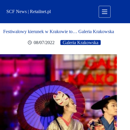
Przejdź
do
SCF News | Retailnet.pl
treści
Festiwalowy kierunek w Krakowie to… Galeria Krakowska
08/07/2022
Galeria Krakowska