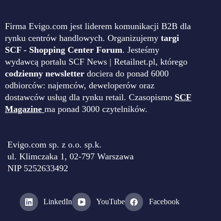
Firma Evigo.com jest liderem komunikacji B2B dla
rynku centrów handlowych. Organizujemy
targi
SCF - Shopping Center Forum
. Jesteśmy
wydawcą portalu SCF News | Retailnet.pl, którego
codzienny newsletter
dociera do ponad 6000
odbiorców: najemców, deweloperów oraz
dostawców usług dla rynku retail. Czasopismo
SCF
Magazine
ma ponad 3000 czytelników.
Evigo.com sp. z o.o. sp.k.
ul. Klimczaka 1, 02-797 Warszawa
NIP 5252633492
LinkedIn
YouTube
Facebook