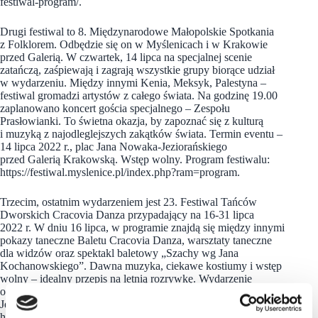
festiwal-program/.
Drugi festiwal to 8. Międzynarodowe Małopolskie Spotkania
z Folklorem. Odbędzie się on w Myślenicach i w Krakowie
przed Galerią. W czwartek, 14 lipca na specjalnej scenie
zatańczą, zaśpiewają i zagrają wszystkie grupy biorące udział
w wydarzeniu. Między innymi Kenia, Meksyk, Palestyna –
festiwal gromadzi artystów z całego świata. Na godzinę 19.00
zaplanowano koncert gościa specjalnego – Zespołu
Prasłowianki. To świetna okazja, by zapoznać się z kulturą
i muzyką z najodleglejszych zakątków świata. Termin eventu –
14 lipca 2022 r., plac Jana Nowaka-Jeziorańskiego
przed Galerią Krakowską. Wstęp wolny. Program festiwalu:
https://festiwal.myslenice.pl/index.php?ram=program.
Trzecim, ostatnim wydarzeniem jest 23. Festiwal Tańców
Dworskich Cracovia Danza przypadający na 16-31 lipca
2022 r. W dniu 16 lipca, w programie znajdą się między innymi
pokazy taneczne Baletu Cracovia Danza, warsztaty taneczne
dla widzów oraz spektakl baletowy „Szachy wg Jana
Kochanowskiego”. Dawna muzyka, ciekawe kostiumy i wstęp
wolny – idealny przepis na letnią rozrywkę. Wydarzenie
odbędzie się 16 lipca 2022 r. na placu Jana Nowaka-
Jeziorańskiego przed Galerią Krakowską. Program festiwalu:
https://cracoviadanza.pl/festiwal/program.