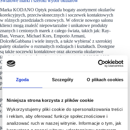
Światowe marki i szeroki wybór okularów
Marka KODANO Optyk posiada bogaty asortyment okularów
korekcyjnych, przeciwsłonecznych i soczewek kontaktowych
w różnych przedziałach cenowych. W ofercie nowego salonu
klienci mogą znaleźć niepowtarzalne i unikatowe produkty
znanych i cenionych marek z całego świata, takich jak: Ray-
Ban, Versace, Michael Kors, Emporio Armani,
Dolce&Gabbana i wiele innych, a także wybierać z szerokiej
palety okularów o rozmaitych rodzajach i kształtach. Dostępne
są także soczewki kontaktowe oraz akcesoria okularowe
(artykuły do okularów, płyny pielęgnacyjne). W KODANO
Optyk można również wykonać badanie wzorku i skorzystać
z porad profesjonalnych doradców klienta, którzy chętnie
pomogą w wyborze okularów dopasowanych do potrzeb
klienta. Marka z okazji otwarcia nowego salonu w Libero
Zgoda
Szczegóły
O plikach cookies
przygotowała liczne promocje i konkursy we współpracy
z galerią.
Niniejsza strona korzysta z plików cookie
Pierwszy salon KODANO Optyk został otwarty w 2016 roku.
Obecnie marka posiada 59 sklepów stacjonarnych na terenie
Wykorzystujemy pliki cookie do spersonalizowania treści
całej Polski. Salon w Libero jest drugim punktem marki
na handlowej mapie Katowic.
i reklam, aby oferować funkcje społecznościowe i
analizować ruch w naszej witrynie. Informacje o tym, jak
KODANO Optyk to kolejna marka, która w ostatnim czasie