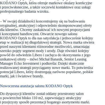
KODANO Optyk, która oferuje markowe okulary korekcyjne
i przeciwsłoneczne, a także soczewki kontaktowe oraz usługi
profesjonalnego badania wzroku.
– W swojej działalności koncentrujemy się na budowaniu
oryginalnej, atrakcyjnej i odpowiednio skomponowanej oferty
dla klientów. Chcemy zaskakiwać ich nowymi propozycjami
i konceptami handlowymi. Otwarcie nowego salonu
KODANO Optyk to dla nas satysfakcja i jednocześnie kolejny
etap w realizacji tej długofalowej strategii. Nowa marka otwiera
przed naszymi klientami różnorodne możliwości, umacniając
szeroko pojęty segment mody i urody. Daje również kolejny
powód do odwiedzin Libero i zachęca do skorzystania z jego
unikatowej oferty – mówi Michał Banasik, Senior Leasing
Manager Echo Investment i podkreśla: Dzięki skutecznie
realizowanej strategii przyciągamy nowe marki. To potwierdza
potencjał Libero, który dostrzegają zarówno popularne, polskie
marki, jak i światowe brandy.
Nowoczesna aranżacja salonu KODANO Optyk
Do dyspozycji klientów został oddany przestronny salon
o powierzchni blisko 110 m2, zapewniający atrakcyjny
i przejrzysty sposób prezentacji bogatego asortymentu marki.