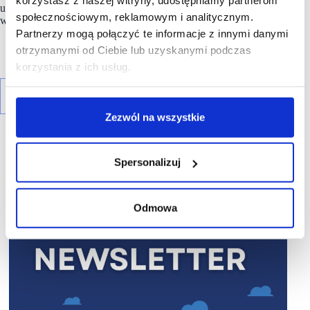
korzystasz z naszej witryny, udostępniamy partnerom
ulokowała swój salon w Libero Katowice. Z początkiem
społecznościowym, reklamowym i analitycznym.
wakacji w galerii zadebiutowała restauracja Zdrowa Krowa.
Partnerzy mogą połączyć te informacje z innymi danymi
otrzymanymi od Ciebie lub uzyskanymi podczas
korzystania z ich usług.
Zezwól na wszystkie
Spersonalizuj
R E K L A M A
Odmowa