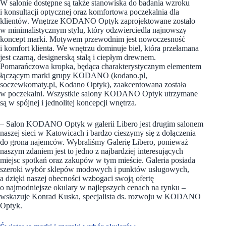
W salonie dostępne są także stanowiska do badania wzroku
i konsultacji optycznej oraz komfortowa poczekalnia dla
klientów. Wnętrze KODANO Optyk zaprojektowane zostało
w minimalistycznym stylu, który odzwierciedla najnowszy
koncept marki. Motywem przewodnim jest nowoczesność
i komfort klienta. We wnętrzu dominuje biel, która przełamana
jest czarną, designerską stalą i ciepłym drewnem.
Pomarańczowa kropka, będąca charakterystycznym elementem
łączącym marki grupy KODANO (kodano.pl,
soczewkomaty.pl, Kodano Optyk), zaakcentowana została
w poczekalni. Wszystkie salony KODANO Optyk utrzymane
są w spójnej i jednolitej koncepcji wnętrza.
– Salon KODANO Optyk w galerii Libero jest drugim salonem
naszej sieci w Katowicach i bardzo cieszymy się z dołączenia
do grona najemców. Wybraliśmy Galerię Libero, ponieważ
naszym zdaniem jest to jedno z najbardziej interesujących
miejsc spotkań oraz zakupów w tym mieście. Galeria posiada
szeroki wybór sklepów modowych i punktów usługowych,
a dzięki naszej obecności wzbogaci swoją ofertę
o najmodniejsze okulary w najlepszych cenach na rynku –
wskazuje Konrad Kuska, specjalista ds. rozwoju w KODANO
Optyk.