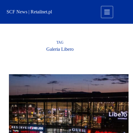
Przejdź
do
SCF News | Retailnet.pl
treści
TAG
Galeria Libero