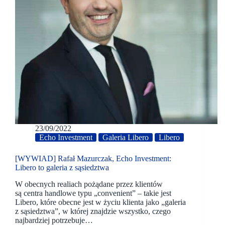
23/09/2022
Echo Investment
Galeria Libero
Libero
[WYWIAD] Rafał Mazurczak, Echo Investment:
Libero to galeria z sąsiedztwa
W obecnych realiach pożądane przez klientów
są centra handlowe typu „convenient” – takie jest
Libero, które obecne jest w życiu klienta jako „galeria
z sąsiedztwa”, w której znajdzie wszystko, czego
najbardziej potrzebuje…