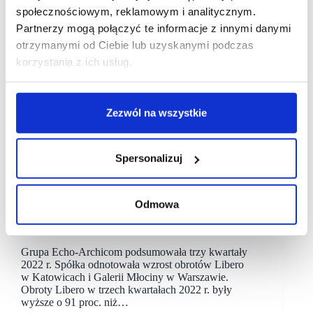
społecznościowym, reklamowym i analitycznym.
Partnerzy mogą połączyć te informacje z innymi danymi
otrzymanymi od Ciebie lub uzyskanymi podczas
korzystania z ich usług.
Zezwól na wszystkie
Spersonalizuj
29/11/2022
Galeria Libero
Galeria Młociny
Libero
Odmowa
Rosną obroty w galeriach Libero i Młociny
Grupa Echo-Archicom podsumowała trzy kwartały
2022 r. Spółka odnotowała wzrost obrotów Libero
w Katowicach i Galerii Młociny w Warszawie.
Obroty Libero w trzech kwartałach 2022 r. były
wyższe o 91 proc. niż…