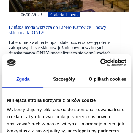
06/02/2023
Galeria Libero
Duńska moda wkracza do Libero Katowice – nowy
sklep marki ONLY
Libero nie zwalnia tempa i stale poszerza swoją ofertę
zakupową. Listę sklepów już niebawem wzbogaci
duńska marka ONLY, specjalizująca się w stylizacjach
dla kobiet. Otwarcie nowego salonu zaplanowane jest
na marzec.
Zgoda
Szczegóły
O plikach cookies
Niniejsza strona korzysta z plików cookie
Wykorzystujemy pliki cookie do spersonalizowania treści
i reklam, aby oferować funkcje społecznościowe i
analizować ruch w naszej witrynie. Informacje o tym, jak
korzystasz z naszej witryny, udostępniamy partnerom