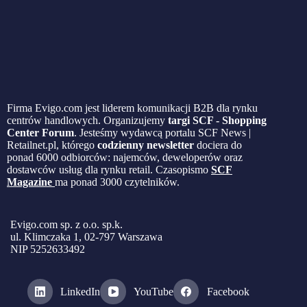
Firma Evigo.com jest liderem komunikacji B2B dla rynku
centrów handlowych. Organizujemy
targi SCF - Shopping
Center Forum
. Jesteśmy wydawcą portalu SCF News |
Retailnet.pl, którego
codzienny newsletter
dociera do
ponad 6000 odbiorców: najemców, deweloperów oraz
dostawców usług dla rynku retail. Czasopismo
SCF
Magazine
ma ponad 3000 czytelników.
Evigo.com sp. z o.o. sp.k.
ul. Klimczaka 1, 02-797 Warszawa
NIP 5252633492
LinkedIn
YouTube
Facebook