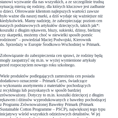
stanowi wyzwanie dla nas wszystkich, a ze szczególnie trudną
sytuacją mierzą się rodziny, dla których kluczowe jest zadbanie
o dzieci. Oferowanie klientom najlepszych wartości zawsze
było ważne dla naszej marki, a dziś wydaje się ważniejsze niż
kiedykolwiek. Mamy nadzieję, że zabezpieczając poziom cen
naszych podstawowych artykułów dziecięcych, takich jak*:
koszulki z długim rękawem, bluzy, sukienki, dżinsy, bieliznę
czy skarpetki, możemy choć w niewielki sposób pomóc
rodzinom” – powiedział Maciej Podwojski, Kierownik
ds. Sprzedaży w Europie Środkowo-Wschodniej w Primark.
Zobowiązanie do zabezpieczenia cen sprawi, że rodziny będą
mogły zaopatrzyć się m.in. w wyżej wymienione artykuły
przed rozpoczęciem nowego roku szkolnego.
Wiele produktów podlegających zamrożeniu cen posiada
dodatkowo oznaczenie – Primark Cares, świadczące
o wykonaniu asortymentu z materiałów pochodzących
z recyklingu lub pozyskanych w sposób bardziej
zrównoważony. Dotyczy to m.in. koszulki dziecięcej z długim
rękawem i dżinsów wyprodukowanych z bawełny pochodzącej
z Programu Zrównoważonej Bawełny Primark (Primark
Sustainable Cotton Programme – PSCP), największej tego typu
inicjatywy wśród wszystkich odzieżowych detalistów. W jej