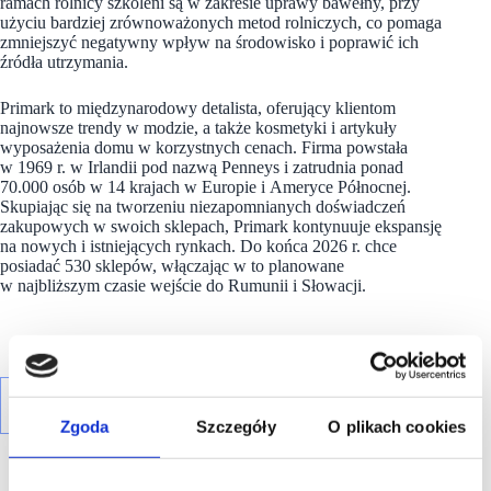
ramach rolnicy szkoleni są w zakresie uprawy bawełny, przy
użyciu bardziej zrównoważonych metod rolniczych, co pomaga
zmniejszyć negatywny wpływ na środowisko i poprawić ich
źródła utrzymania.
Primark to międzynarodowy detalista, oferujący klientom
najnowsze trendy w modzie, a także kosmetyki i artykuły
wyposażenia domu w korzystnych cenach. Firma powstała
w 1969 r. w Irlandii pod nazwą Penneys i zatrudnia ponad
70.000 osób w 14 krajach w Europie i Ameryce Północnej.
Skupiając się na tworzeniu niezapomnianych doświadczeń
zakupowych w swoich sklepach, Primark kontynuuje ekspansję
na nowych i istniejących rynkach. Do końca 2026 r. chce
posiadać 530 sklepów, włączając w to planowane
w najbliższym czasie wejście do Rumunii i Słowacji.
Zgoda
Szczegóły
O plikach cookies