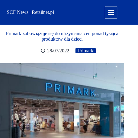
Przejdź
do
SCF News | Retailnet.pl
treści
Primark zobowiązuje się do utrzymania cen ponad tysiąca
produktów dla dzieci
28/07/2022
Primark