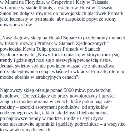
w Miami na Florydzie, w Grapevine i Katy w Teksasie,
w Gurnee w stanie Illinois, a ostatnio w Hurst w Teksasie.
Salon ten dołącza również do nowojorskich placówek Primark
jako jedenasty w tym stanie, aby zaspokoić popyt ze strony
nowojorczyków.
„Nasz flagowy sklep na Herald Square to przełomowy moment
w historii rozwoju Primark w Stanach Zjednoczonych” –
powiedział Kevin Tulip, prezes Primark w Stanach
Zjednocznonych. „Nowy Jork to miasto, w którym rodzą się
trendy i gdzie styl nosi się z niezwykłą pewnością siebie.
Jednak świetny styl nie powinien wiązać się z niemożliwą
do zaakceptowania ceną i właśnie tu wkracza Primark, oferując
modne ubrania w atrakcyjnych cenach”.
Najnowszy sklep oferuje ponad 5000 mkw. powierzchni
handlowej. Dojeżdżający do pracy nowojorczycy i turyści
znajdą tu modne ubrania w cenach, które pokochają całe
rodziny – szeroki asortyment produktów, od artykułów
codziennego użytku, takich jak dżinsy i bielizna nocna,
po najnowsze trendy w modzie, urodzie i stylu życia
oraz niesamowite upominki i gadżety podróżnicze – a wszystko
to w atrakcyjnych cenach.