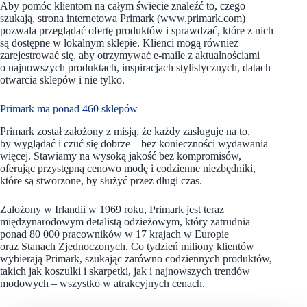
Aby pomóc klientom na całym świecie znaleźć to, czego
szukają, strona internetowa Primark (www.primark.com)
pozwala przeglądać ofertę produktów i sprawdzać, które z nich
są dostępne w lokalnym sklepie. Klienci mogą również
zarejestrować się, aby otrzymywać e-maile z aktualnościami
o najnowszych produktach, inspiracjach stylistycznych, datach
otwarcia sklepów i nie tylko.
Primark ma ponad 460 sklepów
Primark został założony z misją, że każdy zasługuje na to,
by wyglądać i czuć się dobrze – bez konieczności wydawania
więcej. Stawiamy na wysoką jakość bez kompromisów,
oferując przystępną cenowo modę i codzienne niezbędniki,
które są stworzone, by służyć przez długi czas.
Założony w Irlandii w 1969 roku, Primark jest teraz
międzynarodowym detalistą odzieżowym, który zatrudnia
ponad 80 000 pracowników w 17 krajach w Europie
oraz Stanach Zjednoczonych. Co tydzień miliony klientów
wybierają Primark, szukając zarówno codziennych produktów,
takich jak koszulki i skarpetki, jak i najnowszych trendów
modowych – wszystko w atrakcyjnych cenach.