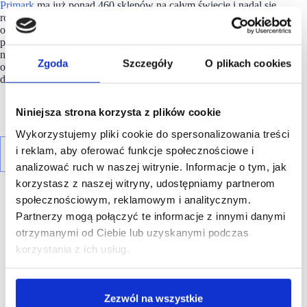
Primark
ma już ponad 460 sklepów na całym świecie i nadal się
rozwija, koncentrując się na sklepach stacjonarnych, które
ożywiają centra handlowe i główne ulice miast, tworząc
przyjemne doświadczenia zakupowe. Firma stawia
na pozytywne zmiany, wydłużając żywotność odzieży, dbając
Zgoda
Szczegóły
O plikach cookies
o ochronę środowiska oraz wspierając godziwe warunki życia
dla osób, które tworzą ubrania
Primark
.
Niniejsza strona korzysta z plików cookie
Wykorzystujemy pliki cookie do spersonalizowania treści
i reklam, aby oferować funkcje społecznościowe i
analizować ruch w naszej witrynie. Informacje o tym, jak
korzystasz z naszej witryny, udostępniamy partnerom
społecznościowym, reklamowym i analitycznym.
Partnerzy mogą połączyć te informacje z innymi danymi
otrzymanymi od Ciebie lub uzyskanymi podczas
korzystania z ich usług.
R E K L A M A
Zezwól na wszystkie